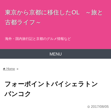
東京から京都に移住したOL ～旅と
古都ライフ～
海外・国内旅行記と京都のグルメ情報など
MENU
Home
»
home
フォーポイントバイシェラトン
バンコク
2017/08/05
time