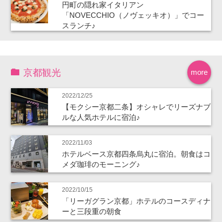
円町の隠れ家イタリアン
「NOVECCHIO（ノヴェッキオ）」でコー
スランチ♪
京都観光
more
2022/12/25
【モクシー京都二条】オシャレでリーズナブ
ルな人気ホテルに宿泊♪
2022/11/03
ホテルベース京都四条烏丸に宿泊。朝食はコ
メダ珈琲のモーニング♪
2022/10/15
「リーガグラン京都」ホテルのコースディナ
ーと三段重の朝食