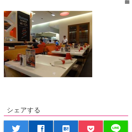
folder
シェアする
line
twitter
facebook
hatenabookmark