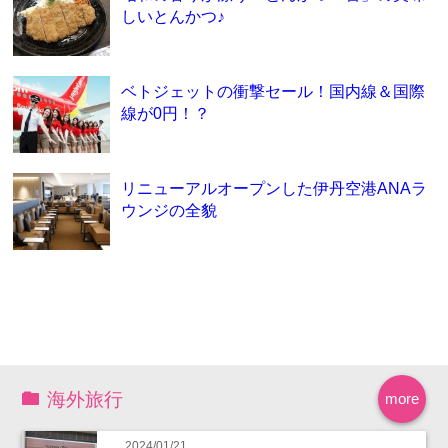
しいとんかつ♪
ベトジェットの衝撃セール！国内線＆国際
線が0円！？
リニューアルオープンした伊丹空港ANAラ
ウンジの全貌
海外旅行
more
2024/01/21