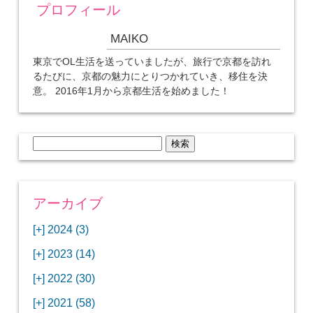
プロフィール
MAIKO
東京でOL生活を送っていましたが、旅行で京都を訪れ
るたびに、京都の魅力にとりつかれていき、移住を決
意。 2016年1月から京都生活を始めました！
検
索:
アーカイブ
[+]
2024 (3)
[+]
1月 (3)
[+]
2023 (14)
ANAビジネスクラスでワシントンDCから羽田
[+]
12月 (3)
空港へ！
[+]
2022 (30)
【セントルイス】バドワイザーの工場見学はビ
[+]
11月 (3)
[+]
【ワシントンDC】ANA指定のトルコ航空ラウ
12月 (1)
ールの試飲にお土産付きで最高！
[+]
2021 (58)
ンジに行ってみた
【マリオット パルス アット メイフラワー宿泊
【モクシー京都二条】オシャレでリーズナブル