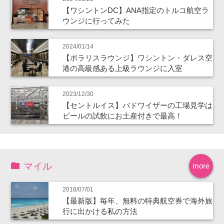
【ワシントンDC】ANA指定のトルコ航空ラ
ウンジに行ってみた
2024/01/14
【ポラリスラウンジ】ワシントン・ダレス空
港の高級感ある上級ラウンジに入室
2023/12/30
【セントルイス】バドワイザーの工場見学は
ビールの試飲にお土産付きで最高！
マイル
more
2018/07/01
【最新版】毎年、無料の特典航空券で海外旅
行に出かける私の方法