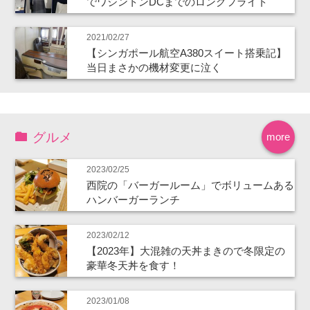
でワシントンDCまでのロングフライト
2021/02/27
【シンガポール航空A380スイート搭乗記】
当日まさかの機材変更に泣く
グルメ
more
2023/02/25
西院の「バーガールーム」でボリュームある
ハンバーガーランチ
2023/02/12
【2023年】大混雑の天丼まきので冬限定の
豪華冬天丼を食す！
2023/01/08