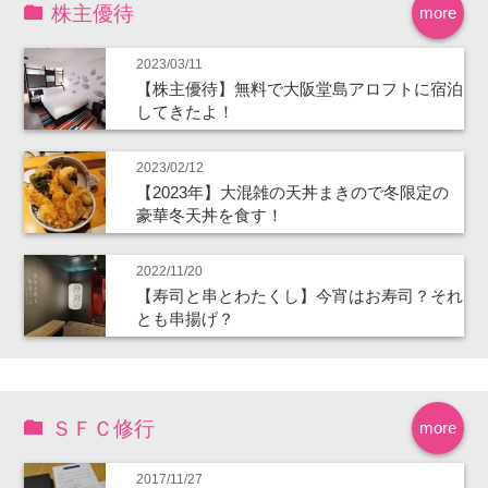
株主優待
more
2023/03/11
【株主優待】無料で大阪堂島アロフトに宿泊
してきたよ！
2023/02/12
【2023年】大混雑の天丼まきので冬限定の
豪華冬天丼を食す！
2022/11/20
【寿司と串とわたくし】今宵はお寿司？それ
とも串揚げ？
ＳＦＣ修行
more
2017/11/27