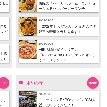
ンDC
西院の「バーガールーム」でボリュ
ームあるハンバーガーランチ
2023/02/12
特典
【2023年】大混雑の天丼まきので冬
ロング
限定の豪華冬天丼を食す！
2023/01/08
円町の隠れ家イタリアン
ート搭
「NOVECCHIO（ノヴェッキオ）」
泣く
でコースランチ♪
国内旅行
more
more
2023/10/29
でリ
「ツーリズムEXPOジャパン2023大
♪
阪」に行ってきたよ！