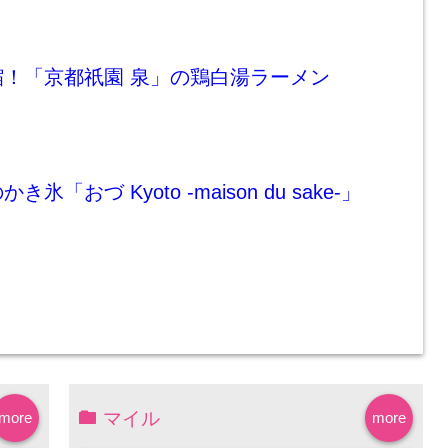
！「京都祇園 泉」の鶏白湯ラーメン
「おづ Kyoto -maison du sake-」
マイル
more
more