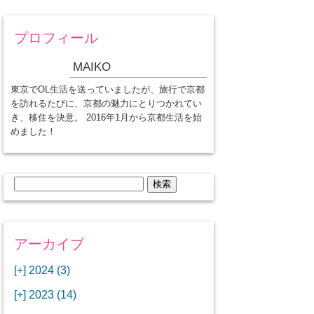
プロフィール
MAIKO
東京でOL生活を送っていましたが、旅行で京都
を訪れるたびに、京都の魅力にとりつかれてい
き、移住を決意。 2016年1月から京都生活を始
めました！
検
索:
アーカイブ
[+]
2024 (3)
[+]
1月 (3)
[+]
2023 (14)
ANAビジネスクラスでワシントン
[+]
12月 (3)
DCから羽田空港へ！