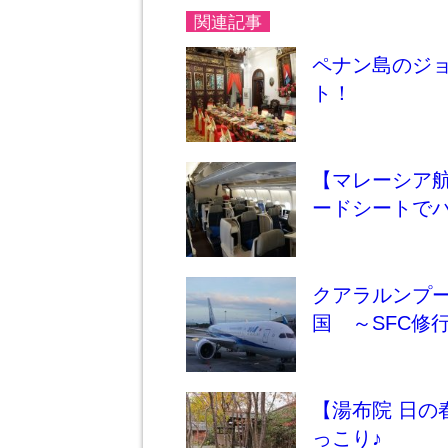
関連記事
ペナン島のジ
ト！
【マレーシア
ードシートで
クアラルンプー
国 ～SFC修
【湯布院 日
っこり♪