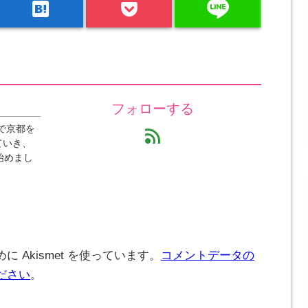
line
hatenabookmark
フォローする
で京都を
feed
ていき、
始めまし
 Akismet を使っています。
コメントデータの
ださい
。