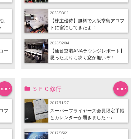
2023/03/11
泊。
【株主優待】無料で大阪堂島アロフ
♪
トに宿泊してきたよ！
2023/02/04
コー
【仙台空港ANAラウンジレポート】
思ったよりも狭く窓が無いぞ！
ＳＦＣ修行
more
more
2017/11/27
ロフ
スーパーフライヤーズ会員限定手帳
とカレンダーが届きました～♪
2017/05/21