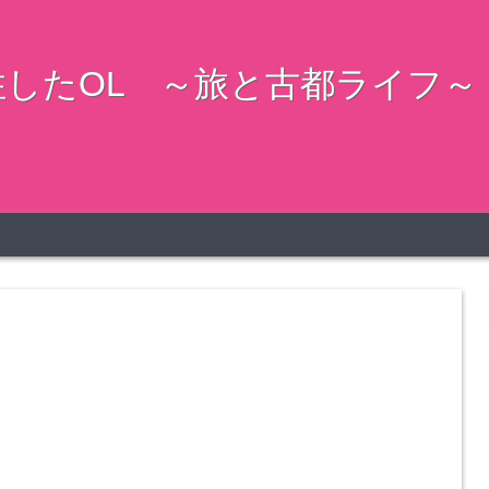
したOL ～旅と古都ライフ～