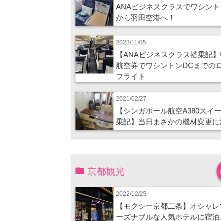
ANAビジネスクラスでワシント
から羽田空港へ！
2023/11/05
【ANAビジネスクラス搭乗記】
航空券でワシントンDCまでの
フライト
2021/02/27
【シンガポール航空A380スイ
乗記】当日まさかの機材変更に
京都観光
2022/12/25
【モクシー京都二条】オシャレ
ーズナブルな人気ホテルに宿泊