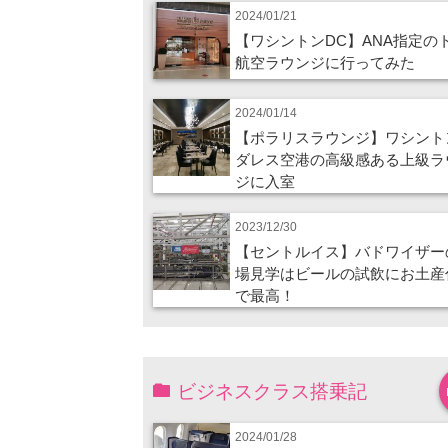
2024/01/21
【ワシントンDC】ANA指定の
航空ラウンジに行ってみた
2024/01/14
【ポラリスラウンジ】ワシント
ダレス空港の高級感ある上級ラ
ジに入室
2023/12/30
【セントルイス】バドワイザー
場見学はビールの試飲にお土産
で最高！
ビジネスクラス搭乗記
2024/01/28