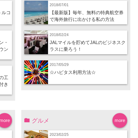
2018/07/01
トルコ
【最新版】毎年、無料の特典航空券
で海外旅行に出かける私の方法
2018/02/24
ン・
JALマイルを貯めてJALのビジネスク
ウン
ラスに乗ろう！
2017/05/29
☆ハピタス利用方法☆
の工
付き
グルメ
more
more
2023/02/25