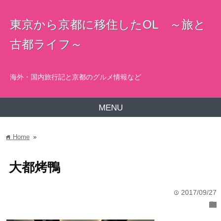
東京から京都に移住したOL ～旅と
古都ライフ～
海外・国内旅行記と京都のグルメ情報など
MENU
Home
»
home
大都烤鴨
2017/09/27
time
folder