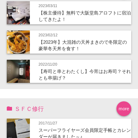
2023/03/11
【株主優待】無料で大阪堂島アロフトに宿泊
してきたよ！
2023/02/12
【2023年】大混雑の天丼まきので冬限定の
豪華冬天丼を食す！
2022/11/20
【寿司と串とわたくし】今宵はお寿司？それ
とも串揚げ？
ＳＦＣ修行
more
2017/11/27
スーパーフライヤーズ会員限定手帳とカレン
ダーが届きました～♪