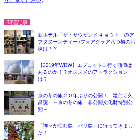
をご覧ください
。
関連記事
新ホテル「ザ・サウザンド キョウト」のア
フタヌーンティー♪フォアグラア八つ橋のお
味は！？
【2019年WDW】エプコットに行く価値は
あるのか！？オススメのアトラクション
は？
京の冬の旅２０年ぶりの公開！ 建仁寺久
昌院 ～京の冬の旅 非公開文化財特別公
開～
「神々が住む島 バリ島」に行ってきまし
た！