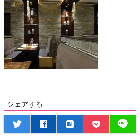
シェアする
line
twitter
facebook
hatenabookmark