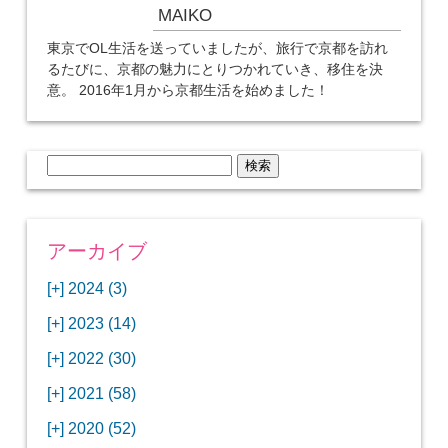
MAIKO
東京でOL生活を送っていましたが、旅行で京都を訪れ
るたびに、京都の魅力にとりつかれていき、移住を決
意。 2016年1月から京都生活を始めました！
検
索:
アーカイブ
[+]
2024 (3)
[+]
1月 (3)
[+]
2023 (14)
ANAビジネスクラスでワシントンDCから羽田
[+]
12月 (3)
空港へ！
[+]
2022 (30)
【セントルイス】バドワイザーの工場見学はビ
[+]
11月 (3)
[+]
【ワシントンDC】ANA指定のトルコ航空ラウ
12月 (1)
ールの試飲にお土産付きで最高！
[+]
2021 (58)
ンジに行ってみた
【マリオット パルス アット メイフラワー宿泊
【モクシー京都二条】オシャレでリーズナブル
[+]
10月 (1)
[+]
11月 (4)
[+]
【MLB観戦】セントルイスで大谷翔平vsヌート
12月 (4)
記】ワシントンDCの中心で快適ステイ♪
な人気ホテルに宿泊♪
[+]
2020 (52)
【ポラリスラウンジ】ワシントン・ダレス空港
「ツーリズムEXPOジャパン2023大阪」に行っ
バーの対決に大興奮！
【シェラトングランドホテル広島】デラックス
スパを楽しむリーベルホテルユニバーサルスタ
[+]
3月 (1)
[+]
10月 (3)
[+]
の高級感ある上級ラウンジに入室
【ウドバーハジーセンター】実物のコンコルド
11月 (4)
[+]
てきたよ！
12月 (5)
ツインルームに宿泊♪