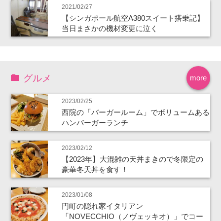
2021/02/27
【シンガポール航空A380スイート搭乗記】
当日まさかの機材変更に泣く
グルメ
more
2023/02/25
西院の「バーガールーム」でボリュームある
ハンバーガーランチ
2023/02/12
【2023年】大混雑の天丼まきので冬限定の
豪華冬天丼を食す！
2023/01/08
円町の隠れ家イタリアン
「NOVECCHIO（ノヴェッキオ）」でコー