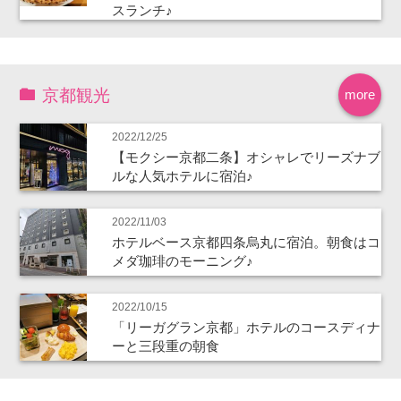
スランチ♪
京都観光
more
2022/12/25
【モクシー京都二条】オシャレでリーズナブ
ルな人気ホテルに宿泊♪
2022/11/03
ホテルベース京都四条烏丸に宿泊。朝食はコ
メダ珈琲のモーニング♪
2022/10/15
「リーガグラン京都」ホテルのコースディナ
ーと三段重の朝食