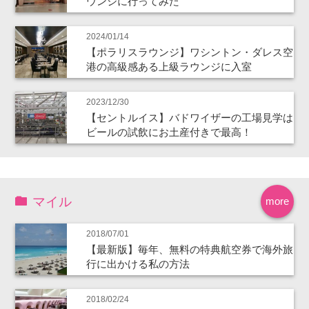
ウンジに行ってみた
2024/01/14
【ポラリスラウンジ】ワシントン・ダレス空
港の高級感ある上級ラウンジに入室
2023/12/30
【セントルイス】バドワイザーの工場見学は
ビールの試飲にお土産付きで最高！
マイル
more
2018/07/01
【最新版】毎年、無料の特典航空券で海外旅
行に出かける私の方法
2018/02/24