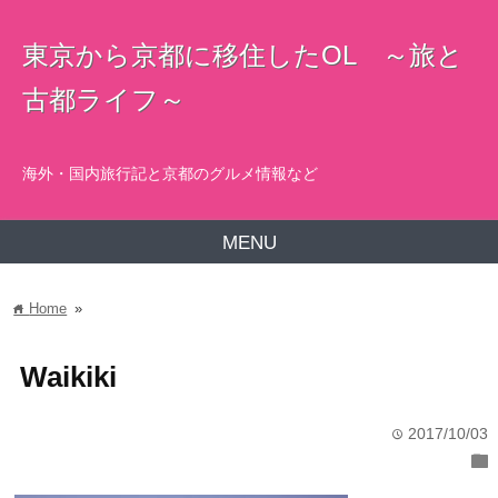
東京から京都に移住したOL ～旅と
古都ライフ～
海外・国内旅行記と京都のグルメ情報など
MENU
Home
»
home
Waikiki
2017/10/03
time
folder