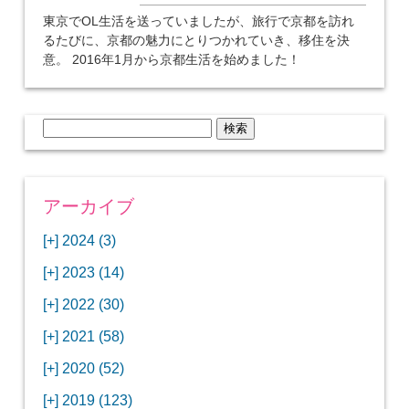
東京でOL生活を送っていましたが、旅行で京都を訪れ
るたびに、京都の魅力にとりつかれていき、移住を決
意。 2016年1月から京都生活を始めました！
検
索:
アーカイブ
[+]
2024 (3)
[+]
1月 (3)
[+]
2023 (14)
ANAビジネスクラスでワシントンDCから羽田
[+]
12月 (3)
空港へ！
[+]
2022 (30)
【セントルイス】バドワイザーの工場見学はビ
[+]
11月 (3)
[+]
【ワシントンDC】ANA指定のトルコ航空ラウ
12月 (1)
ールの試飲にお土産付きで最高！
[+]
2021 (58)
ンジに行ってみた
【マリオット パルス アット メイフラワー宿泊
【モクシー京都二条】オシャレでリーズナブル
[+]
10月 (1)
[+]
11月 (4)
[+]
【MLB観戦】セントルイスで大谷翔平vsヌート
12月 (4)
記】ワシントンDCの中心で快適ステイ♪
な人気ホテルに宿泊♪
[+]
2020 (52)
【ポラリスラウンジ】ワシントン・ダレス空港
「ツーリズムEXPOジャパン2023大阪」に行っ
バーの対決に大興奮！
【シェラトングランドホテル広島】デラックス
スパを楽しむリーベルホテルユニバーサルスタ
[+]
3月 (1)
[+]
10月 (3)
[+]
の高級感ある上級ラウンジに入室
【ウドバーハジーセンター】実物のコンコルド
11月 (4)
[+]
てきたよ！
12月 (5)
ツインルームに宿泊♪
ジオ宿泊記
[+]
2019 (123)
【サウスウエスト航空搭乗記】全席自由席の
【株主優待】無料で大阪堂島アロフトに宿泊し
やスペースシャトルに大興奮！
【レストラン信】コスパの良いフレンチのコー
【Fuji屋京色】京町家で秋の味覚を味わうコー
【クランプコーヒーサラサ】隠れ家カフェで自