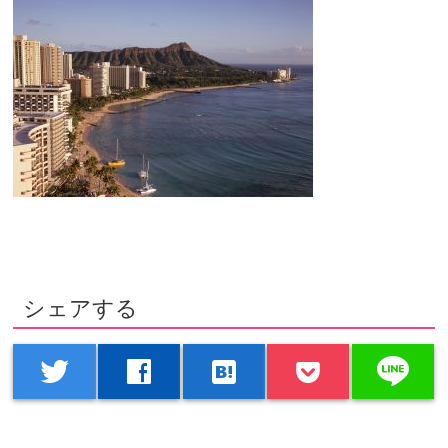
シェアする
line
twitter
facebook
hatenabookmark