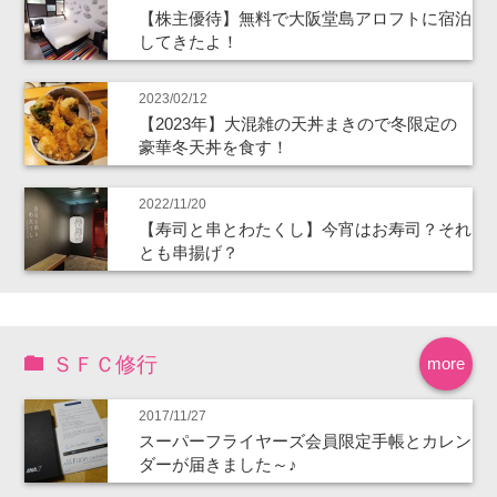
【株主優待】無料で大阪堂島アロフトに宿泊
してきたよ！
2023/02/12
【2023年】大混雑の天丼まきので冬限定の
豪華冬天丼を食す！
2022/11/20
【寿司と串とわたくし】今宵はお寿司？それ
とも串揚げ？
ＳＦＣ修行
more
2017/11/27
スーパーフライヤーズ会員限定手帳とカレン
ダーが届きました～♪