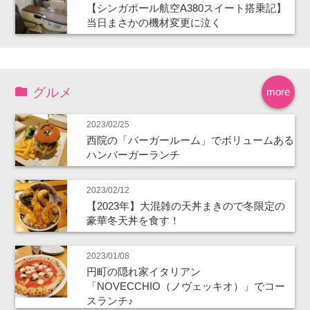
【シンガポール航空A380スイート搭乗記】
当日まさかの機材変更に泣く
グルメ
more
2023/02/25
西院の「バーガールーム」でボリュームある
ハンバーガーランチ
2023/02/12
【2023年】大混雑の天丼まきので冬限定の
豪華冬天丼を食す！
2023/01/08
円町の隠れ家イタリアン
「NOVECCHIO（ノヴェッキオ）」でコー
スランチ♪