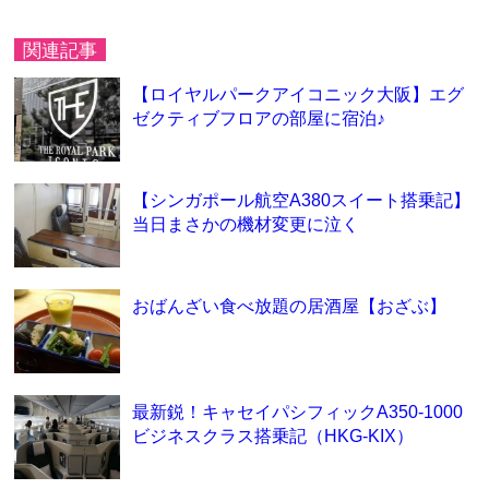
関連記事
【ロイヤルパークアイコニック大阪】エグ
ゼクティブフロアの部屋に宿泊♪
【シンガポール航空A380スイート搭乗記】
当日まさかの機材変更に泣く
おばんざい食べ放題の居酒屋【おざぶ】
最新鋭！キャセイパシフィックA350-1000
ビジネスクラス搭乗記（HKG-KIX）