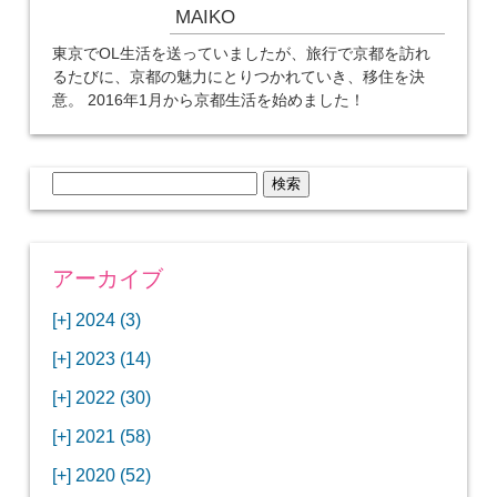
MAIKO
東京でOL生活を送っていましたが、旅行で京都を訪れ
るたびに、京都の魅力にとりつかれていき、移住を決
意。 2016年1月から京都生活を始めました！
検
索:
アーカイブ
[+]
2024 (3)
[+]
1月 (3)
[+]
2023 (14)
ANAビジネスクラスでワシントンDCから羽田
[+]
12月 (3)
空港へ！
[+]
2022 (30)
【セントルイス】バドワイザーの工場見学はビ
[+]
11月 (3)
[+]
【ワシントンDC】ANA指定のトルコ航空ラウ
12月 (1)
ールの試飲にお土産付きで最高！
[+]
2021 (58)
ンジに行ってみた
【マリオット パルス アット メイフラワー宿泊
【モクシー京都二条】オシャレでリーズナブル
[+]
10月 (1)
[+]
11月 (4)
[+]
【MLB観戦】セントルイスで大谷翔平vsヌート
12月 (4)
記】ワシントンDCの中心で快適ステイ♪
な人気ホテルに宿泊♪
[+]
2020 (52)
【ポラリスラウンジ】ワシントン・ダレス空港
「ツーリズムEXPOジャパン2023大阪」に行っ
バーの対決に大興奮！
【シェラトングランドホテル広島】デラックス
スパを楽しむリーベルホテルユニバーサルスタ
[+]
3月 (1)
[+]
10月 (3)
[+]
の高級感ある上級ラウンジに入室
【ウドバーハジーセンター】実物のコンコルド
11月 (4)
[+]
てきたよ！
12月 (5)
ツインルームに宿泊♪