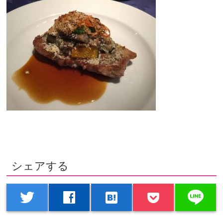
シェアする
line
twitter
facebook
hatenabookmark