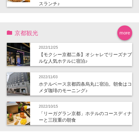
スランチ♪
京都観光
more
2022/12/25
【モクシー京都二条】オシャレでリーズナブ
ルな人気ホテルに宿泊♪
2022/11/03
ホテルベース京都四条烏丸に宿泊。朝食はコ
メダ珈琲のモーニング♪
2022/10/15
「リーガグラン京都」ホテルのコースディナ
ーと三段重の朝食