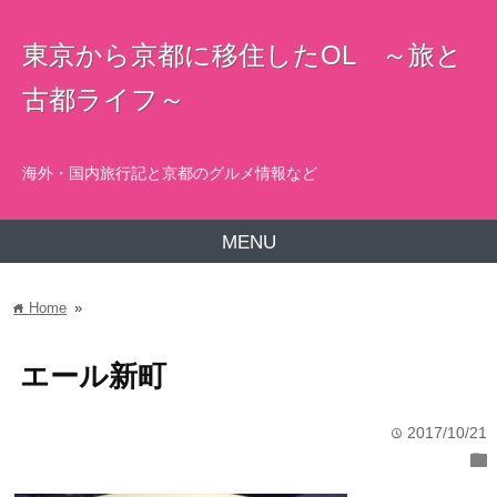
東京から京都に移住したOL ～旅と
古都ライフ～
海外・国内旅行記と京都のグルメ情報など
MENU
Home
»
home
エール新町
2017/10/21
time
folder