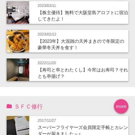
2023/03/11
【株主優待】無料で大阪堂島アロフトに宿泊
してきたよ！
2023/02/12
【2023年】大混雑の天丼まきので冬限定の
豪華冬天丼を食す！
2022/11/20
【寿司と串とわたくし】今宵はお寿司？それ
とも串揚げ？
ＳＦＣ修行
more
2017/11/27
スーパーフライヤーズ会員限定手帳とカレン
ダーが届きました～♪