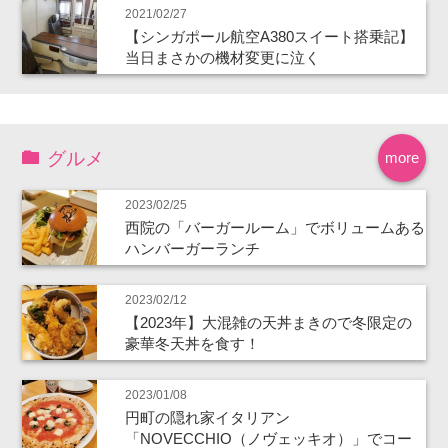
2021/02/27
【シンガポール航空A380スイート搭乗記】
当日まさかの機材変更に泣く
グルメ
more
2023/02/25
西院の「バーガールーム」でボリュームある
ハンバーガーランチ
2023/02/12
【2023年】大混雑の天丼まきので冬限定の
豪華冬天丼を食す！
2023/01/08
円町の隠れ家イタリアン
「NOVECCHIO（ノヴェッキオ）」でコー