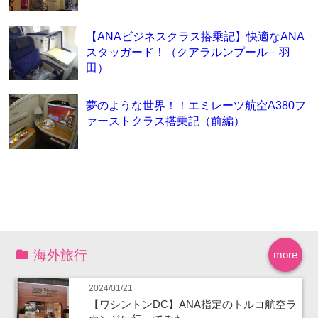
【ANAビジネスクラス搭乗記】快適なANA
スタッガード！（クアラルンプール－羽
田）
夢のような世界！！エミレーツ航空A380フ
ァーストクラス搭乗記（前編）
海外旅行
more
2024/01/21
【ワシントンDC】ANA指定のトルコ航空ラ