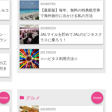
2018/07/01
トルコ
【最新版】毎年、無料の特典航空券
で海外旅行に出かける私の方法
2018/02/24
ン・
JALマイルを貯めてJALのビジネスク
ウン
ラスに乗ろう！
2017/05/29
☆ハピタス利用方法☆
の工
付き
グルメ
more
more
2023/02/25