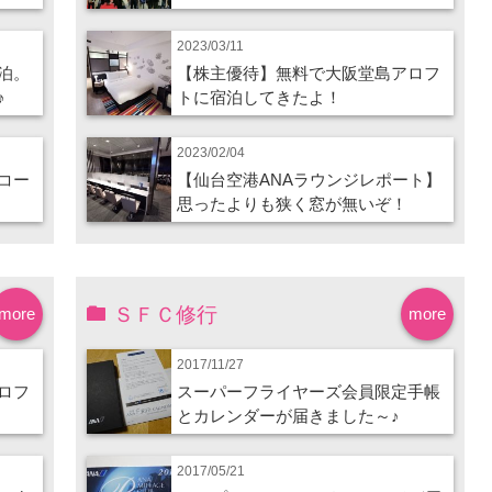
2023/03/11
泊。
【株主優待】無料で大阪堂島アロフ
♪
トに宿泊してきたよ！
2023/02/04
コー
【仙台空港ANAラウンジレポート】
思ったよりも狭く窓が無いぞ！
ＳＦＣ修行
more
more
2017/11/27
ロフ
スーパーフライヤーズ会員限定手帳
とカレンダーが届きました～♪
2017/05/21