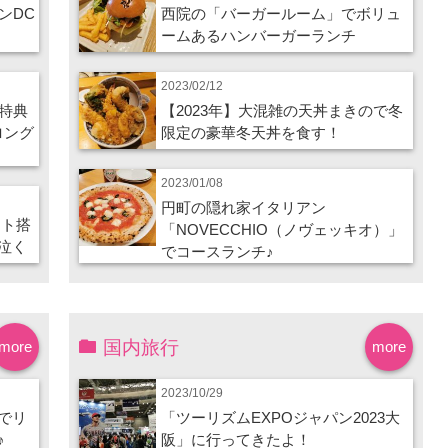
ンDC
西院の「バーガールーム」でボリュ
ームあるハンバーガーランチ
2023/02/12
特典
【2023年】大混雑の天丼まきので冬
ロング
限定の豪華冬天丼を食す！
2023/01/08
円町の隠れ家イタリアン
ート搭
「NOVECCHIO（ノヴェッキオ）」
泣く
でコースランチ♪
国内旅行
more
more
2023/10/29
でリ
「ツーリズムEXPOジャパン2023大
♪
阪」に行ってきたよ！