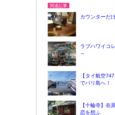
関連記事
カウンターだ
ラブハワイコレ
～
【タイ航空74
でバリ島へ！
【十輪寺】在
恋を想ふ