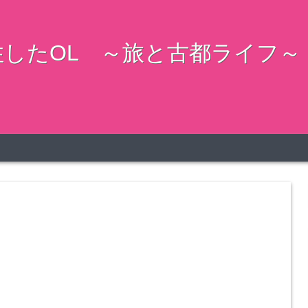
したOL ～旅と古都ライフ～