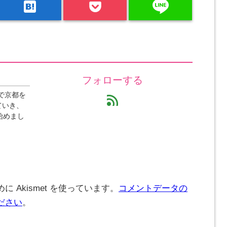
line
hatenabookmark
フォローする
で京都を
feed
ていき、
始めまし
 Akismet を使っています。
コメントデータの
ださい
。