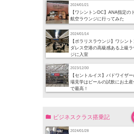
2024/01/21
【ワシントンDC】ANA指定の
航空ラウンジに行ってみた
2024/01/14
【ポラリスラウンジ】ワシント
ダレス空港の高級感ある上級ラ
ジに入室
2023/12/30
【セントルイス】バドワイザー
場見学はビールの試飲にお土産
で最高！
ビジネスクラス搭乗記
2024/01/28