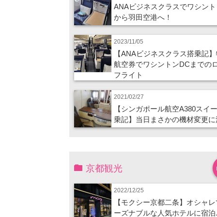
ANAビジネスクラスでワシント
から羽田空港へ！
2023/11/05
【ANAビジネスクラス搭乗記】
航空券でワシントンDCまでの
フライト
2021/02/27
【シンガポール航空A380スイ
乗記】当日まさかの機材変更に
京都観光
2022/12/25
【モクシー京都二条】オシャレ
ーズナブルな人気ホテルに宿泊