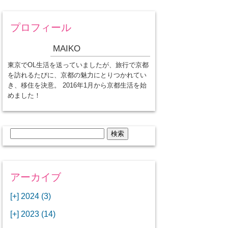
プロフィール
MAIKO
東京でOL生活を送っていましたが、旅行で京都
を訪れるたびに、京都の魅力にとりつかれてい
き、移住を決意。 2016年1月から京都生活を始
めました！
検
索:
アーカイブ
[+]
2024 (3)
[+]
1月 (3)
[+]
2023 (14)
ANAビジネスクラスでワシントン
[+]
12月 (3)
DCから羽田空港へ！