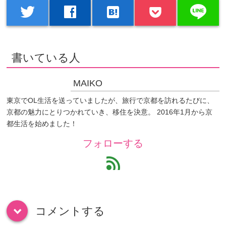
line
twitter
facebook
hatenabookmark
書いている人
MAIKO
東京でOL生活を送っていましたが、旅行で京都を訪れるたびに、
京都の魅力にとりつかれていき、移住を決意。 2016年1月から京
都生活を始めました！
フォローする
feed
コメントする
down