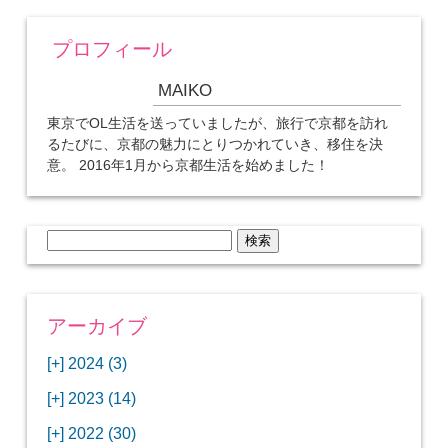
プロフィール
MAIKO
東京でOL生活を送っていましたが、旅行で京都を訪れ
るたびに、京都の魅力にとりつかれていき、移住を決
意。 2016年1月から京都生活を始めました！
検
索:
アーカイブ
[+]
2024 (3)
[+]
1月 (3)
[+]
2023 (14)
ANAビジネスクラスでワシントンDCから羽田
[+]
12月 (3)
空港へ！
[+]
2022 (30)
【セントルイス】バドワイザーの工場見学はビ