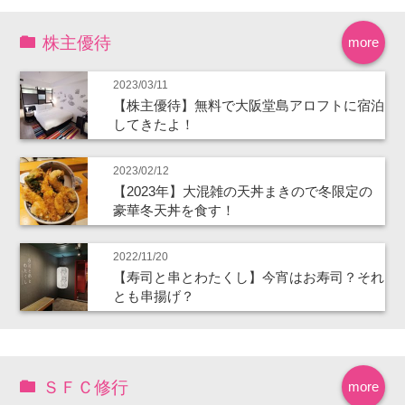
株主優待
more
2023/03/11
【株主優待】無料で大阪堂島アロフトに宿泊
してきたよ！
2023/02/12
【2023年】大混雑の天丼まきので冬限定の
豪華冬天丼を食す！
2022/11/20
【寿司と串とわたくし】今宵はお寿司？それ
とも串揚げ？
ＳＦＣ修行
more