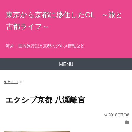
東京から京都に移住したOL ～旅と
古都ライフ～
海外・国内旅行記と京都のグルメ情報など
MENU
Home
»
home
エクシブ京都 八瀬離宮
2018/07/08
time
folder