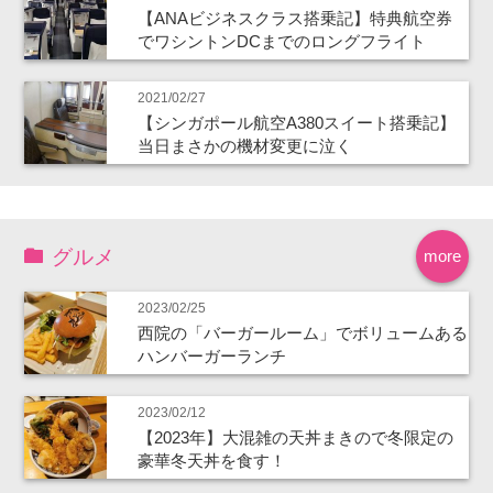
【ANAビジネスクラス搭乗記】特典航空券
でワシントンDCまでのロングフライト
2021/02/27
【シンガポール航空A380スイート搭乗記】
当日まさかの機材変更に泣く
グルメ
more
2023/02/25
西院の「バーガールーム」でボリュームある
ハンバーガーランチ
2023/02/12
【2023年】大混雑の天丼まきので冬限定の
豪華冬天丼を食す！