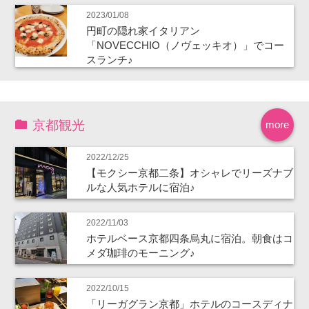
2023/01/08
円町の隠れ家イタリアン
「NOVECCHIO（ノヴェッキオ）」でコー
スランチ♪
京都観光
more
2022/12/25
【モクシー京都二条】オシャレでリーズナブ
ルな人気ホテルに宿泊♪
2022/11/03
ホテルベース京都四条烏丸に宿泊。朝食はコ
メダ珈琲のモーニング♪
2022/10/15
「リーガグラン京都」ホテルのコースディナ