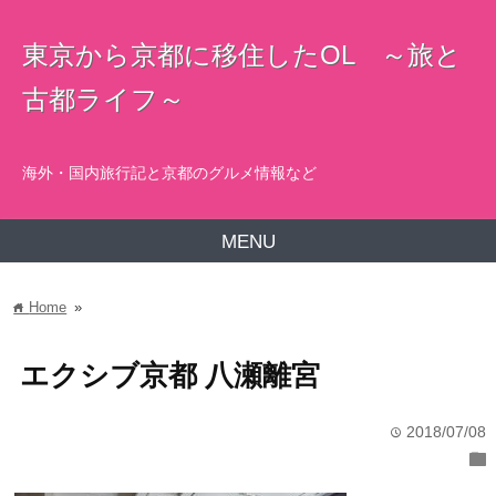
東京から京都に移住したOL ～旅と
古都ライフ～
海外・国内旅行記と京都のグルメ情報など
MENU
Home
»
home
エクシブ京都 八瀬離宮
2018/07/08
time
folder