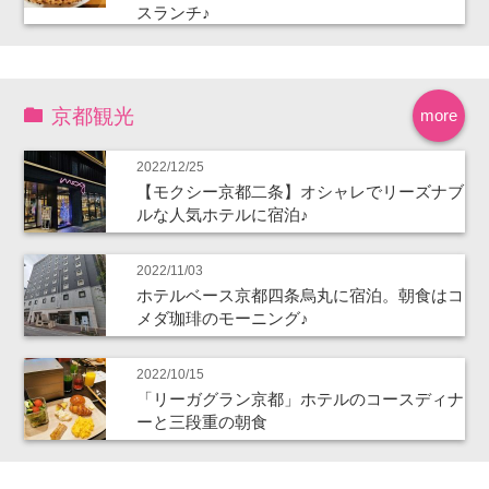
スランチ♪
京都観光
more
2022/12/25
【モクシー京都二条】オシャレでリーズナブ
ルな人気ホテルに宿泊♪
2022/11/03
ホテルベース京都四条烏丸に宿泊。朝食はコ
メダ珈琲のモーニング♪
2022/10/15
「リーガグラン京都」ホテルのコースディナ
ーと三段重の朝食