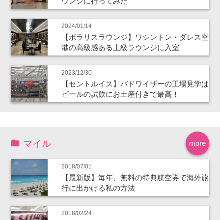
ウンジに行ってみた
2024/01/14
【ポラリスラウンジ】ワシントン・ダレス空
港の高級感ある上級ラウンジに入室
2023/12/30
【セントルイス】バドワイザーの工場見学は
ビールの試飲にお土産付きで最高！
マイル
more
2018/07/01
【最新版】毎年、無料の特典航空券で海外旅
行に出かける私の方法
2018/02/24