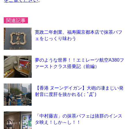
をご覧ください
。
関連記事
寛政二年創業、福寿園京都本店で抹茶パフ
ェをじっくり味わう
夢のような世界！！エミレーツ航空A380フ
ァーストクラス搭乗記（前編）
【香港 ヌーンデイガン】大砲の凄まじい発
射音に度肝を抜かれる(；ﾟДﾟ)
「中村藤吉」の抹茶パフェは抜群のインス
タ映え！しか～し！！