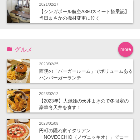
2021/02/27
【シンガポール航空A380スイート搭乗記】
当日まさかの機材変更に泣く
グルメ
more
2023/02/25
西院の「バーガールーム」でボリュームある
ハンバーガーランチ
2023/02/12
【2023年】大混雑の天丼まきので冬限定の
豪華冬天丼を食す！
2023/01/08
円町の隠れ家イタリアン
「NOVECCHIO（ノヴェッキオ）」でコー