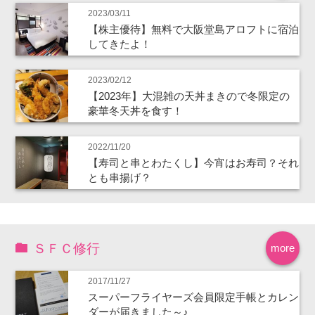
2023/03/11
【株主優待】無料で大阪堂島アロフトに宿泊
してきたよ！
2023/02/12
【2023年】大混雑の天丼まきので冬限定の
豪華冬天丼を食す！
2022/11/20
【寿司と串とわたくし】今宵はお寿司？それ
とも串揚げ？
ＳＦＣ修行
more
2017/11/27
スーパーフライヤーズ会員限定手帳とカレン
ダーが届きました～♪