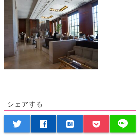
シェアする
line
twitter
facebook
hatenabookmark