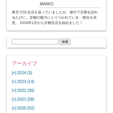
MAIKO
東京でOL生活を送っていましたが、旅行で京都を訪れ
るたびに、京都の魅力にとりつかれていき、移住を決
意。 2016年1月から京都生活を始めました！
検
索:
アーカイブ
[+]
2024 (3)
[+]
1月 (3)
[+]
2023 (14)
ANAビジネスクラスでワシントンDCから羽田
[+]
12月 (3)
空港へ！
[+]
2022 (30)
【セントルイス】バドワイザーの工場見学はビ
[+]
11月 (3)
[+]
【ワシントンDC】ANA指定のトルコ航空ラウ
12月 (1)
ールの試飲にお土産付きで最高！
[+]
2021 (58)
ンジに行ってみた
【マリオット パルス アット メイフラワー宿泊
【モクシー京都二条】オシャレでリーズナブル
[+]
10月 (1)
[+]
11月 (4)
[+]
【MLB観戦】セントルイスで大谷翔平vsヌート
12月 (4)
記】ワシントンDCの中心で快適ステイ♪
な人気ホテルに宿泊♪
[+]
2020 (52)
【ポラリスラウンジ】ワシントン・ダレス空港
「ツーリズムEXPOジャパン2023大阪」に行っ
バーの対決に大興奮！
【シェラトングランドホテル広島】デラックス
スパを楽しむリーベルホテルユニバーサルスタ
[+]
3月 (1)
[+]
10月 (3)
[+]
の高級感ある上級ラウンジに入室
【ウドバーハジーセンター】実物のコンコルド
11月 (4)
[+]
てきたよ！
12月 (5)
ツインルームに宿泊♪