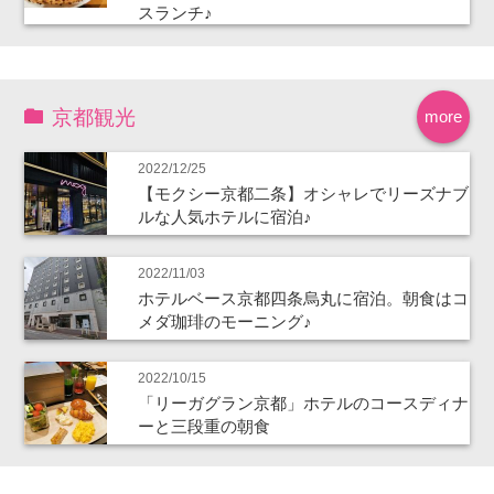
スランチ♪
京都観光
more
2022/12/25
【モクシー京都二条】オシャレでリーズナブ
ルな人気ホテルに宿泊♪
2022/11/03
ホテルベース京都四条烏丸に宿泊。朝食はコ
メダ珈琲のモーニング♪
2022/10/15
「リーガグラン京都」ホテルのコースディナ
ーと三段重の朝食