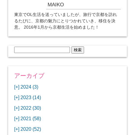
MAIKO
東京でOL生活を送っていましたが、旅行で京都を訪れ
るたびに、京都の魅力にとりつかれていき、移住を決
意。 2016年1月から京都生活を始めました！
検
索:
アーカイブ
[+]
2024 (3)
[+]
1月 (3)
[+]
2023 (14)
ANAビジネスクラスでワシントンDCから羽田
[+]
12月 (3)
空港へ！
[+]
2022 (30)
【セントルイス】バドワイザーの工場見学はビ
[+]
11月 (3)
[+]
【ワシントンDC】ANA指定のトルコ航空ラウ
12月 (1)
ールの試飲にお土産付きで最高！
[+]
2021 (58)
ンジに行ってみた
【マリオット パルス アット メイフラワー宿泊
【モクシー京都二条】オシャレでリーズナブル
[+]
10月 (1)
[+]
11月 (4)
[+]
【MLB観戦】セントルイスで大谷翔平vsヌート
12月 (4)
記】ワシントンDCの中心で快適ステイ♪
な人気ホテルに宿泊♪
[+]
2020 (52)
【ポラリスラウンジ】ワシントン・ダレス空港
「ツーリズムEXPOジャパン2023大阪」に行っ
バーの対決に大興奮！
【シェラトングランドホテル広島】デラックス
スパを楽しむリーベルホテルユニバーサルスタ
[+]
3月 (1)
[+]
10月 (3)
[+]
の高級感ある上級ラウンジに入室
【ウドバーハジーセンター】実物のコンコルド
11月 (4)
[+]
てきたよ！
12月 (5)
ツインルームに宿泊♪