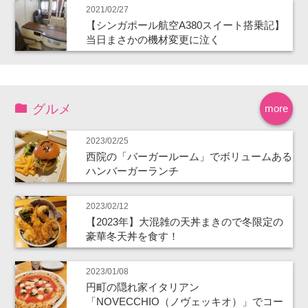
2021/02/27
【シンガポール航空A380スイート搭乗記】
当日まさかの機材変更に泣く
グルメ
more
2023/02/25
西院の「バーガールーム」でボリュームある
ハンバーガーランチ
2023/02/12
【2023年】大混雑の天丼まきので冬限定の
豪華冬天丼を食す！
2023/01/08
円町の隠れ家イタリアン
「NOVECCHIO（ノヴェッキオ）」でコー