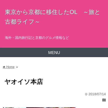
東京から京都に移住したOL ～旅と
古都ライフ～
海外・国内旅行記と京都のグルメ情報など
MENU
Home
»
home
ヤオイソ本店
2018/07/14
time
folder