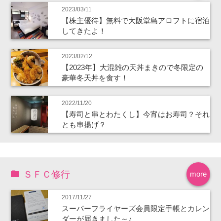
2023/03/11
【株主優待】無料で大阪堂島アロフトに宿泊
してきたよ！
2023/02/12
【2023年】大混雑の天丼まきので冬限定の
豪華冬天丼を食す！
2022/11/20
【寿司と串とわたくし】今宵はお寿司？それ
とも串揚げ？
ＳＦＣ修行
more
2017/11/27
スーパーフライヤーズ会員限定手帳とカレン
ダーが届きました～♪