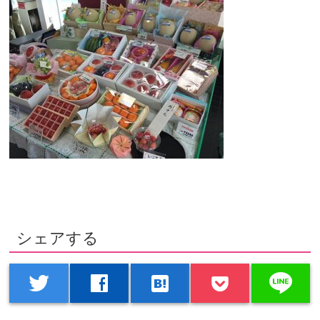
シェアする
line
twitter
facebook
hatenabookmark