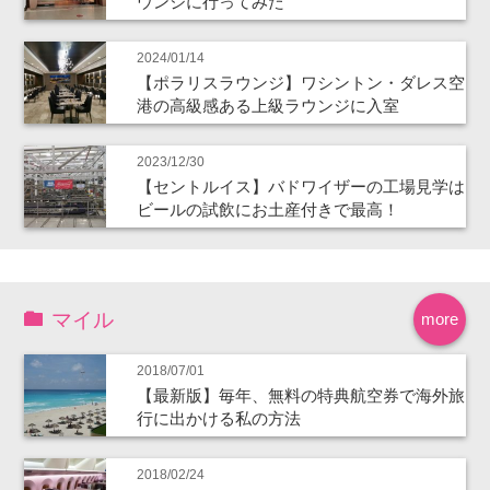
ウンジに行ってみた
2024/01/14
【ポラリスラウンジ】ワシントン・ダレス空
港の高級感ある上級ラウンジに入室
2023/12/30
【セントルイス】バドワイザーの工場見学は
ビールの試飲にお土産付きで最高！
マイル
more
2018/07/01
【最新版】毎年、無料の特典航空券で海外旅
行に出かける私の方法
2018/02/24