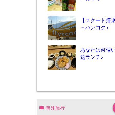
【スクート搭乗
－バンコク）
あなたは何個
題ランチ♪
海外旅行