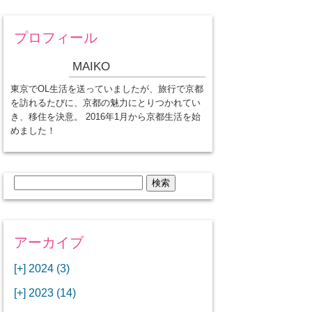
プロフィール
MAIKO
東京でOL生活を送っていましたが、旅行で京都
を訪れるたびに、京都の魅力にとりつかれてい
き、移住を決意。 2016年1月から京都生活を始
めました！
検
索:
アーカイブ
[+]
2024 (3)
[+]
1月 (3)
[+]
2023 (14)
ANAビジネスクラスでワシントン
[+]
12月 (3)
DCから羽田空港へ！