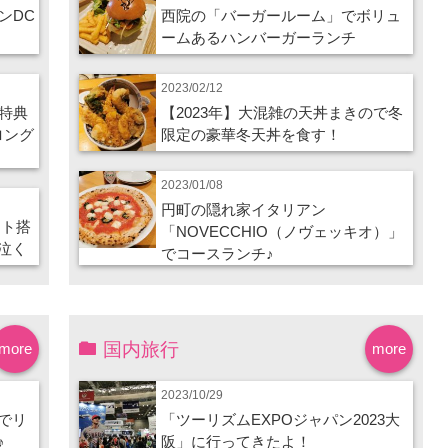
ンDC
西院の「バーガールーム」でボリュ
ームあるハンバーガーランチ
2023/02/12
特典
【2023年】大混雑の天丼まきので冬
ロング
限定の豪華冬天丼を食す！
2023/01/08
円町の隠れ家イタリアン
ート搭
「NOVECCHIO（ノヴェッキオ）」
泣く
でコースランチ♪
国内旅行
more
more
2023/10/29
でリ
「ツーリズムEXPOジャパン2023大
♪
阪」に行ってきたよ！