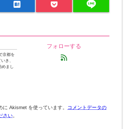
line
hatenabookmark
フォローする
で京都を
feed
ていき、
始めまし
 Akismet を使っています。
コメントデータの
ださい
。