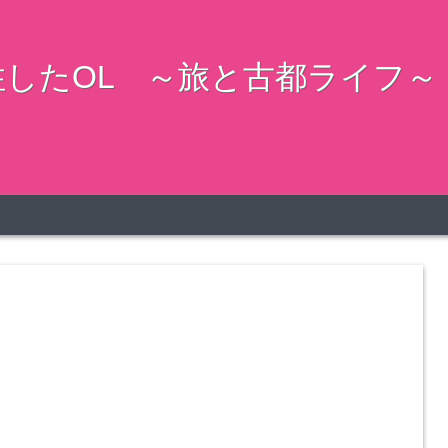
したOL ～旅と古都ライフ～