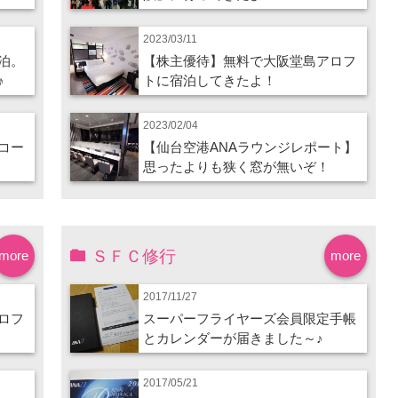
2023/03/11
泊。
【株主優待】無料で大阪堂島アロフ
♪
トに宿泊してきたよ！
2023/02/04
コー
【仙台空港ANAラウンジレポート】
思ったよりも狭く窓が無いぞ！
ＳＦＣ修行
more
more
2017/11/27
ロフ
スーパーフライヤーズ会員限定手帳
とカレンダーが届きました～♪
2017/05/21