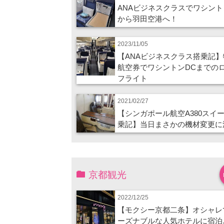
ANAビジネスクラスでワシント
から羽田空港へ！
2023/11/05
【ANAビジネスクラス搭乗記】
航空券でワシントンDCまでの
フライト
2021/02/27
【シンガポール航空A380スイ
乗記】当日まさかの機材変更に
京都観光
2022/12/25
【モクシー京都二条】オシャレ
ーズナブルな人気ホテルに宿泊