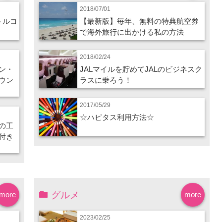
2018/07/01
トルコ
【最新版】毎年、無料の特典航空券
で海外旅行に出かける私の方法
2018/02/24
ン・
JALマイルを貯めてJALのビジネスク
ウン
ラスに乗ろう！
2017/05/29
☆ハピタス利用方法☆
の工
付き
グルメ
more
more
2023/02/25