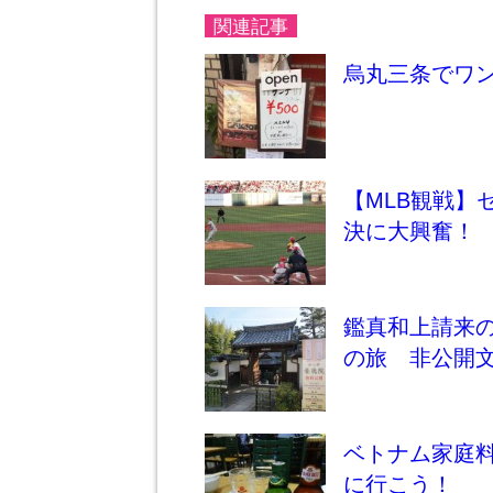
関連記事
烏丸三条でワ
【MLB観戦】
決に大興奮！
鑑真和上請来の
の旅 非公開
ベトナム家庭
に行こう！