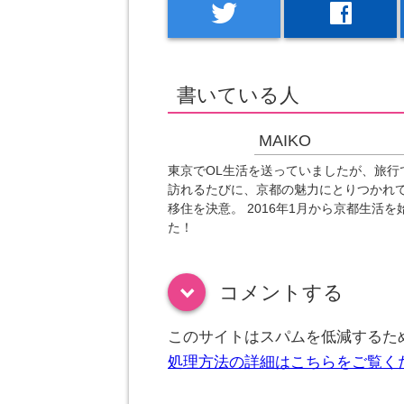
twitter
facebook
書いている人
MAIKO
東京でOL生活を送っていましたが、旅行
訪れるたびに、京都の魅力にとりつかれ
移住を決意。 2016年1月から京都生活を
た！
コメントする
down
このサイトはスパムを低減するために
処理方法の詳細はこちらをご覧く