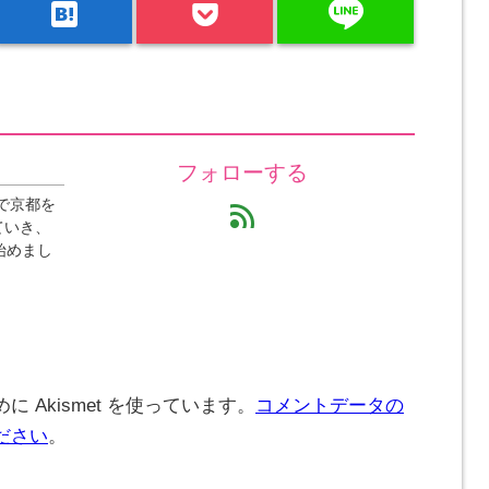
line
hatenabookmark
フォローする
で京都を
feed
ていき、
始めまし
 Akismet を使っています。
コメントデータの
ださい
。