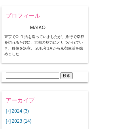
プロフィール
MAIKO
東京でOL生活を送っていましたが、旅行で京都
を訪れるたびに、京都の魅力にとりつかれてい
き、移住を決意。 2016年1月から京都生活を始
めました！
検
索:
アーカイブ
[+]
2024 (3)
[+]
1月 (3)
[+]
2023 (14)
ANAビジネスクラスでワシントン
[+]
12月 (3)
DCから羽田空港へ！