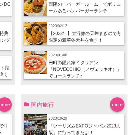
ンDC
西院の「バーガールーム」でボリュ
ームあるハンバーガーランチ
2023/02/12
特典
【2023年】大混雑の天丼まきので冬
ロング
限定の豪華冬天丼を食す！
2023/01/08
円町の隠れ家イタリアン
ート搭
「NOVECCHIO（ノヴェッキオ）」
泣く
でコースランチ♪
国内旅行
more
more
2023/10/29
でリ
「ツーリズムEXPOジャパン2023大
♪
阪」に行ってきたよ！