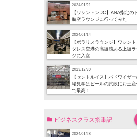
2024/01/21
【ワシントンDC】ANA指定の
航空ラウンジに行ってみた
2024/01/14
【ポラリスラウンジ】ワシント
ダレス空港の高級感ある上級ラ
ジに入室
2023/12/30
【セントルイス】バドワイザー
場見学はビールの試飲にお土産
で最高！
ビジネスクラス搭乗記
2024/01/28