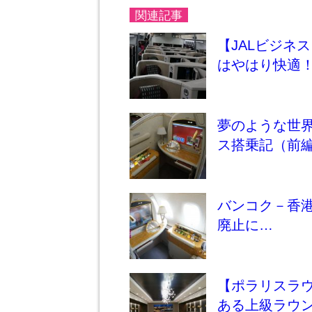
関連記事
【JALビジネ
はやはり快適！（
夢のような世界
ス搭乗記（前
バンコク－香
廃止に…
【ポラリスラ
ある上級ラウ