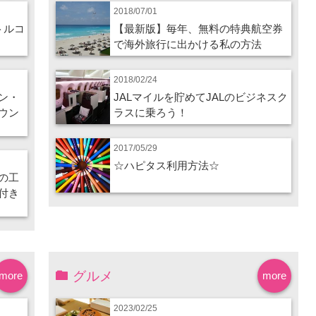
2018/07/01
トルコ
【最新版】毎年、無料の特典航空券
で海外旅行に出かける私の方法
2018/02/24
ン・
JALマイルを貯めてJALのビジネスク
ウン
ラスに乗ろう！
2017/05/29
☆ハピタス利用方法☆
の工
付き
グルメ
more
more
2023/02/25