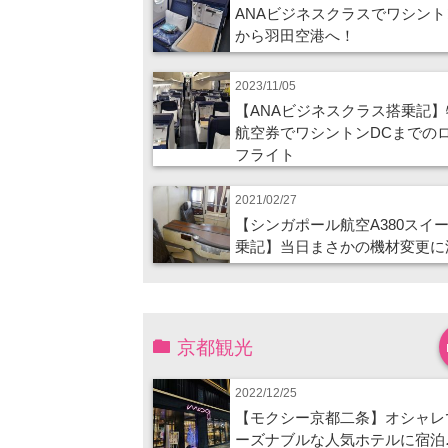
ANAビジネスクラスでワシント
から羽田空港へ！
2023/11/05
【ANAビジネスクラス搭乗記】
航空券でワシントンDCまでの
フライト
2021/02/27
【シンガポール航空A380スイ
乗記】当日まさかの機材変更に
京都観光
2022/12/25
【モクシー京都二条】オシャレ
ーズナブルな人気ホテルに宿泊