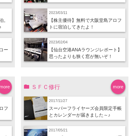
2023/03/11
泊。
【株主優待】無料で大阪堂島アロフ
♪
トに宿泊してきたよ！
2023/02/04
コー
【仙台空港ANAラウンジレポート】
思ったよりも狭く窓が無いぞ！
ＳＦＣ修行
more
more
2017/11/27
ロフ
スーパーフライヤーズ会員限定手帳
とカレンダーが届きました～♪
2017/05/21