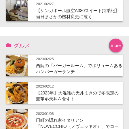
2021/02/27
【シンガポール航空A380スイート搭乗記】
当日まさかの機材変更に泣く
グルメ
more
2023/02/25
西院の「バーガールーム」でボリュームある
ハンバーガーランチ
2023/02/12
【2023年】大混雑の天丼まきので冬限定の
豪華冬天丼を食す！
2023/01/08
円町の隠れ家イタリアン
「NOVECCHIO（ノヴェッキオ）」でコー