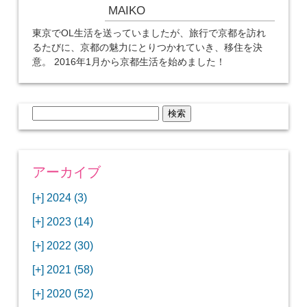
MAIKO
東京でOL生活を送っていましたが、旅行で京都を訪れ
るたびに、京都の魅力にとりつかれていき、移住を決
意。 2016年1月から京都生活を始めました！
検
索:
アーカイブ
[+]
2024 (3)
[+]
1月 (3)
[+]
2023 (14)
ANAビジネスクラスでワシントンDCから羽田
[+]
12月 (3)
空港へ！
[+]
2022 (30)
【セントルイス】バドワイザーの工場見学はビ
[+]
11月 (3)
[+]
【ワシントンDC】ANA指定のトルコ航空ラウ
12月 (1)
ールの試飲にお土産付きで最高！
[+]
2021 (58)
ンジに行ってみた
【マリオット パルス アット メイフラワー宿泊
【モクシー京都二条】オシャレでリーズナブル
[+]
10月 (1)
[+]
11月 (4)
[+]
【MLB観戦】セントルイスで大谷翔平vsヌート
12月 (4)
記】ワシントンDCの中心で快適ステイ♪
な人気ホテルに宿泊♪
[+]
2020 (52)
【ポラリスラウンジ】ワシントン・ダレス空港
「ツーリズムEXPOジャパン2023大阪」に行っ
バーの対決に大興奮！
【シェラトングランドホテル広島】デラックス
スパを楽しむリーベルホテルユニバーサルスタ
[+]
3月 (1)
[+]
10月 (3)
[+]
の高級感ある上級ラウンジに入室
【ウドバーハジーセンター】実物のコンコルド
11月 (4)
[+]
てきたよ！
12月 (5)
ツインルームに宿泊♪