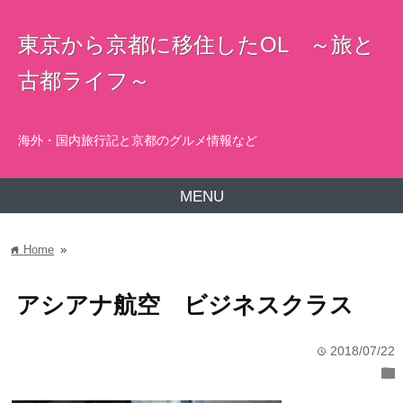
東京から京都に移住したOL ～旅と
古都ライフ～
海外・国内旅行記と京都のグルメ情報など
MENU
Home
»
home
アシアナ航空 ビジネスクラス
2018/07/22
time
folder