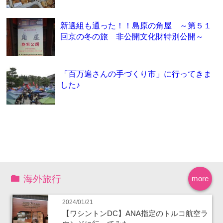
新選組も通った！！島原の角屋 ～第５１
回京の冬の旅 非公開文化財特別公開～
「百万遍さんの手づくり市」に行ってきま
した♪
海外旅行
more
2024/01/21
【ワシントンDC】ANA指定のトルコ航空ラ