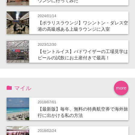
ウンジに行ってみた
2024/01/14
【ポラリスラウンジ】ワシントン・ダレス空
港の高級感ある上級ラウンジに入室
2023/12/30
【セントルイス】バドワイザーの工場見学は
ビールの試飲にお土産付きで最高！
マイル
more
2018/07/01
【最新版】毎年、無料の特典航空券で海外旅
行に出かける私の方法
2018/02/24