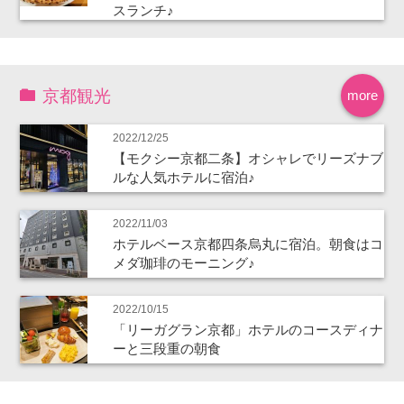
スランチ♪
京都観光
more
2022/12/25
【モクシー京都二条】オシャレでリーズナブ
ルな人気ホテルに宿泊♪
2022/11/03
ホテルベース京都四条烏丸に宿泊。朝食はコ
メダ珈琲のモーニング♪
2022/10/15
「リーガグラン京都」ホテルのコースディナ
ーと三段重の朝食