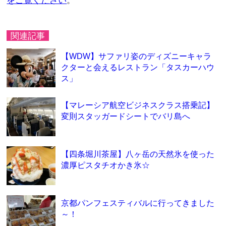
をご覧ください
。
関連記事
【WDW】サファリ姿のディズニーキャラ
クターと会えるレストラン「タスカーハウ
ス」
【マレーシア航空ビジネスクラス搭乗記】
変則スタッガードシートでバリ島へ
【四条堀川茶屋】八ヶ岳の天然氷を使った
濃厚ピスタチオかき氷☆
京都パンフェスティバルに行ってきました
～！