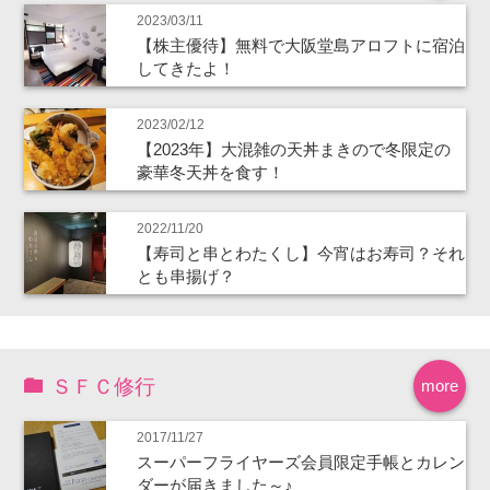
2023/03/11
【株主優待】無料で大阪堂島アロフトに宿泊
してきたよ！
2023/02/12
【2023年】大混雑の天丼まきので冬限定の
豪華冬天丼を食す！
2022/11/20
【寿司と串とわたくし】今宵はお寿司？それ
とも串揚げ？
ＳＦＣ修行
more
2017/11/27
スーパーフライヤーズ会員限定手帳とカレン
ダーが届きました～♪