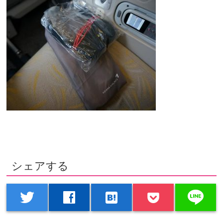
シェアする
line
twitter
facebook
hatenabookmark