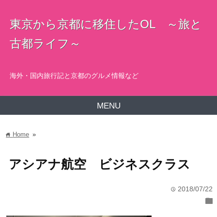
東京から京都に移住したOL ～旅と
古都ライフ～
海外・国内旅行記と京都のグルメ情報など
MENU
Home
»
home
アシアナ航空 ビジネスクラス
2018/07/22
time
folder