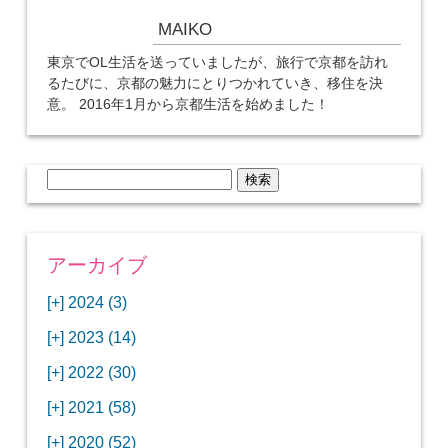
MAIKO
東京でOL生活を送っていましたが、旅行で京都を訪れ
るたびに、京都の魅力にとりつかれていき、移住を決
意。 2016年1月から京都生活を始めました！
検
索:
アーカイブ
[+]
2024 (3)
[+]
1月 (3)
[+]
2023 (14)
ANAビジネスクラスでワシントンDCから羽田
[+]
12月 (3)
空港へ！
[+]
2022 (30)
【セントルイス】バドワイザーの工場見学はビ
[+]
11月 (3)
[+]
【ワシントンDC】ANA指定のトルコ航空ラウ
12月 (1)
ールの試飲にお土産付きで最高！
[+]
2021 (58)
ンジに行ってみた
【マリオット パルス アット メイフラワー宿泊
【モクシー京都二条】オシャレでリーズナブル
[+]
10月 (1)
[+]
11月 (4)
[+]
【MLB観戦】セントルイスで大谷翔平vsヌート
12月 (4)
記】ワシントンDCの中心で快適ステイ♪
な人気ホテルに宿泊♪
[+]
2020 (52)
【ポラリスラウンジ】ワシントン・ダレス空港
「ツーリズムEXPOジャパン2023大阪」に行っ
バーの対決に大興奮！
【シェラトングランドホテル広島】デラックス
スパを楽しむリーベルホテルユニバーサルスタ