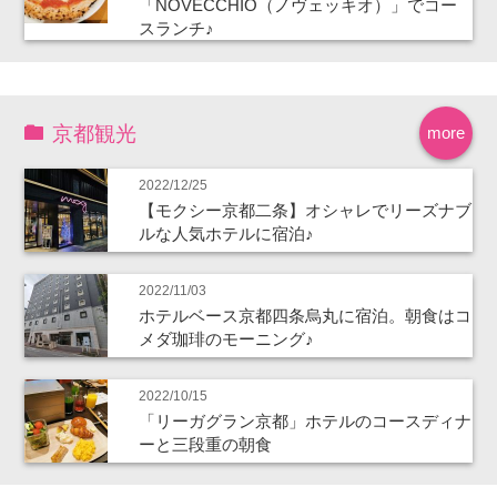
「NOVECCHIO（ノヴェッキオ）」でコー
スランチ♪
京都観光
more
2022/12/25
【モクシー京都二条】オシャレでリーズナブ
ルな人気ホテルに宿泊♪
2022/11/03
ホテルベース京都四条烏丸に宿泊。朝食はコ
メダ珈琲のモーニング♪
2022/10/15
「リーガグラン京都」ホテルのコースディナ
ーと三段重の朝食