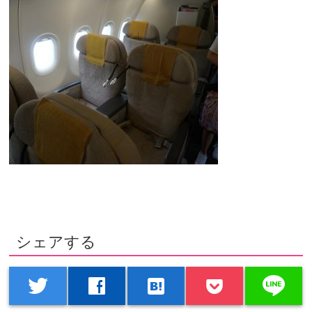
シェアする
line
twitter
facebook
hatenabookmark