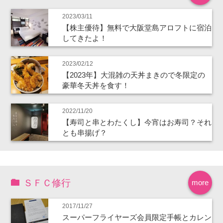
2023/03/11
【株主優待】無料で大阪堂島アロフトに宿泊
してきたよ！
2023/02/12
【2023年】大混雑の天丼まきので冬限定の
豪華冬天丼を食す！
2022/11/20
【寿司と串とわたくし】今宵はお寿司？それ
とも串揚げ？
ＳＦＣ修行
more
2017/11/27
スーパーフライヤーズ会員限定手帳とカレン