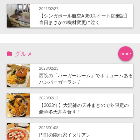
2021/02/27
【シンガポール航空A380スイート搭乗記】
当日まさかの機材変更に泣く
グルメ
more
2023/02/25
西院の「バーガールーム」でボリュームある
ハンバーガーランチ
2023/02/12
【2023年】大混雑の天丼まきので冬限定の
豪華冬天丼を食す！
2023/01/08
円町の隠れ家イタリアン