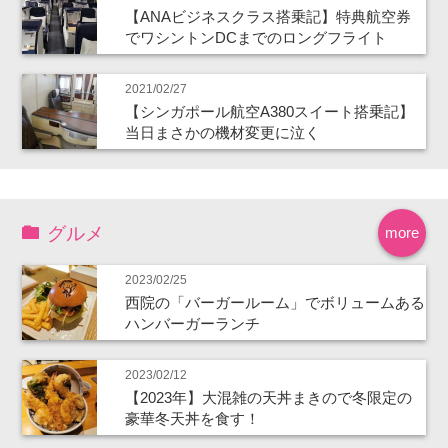
【ANAビジネスクラス搭乗記】特典航空券
でワシントンDCまでのロングフライト
2021/02/27
【シンガポール航空A380スイート搭乗記】
当日まさかの機材変更に泣く
グルメ
more
2023/02/25
西院の「バーガールーム」でボリュームある
ハンバーガーランチ
2023/02/12
【2023年】大混雑の天丼まきので冬限定の
豪華冬天丼を食す！