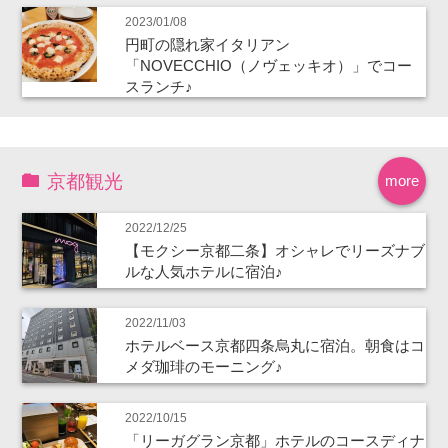
2023/01/08
円町の隠れ家イタリアン
「NOVECCHIO（ノヴェッキオ）」でコー
スランチ♪
京都観光
more
2022/12/25
【モクシー京都二条】オシャレでリーズナブ
ルな人気ホテルに宿泊♪
2022/11/03
ホテルベース京都四条烏丸に宿泊。朝食はコ
メダ珈琲のモーニング♪
2022/10/15
「リーガグラン京都」ホテルのコースディナ