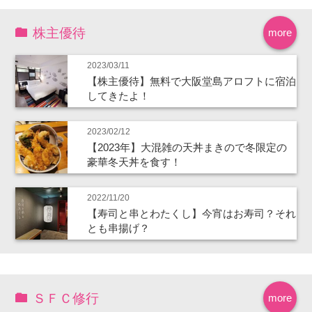
株主優待
more
2023/03/11
【株主優待】無料で大阪堂島アロフトに宿泊
してきたよ！
2023/02/12
【2023年】大混雑の天丼まきので冬限定の
豪華冬天丼を食す！
2022/11/20
【寿司と串とわたくし】今宵はお寿司？それ
とも串揚げ？
ＳＦＣ修行
more