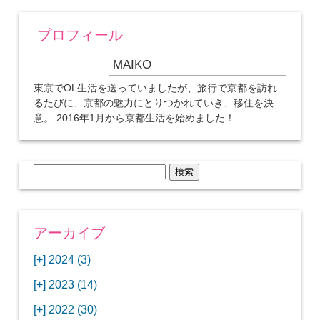
プロフィール
MAIKO
東京でOL生活を送っていましたが、旅行で京都を訪れ
るたびに、京都の魅力にとりつかれていき、移住を決
意。 2016年1月から京都生活を始めました！
検
索:
アーカイブ
[+]
2024 (3)
[+]
1月 (3)
[+]
2023 (14)
ANAビジネスクラスでワシントンDCから羽田
[+]
12月 (3)
空港へ！
[+]
2022 (30)
【セントルイス】バドワイザーの工場見学はビ