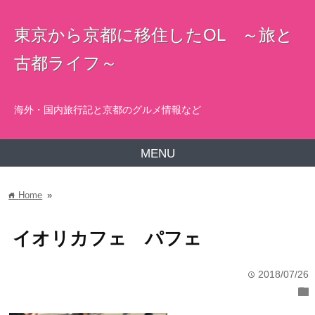
東京から京都に移住したOL ～旅と
古都ライフ～
海外・国内旅行記と京都のグルメ情報など
MENU
Home
»
home
イオリカフェ パフェ
2018/07/26
time
folder