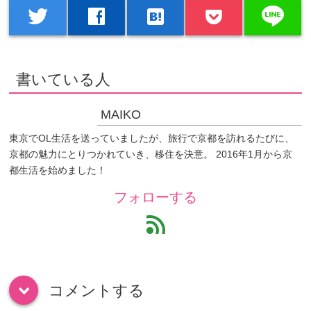
line
twitter
facebook
hatenabookmark
書いている人
MAIKO
東京でOL生活を送っていましたが、旅行で京都を訪れるたびに、
京都の魅力にとりつかれていき、移住を決意。 2016年1月から京
都生活を始めました！
フォローする
feed
コメントする
down