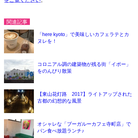
をご覧ください
。
関連記事
「here kyoto」で美味しいカフェラテとカ
ヌレを！
コロニアル調の建築物が残る街「イポー」
をのんびり散策
【東山花灯路 2017】ライトアップされた
古都の幻想的な風景
オシャレな「ブーガルーカフェ寺町店」で
パン食べ放題ランチ♪