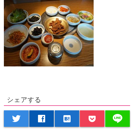
シェアする
line
twitter
facebook
hatenabookmark