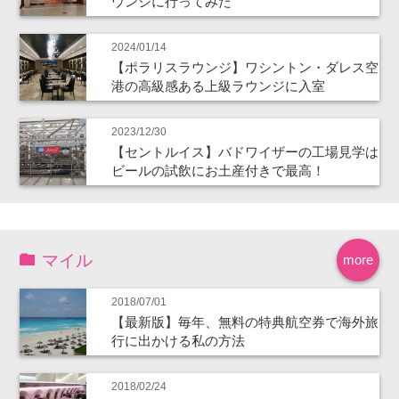
ウンジに行ってみた
2024/01/14
【ポラリスラウンジ】ワシントン・ダレス空
港の高級感ある上級ラウンジに入室
2023/12/30
【セントルイス】バドワイザーの工場見学は
ビールの試飲にお土産付きで最高！
マイル
more
2018/07/01
【最新版】毎年、無料の特典航空券で海外旅
行に出かける私の方法
2018/02/24