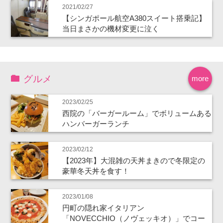
2021/02/27
【シンガポール航空A380スイート搭乗記】
当日まさかの機材変更に泣く
グルメ
more
2023/02/25
西院の「バーガールーム」でボリュームある
ハンバーガーランチ
2023/02/12
【2023年】大混雑の天丼まきので冬限定の
豪華冬天丼を食す！
2023/01/08
円町の隠れ家イタリアン
「NOVECCHIO（ノヴェッキオ）」でコー