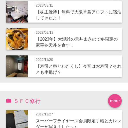
2023/03/11
【株主優待】無料で大阪堂島アロフトに宿泊
してきたよ！
2023/02/12
【2023年】大混雑の天丼まきので冬限定の
豪華冬天丼を食す！
2022/11/20
【寿司と串とわたくし】今宵はお寿司？それ
とも串揚げ？
ＳＦＣ修行
more
2017/11/27
スーパーフライヤーズ会員限定手帳とカレン
ダーが届きました～♪