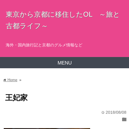
東京から京都に移住したOL ～旅と
古都ライフ～
海外・国内旅行記と京都のグルメ情報など
MENU
Home
»
home
王妃家
2018/08/08
time
folder