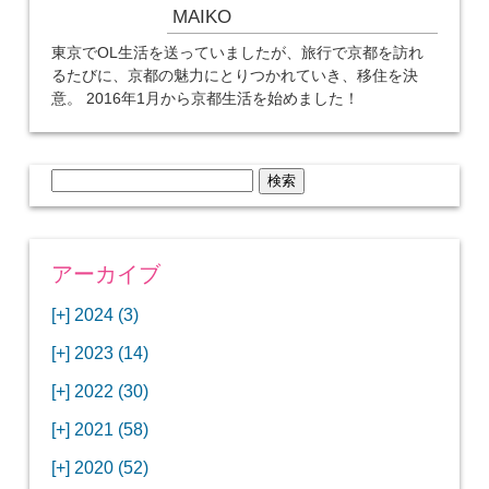
MAIKO
東京でOL生活を送っていましたが、旅行で京都を訪れ
るたびに、京都の魅力にとりつかれていき、移住を決
意。 2016年1月から京都生活を始めました！
検
索:
アーカイブ
[+]
2024 (3)
[+]
1月 (3)
[+]
2023 (14)
ANAビジネスクラスでワシントンDCから羽田
[+]
12月 (3)
空港へ！
[+]
2022 (30)
【セントルイス】バドワイザーの工場見学はビ
[+]
11月 (3)
[+]
【ワシントンDC】ANA指定のトルコ航空ラウ
12月 (1)
ールの試飲にお土産付きで最高！
[+]
2021 (58)
ンジに行ってみた
【マリオット パルス アット メイフラワー宿泊
【モクシー京都二条】オシャレでリーズナブル
[+]
10月 (1)
[+]
11月 (4)
[+]
【MLB観戦】セントルイスで大谷翔平vsヌート
12月 (4)
記】ワシントンDCの中心で快適ステイ♪
な人気ホテルに宿泊♪
[+]
2020 (52)
【ポラリスラウンジ】ワシントン・ダレス空港
「ツーリズムEXPOジャパン2023大阪」に行っ
バーの対決に大興奮！
【シェラトングランドホテル広島】デラックス
スパを楽しむリーベルホテルユニバーサルスタ
[+]
3月 (1)
[+]
10月 (3)
[+]
の高級感ある上級ラウンジに入室
【ウドバーハジーセンター】実物のコンコルド
11月 (4)
[+]
てきたよ！
12月 (5)
ツインルームに宿泊♪