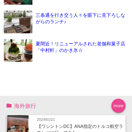
三条通を行き交う人々を眼下に見下ろしな
がらのランチ♪
夏間近！リニューアルされた老舗和菓子店
「中村軒」のかき氷☆
海外旅行
more
2024/01/21
【ワシントンDC】ANA指定のトルコ航空ラ