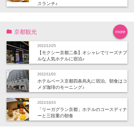
スランチ♪
京都観光
more
2022/12/25
【モクシー京都二条】オシャレでリーズナブ
ルな人気ホテルに宿泊♪
2022/11/03
ホテルベース京都四条烏丸に宿泊。朝食はコ
メダ珈琲のモーニング♪
2022/10/15
「リーガグラン京都」ホテルのコースディナ
ーと三段重の朝食