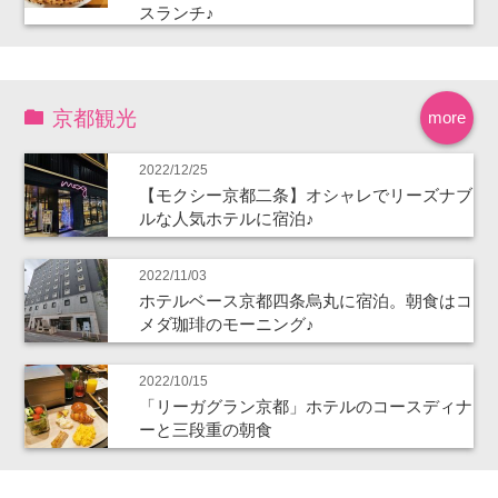
スランチ♪
京都観光
more
2022/12/25
【モクシー京都二条】オシャレでリーズナブ
ルな人気ホテルに宿泊♪
2022/11/03
ホテルベース京都四条烏丸に宿泊。朝食はコ
メダ珈琲のモーニング♪
2022/10/15
「リーガグラン京都」ホテルのコースディナ
ーと三段重の朝食