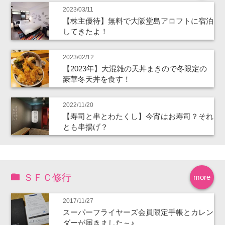
2023/03/11
【株主優待】無料で大阪堂島アロフトに宿泊
してきたよ！
2023/02/12
【2023年】大混雑の天丼まきので冬限定の
豪華冬天丼を食す！
2022/11/20
【寿司と串とわたくし】今宵はお寿司？それ
とも串揚げ？
ＳＦＣ修行
more
2017/11/27
スーパーフライヤーズ会員限定手帳とカレン
ダーが届きました～♪