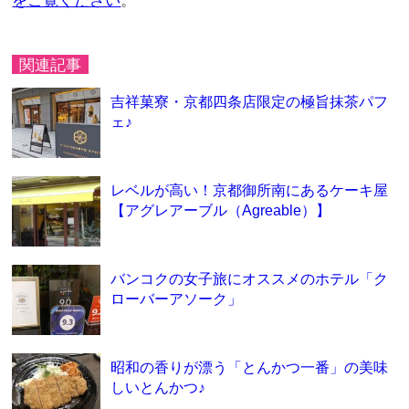
をご覧ください
。
関連記事
吉祥菓寮・京都四条店限定の極旨抹茶パフ
ェ♪
レベルが高い！京都御所南にあるケーキ屋
【アグレアーブル（Agreable）】
バンコクの女子旅にオススメのホテル「ク
ローバーアソーク」
昭和の香りが漂う「とんかつ一番」の美味
しいとんかつ♪