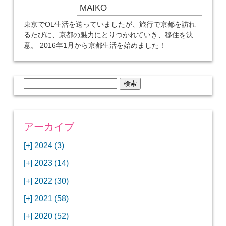
MAIKO
東京でOL生活を送っていましたが、旅行で京都を訪れ
るたびに、京都の魅力にとりつかれていき、移住を決
意。 2016年1月から京都生活を始めました！
検
索:
アーカイブ
[+]
2024 (3)
[+]
1月 (3)
[+]
2023 (14)
ANAビジネスクラスでワシントンDCから羽田
[+]
12月 (3)
空港へ！
[+]
2022 (30)
【セントルイス】バドワイザーの工場見学はビ
[+]
11月 (3)
[+]
【ワシントンDC】ANA指定のトルコ航空ラウ
12月 (1)
ールの試飲にお土産付きで最高！
[+]
2021 (58)
ンジに行ってみた
【マリオット パルス アット メイフラワー宿泊
【モクシー京都二条】オシャレでリーズナブル
[+]
10月 (1)
[+]
11月 (4)
[+]
【MLB観戦】セントルイスで大谷翔平vsヌート
12月 (4)
記】ワシントンDCの中心で快適ステイ♪
な人気ホテルに宿泊♪
[+]
2020 (52)
【ポラリスラウンジ】ワシントン・ダレス空港
「ツーリズムEXPOジャパン2023大阪」に行っ
バーの対決に大興奮！
【シェラトングランドホテル広島】デラックス
スパを楽しむリーベルホテルユニバーサルスタ
[+]
3月 (1)
[+]
10月 (3)
[+]
の高級感ある上級ラウンジに入室
【ウドバーハジーセンター】実物のコンコルド
11月 (4)
[+]
てきたよ！
12月 (5)
ツインルームに宿泊♪