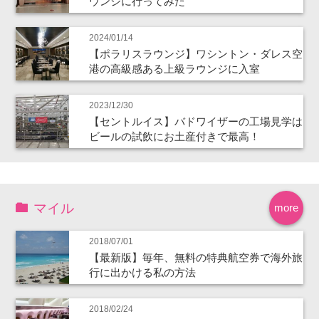
ウンジに行ってみた
2024/01/14
【ポラリスラウンジ】ワシントン・ダレス空
港の高級感ある上級ラウンジに入室
2023/12/30
【セントルイス】バドワイザーの工場見学は
ビールの試飲にお土産付きで最高！
マイル
more
2018/07/01
【最新版】毎年、無料の特典航空券で海外旅
行に出かける私の方法
2018/02/24