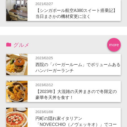
2021/02/27
【シンガポール航空A380スイート搭乗記】
当日まさかの機材変更に泣く
グルメ
more
2023/02/25
西院の「バーガールーム」でボリュームある
ハンバーガーランチ
2023/02/12
【2023年】大混雑の天丼まきので冬限定の
豪華冬天丼を食す！
2023/01/08
円町の隠れ家イタリアン
「NOVECCHIO（ノヴェッキオ）」でコー