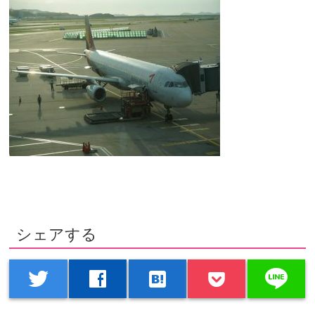
シェアする
line
twitter
facebook
hatenabookmark