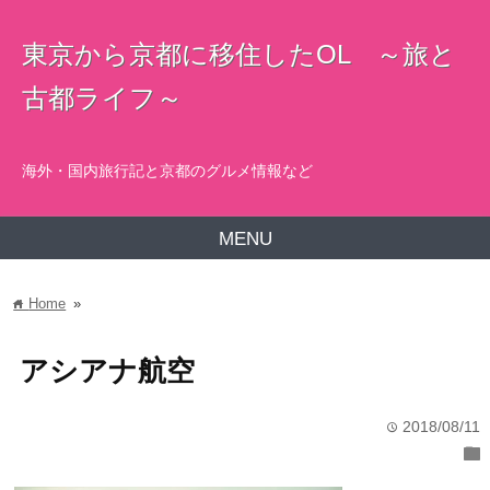
東京から京都に移住したOL ～旅と
古都ライフ～
海外・国内旅行記と京都のグルメ情報など
MENU
Home
»
home
アシアナ航空
2018/08/11
time
folder