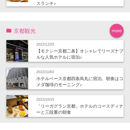
スランチ♪
京都観光
more
2022/12/25
【モクシー京都二条】オシャレでリーズナブ
ルな人気ホテルに宿泊♪
2022/11/03
ホテルベース京都四条烏丸に宿泊。朝食はコ
メダ珈琲のモーニング♪
2022/10/15
「リーガグラン京都」ホテルのコースディナ
ーと三段重の朝食