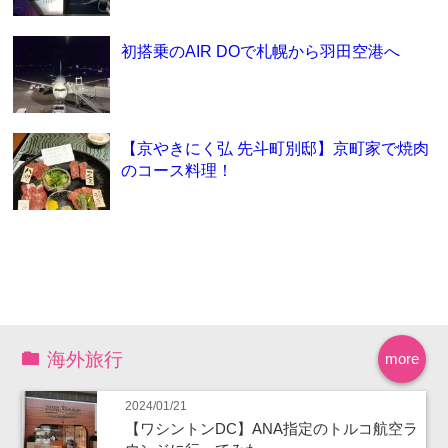
初搭乗のAIR DOで札幌から羽田空港へ
【京やきにく弘 先斗町別邸】京町家で焼肉
のコース料理！
海外旅行
more
2024/01/21
【ワシントンDC】ANA指定のトルコ航空ラ