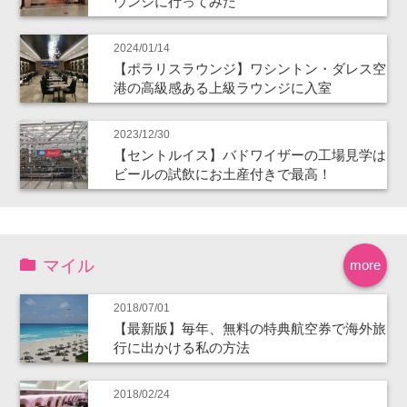
ウンジに行ってみた
2024/01/14
【ポラリスラウンジ】ワシントン・ダレス空
港の高級感ある上級ラウンジに入室
2023/12/30
【セントルイス】バドワイザーの工場見学は
ビールの試飲にお土産付きで最高！
マイル
more
2018/07/01
【最新版】毎年、無料の特典航空券で海外旅
行に出かける私の方法
2018/02/24