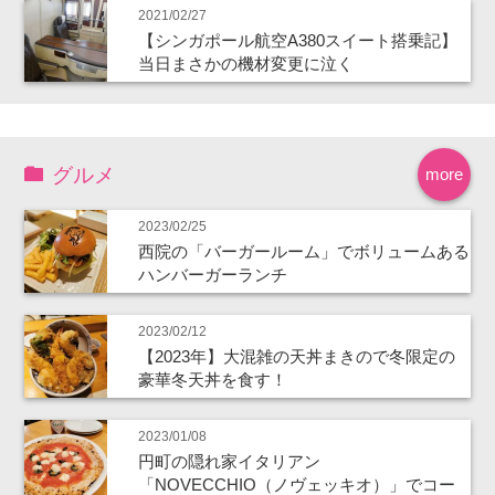
2021/02/27
【シンガポール航空A380スイート搭乗記】
当日まさかの機材変更に泣く
グルメ
more
2023/02/25
西院の「バーガールーム」でボリュームある
ハンバーガーランチ
2023/02/12
【2023年】大混雑の天丼まきので冬限定の
豪華冬天丼を食す！
2023/01/08
円町の隠れ家イタリアン
「NOVECCHIO（ノヴェッキオ）」でコー