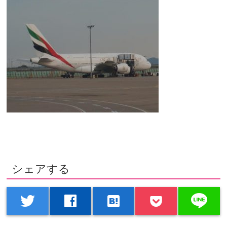
シェアする
line
twitter
facebook
hatenabookmark