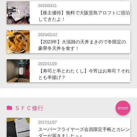
2023/03/11
【株主優待】無料で大阪堂島アロフトに宿泊
してきたよ！
2023/02/12
【2023年】大混雑の天丼まきので冬限定の
豪華冬天丼を食す！
2022/11/20
【寿司と串とわたくし】今宵はお寿司？それ
とも串揚げ？
ＳＦＣ修行
more
2017/11/27
スーパーフライヤーズ会員限定手帳とカレン
ダーが届きました～♪