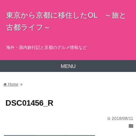
東京から京都に移住したOL ～旅と
古都ライフ～
海外・国内旅行記と京都のグルメ情報など
MENU
Home
»
home
DSC01456_R
2018/08/11
time
folder