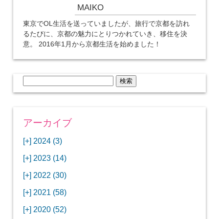
MAIKO
東京でOL生活を送っていましたが、旅行で京都を訪れ
るたびに、京都の魅力にとりつかれていき、移住を決
意。 2016年1月から京都生活を始めました！
検
索:
アーカイブ
[+]
2024 (3)
[+]
1月 (3)
[+]
2023 (14)
ANAビジネスクラスでワシントンDCから羽田
[+]
12月 (3)
空港へ！
[+]
2022 (30)
【セントルイス】バドワイザーの工場見学はビ
[+]
11月 (3)
[+]
【ワシントンDC】ANA指定のトルコ航空ラウ
12月 (1)
ールの試飲にお土産付きで最高！
[+]
2021 (58)
ンジに行ってみた
【マリオット パルス アット メイフラワー宿泊
【モクシー京都二条】オシャレでリーズナブル
[+]
10月 (1)
[+]
11月 (4)
[+]
【MLB観戦】セントルイスで大谷翔平vsヌート
12月 (4)
記】ワシントンDCの中心で快適ステイ♪
な人気ホテルに宿泊♪
[+]
2020 (52)
【ポラリスラウンジ】ワシントン・ダレス空港
「ツーリズムEXPOジャパン2023大阪」に行っ
バーの対決に大興奮！
【シェラトングランドホテル広島】デラックス
スパを楽しむリーベルホテルユニバーサルスタ
[+]
3月 (1)
[+]
10月 (3)
[+]
の高級感ある上級ラウンジに入室
【ウドバーハジーセンター】実物のコンコルド
11月 (4)
[+]
てきたよ！
12月 (5)
ツインルームに宿泊♪