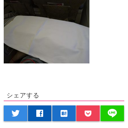
シェアする
line
twitter
facebook
hatenabookmark