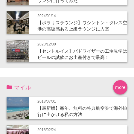
ウンジに行ってみた
2024/01/14
【ポラリスラウンジ】ワシントン・ダレス空
港の高級感ある上級ラウンジに入室
2023/12/30
【セントルイス】バドワイザーの工場見学は
ビールの試飲にお土産付きで最高！
マイル
more
2018/07/01
【最新版】毎年、無料の特典航空券で海外旅
行に出かける私の方法
2018/02/24