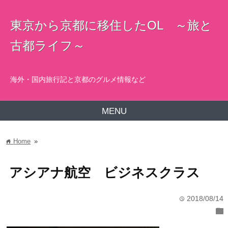
東京から京都に移住したOL ～旅と
古都ライフ～
海外・国内旅行記と京都のグルメ情報など
MENU
Home
»
home
アシアナ航空 ビジネスクラス
2018/08/14
time
folder