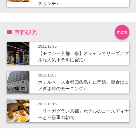
スランチ♪
京都観光
more
2022/12/25
【モクシー京都二条】オシャレでリーズナブ
ルな人気ホテルに宿泊♪
2022/11/03
ホテルベース京都四条烏丸に宿泊。朝食はコ
メダ珈琲のモーニング♪
2022/10/15
「リーガグラン京都」ホテルのコースディナ
ーと三段重の朝食