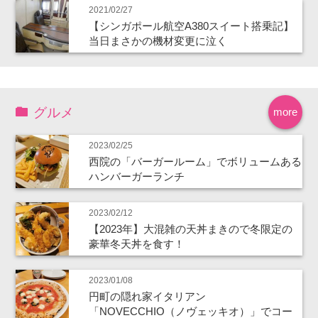
2021/02/27
【シンガポール航空A380スイート搭乗記】
当日まさかの機材変更に泣く
グルメ
more
2023/02/25
西院の「バーガールーム」でボリュームある
ハンバーガーランチ
2023/02/12
【2023年】大混雑の天丼まきので冬限定の
豪華冬天丼を食す！
2023/01/08
円町の隠れ家イタリアン
「NOVECCHIO（ノヴェッキオ）」でコー