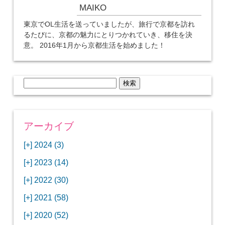
MAIKO
東京でOL生活を送っていましたが、旅行で京都を訪れ
るたびに、京都の魅力にとりつかれていき、移住を決
意。 2016年1月から京都生活を始めました！
検
索:
アーカイブ
[+]
2024 (3)
[+]
1月 (3)
[+]
2023 (14)
ANAビジネスクラスでワシントンDCから羽田
[+]
12月 (3)
空港へ！
[+]
2022 (30)
【セントルイス】バドワイザーの工場見学はビ
[+]
11月 (3)
[+]
【ワシントンDC】ANA指定のトルコ航空ラウ
12月 (1)
ールの試飲にお土産付きで最高！
[+]
2021 (58)
ンジに行ってみた
【マリオット パルス アット メイフラワー宿泊
【モクシー京都二条】オシャレでリーズナブル
[+]
10月 (1)
[+]
11月 (4)
[+]
【MLB観戦】セントルイスで大谷翔平vsヌート
12月 (4)
記】ワシントンDCの中心で快適ステイ♪
な人気ホテルに宿泊♪
[+]
2020 (52)
【ポラリスラウンジ】ワシントン・ダレス空港
「ツーリズムEXPOジャパン2023大阪」に行っ
バーの対決に大興奮！
【シェラトングランドホテル広島】デラックス
スパを楽しむリーベルホテルユニバーサルスタ
[+]
3月 (1)
[+]
10月 (3)
[+]
の高級感ある上級ラウンジに入室
【ウドバーハジーセンター】実物のコンコルド
11月 (4)
[+]
てきたよ！
12月 (5)
ツインルームに宿泊♪