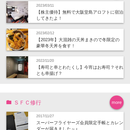
2023/03/11
【株主優待】無料で大阪堂島アロフトに宿泊
してきたよ！
2023/02/12
【2023年】大混雑の天丼まきので冬限定の
豪華冬天丼を食す！
2022/11/20
【寿司と串とわたくし】今宵はお寿司？それ
とも串揚げ？
ＳＦＣ修行
more
2017/11/27
スーパーフライヤーズ会員限定手帳とカレン
ダーが届きました～♪