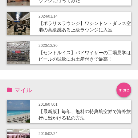
ウンジに行ってみた
2024/01/14
【ポラリスラウンジ】ワシントン・ダレス空
港の高級感ある上級ラウンジに入室
2023/12/30
【セントルイス】バドワイザーの工場見学は
ビールの試飲にお土産付きで最高！
マイル
more
2018/07/01
【最新版】毎年、無料の特典航空券で海外旅
行に出かける私の方法
2018/02/24