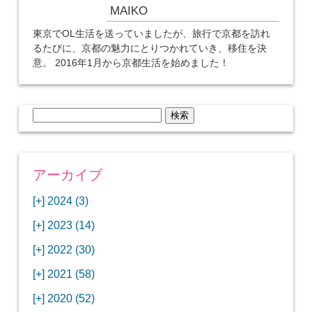
MAIKO
東京でOL生活を送っていましたが、旅行で京都を訪れ
るたびに、京都の魅力にとりつかれていき、移住を決
意。 2016年1月から京都生活を始めました！
検
索:
アーカイブ
[+]
2024 (3)
[+]
1月 (3)
[+]
2023 (14)
ANAビジネスクラスでワシントンDCから羽田
[+]
12月 (3)
空港へ！
[+]
2022 (30)
【セントルイス】バドワイザーの工場見学はビ
[+]
11月 (3)
[+]
【ワシントンDC】ANA指定のトルコ航空ラウ
12月 (1)
ールの試飲にお土産付きで最高！
[+]
2021 (58)
ンジに行ってみた
【マリオット パルス アット メイフラワー宿泊
【モクシー京都二条】オシャレでリーズナブル
[+]
10月 (1)
[+]
11月 (4)
[+]
【MLB観戦】セントルイスで大谷翔平vsヌート
12月 (4)
記】ワシントンDCの中心で快適ステイ♪
な人気ホテルに宿泊♪
[+]
2020 (52)
【ポラリスラウンジ】ワシントン・ダレス空港
「ツーリズムEXPOジャパン2023大阪」に行っ
バーの対決に大興奮！
【シェラトングランドホテル広島】デラックス
スパを楽しむリーベルホテルユニバーサルスタ
[+]
3月 (1)
[+]
10月 (3)
[+]
の高級感ある上級ラウンジに入室
【ウドバーハジーセンター】実物のコンコルド
11月 (4)
[+]
てきたよ！
12月 (5)
ツインルームに宿泊♪