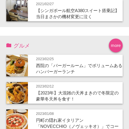
2021/02/27
【シンガポール航空A380スイート搭乗記】
当日まさかの機材変更に泣く
グルメ
more
2023/02/25
西院の「バーガールーム」でボリュームある
ハンバーガーランチ
2023/02/12
【2023年】大混雑の天丼まきので冬限定の
豪華冬天丼を食す！
2023/01/08
円町の隠れ家イタリアン
「NOVECCHIO（ノヴェッキオ）」でコー