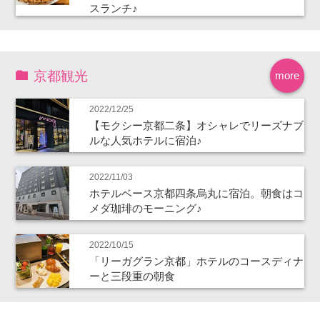
スランチ♪
京都観光
more
2022/12/25
【モクシー京都二条】オシャレでリーズナブ
ルな人気ホテルに宿泊♪
2022/11/03
ホテルベース京都四条烏丸に宿泊。朝食はコ
メダ珈琲のモーニング♪
2022/10/15
「リーガグラン京都」ホテルのコースディナ
ーと三段重の朝食