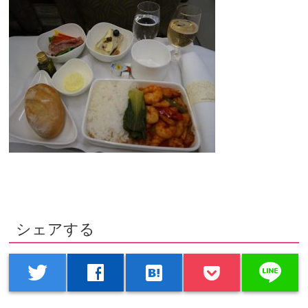
シェアする
line
twitter
facebook
hatenabookmark