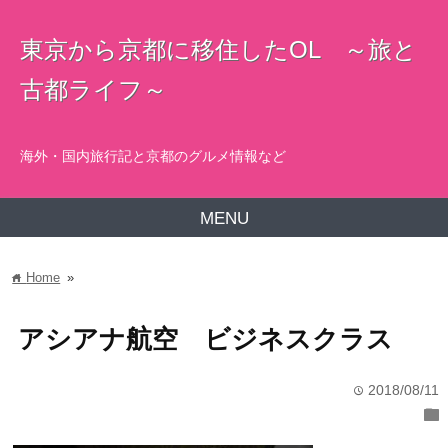
東京から京都に移住したOL ～旅と
古都ライフ～
海外・国内旅行記と京都のグルメ情報など
MENU
Home
»
home
アシアナ航空 ビジネスクラス
2018/08/11
time
folder