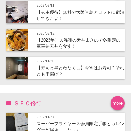
2023/03/11
【株主優待】無料で大阪堂島アロフトに宿泊
してきたよ！
2023/02/12
【2023年】大混雑の天丼まきので冬限定の
豪華冬天丼を食す！
2022/11/20
【寿司と串とわたくし】今宵はお寿司？それ
とも串揚げ？
ＳＦＣ修行
more
2017/11/27
スーパーフライヤーズ会員限定手帳とカレン
ダーが届きました～♪