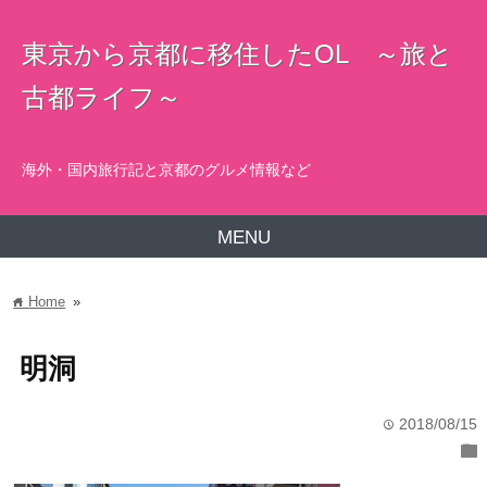
東京から京都に移住したOL ～旅と
古都ライフ～
海外・国内旅行記と京都のグルメ情報など
MENU
Home
»
home
明洞
2018/08/15
time
folder