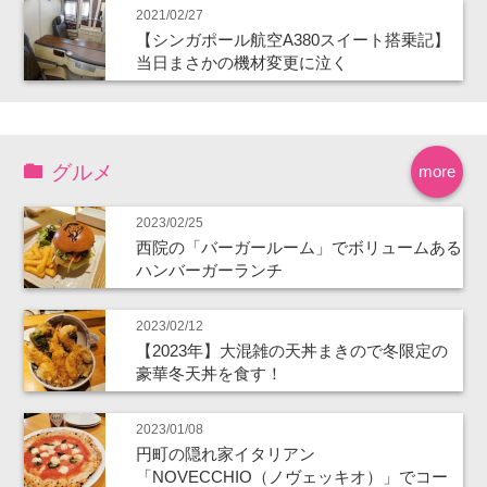
2021/02/27
【シンガポール航空A380スイート搭乗記】
当日まさかの機材変更に泣く
グルメ
more
2023/02/25
西院の「バーガールーム」でボリュームある
ハンバーガーランチ
2023/02/12
【2023年】大混雑の天丼まきので冬限定の
豪華冬天丼を食す！
2023/01/08
円町の隠れ家イタリアン
「NOVECCHIO（ノヴェッキオ）」でコー