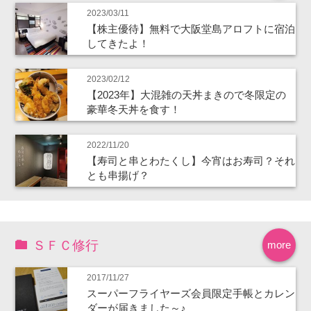
2023/03/11
【株主優待】無料で大阪堂島アロフトに宿泊
してきたよ！
2023/02/12
【2023年】大混雑の天丼まきので冬限定の
豪華冬天丼を食す！
2022/11/20
【寿司と串とわたくし】今宵はお寿司？それ
とも串揚げ？
ＳＦＣ修行
more
2017/11/27
スーパーフライヤーズ会員限定手帳とカレン
ダーが届きました～♪