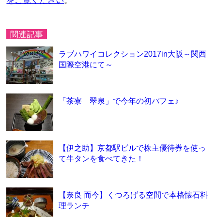
をご覧ください
。
関連記事
ラブハワイコレクション2017in大阪～関西
国際空港にて～
「茶寮 翠泉」で今年の初パフェ♪
【伊之助】京都駅ビルで株主優待券を使っ
て牛タンを食べてきた！
【奈良 而今】くつろげる空間で本格懐石料
理ランチ