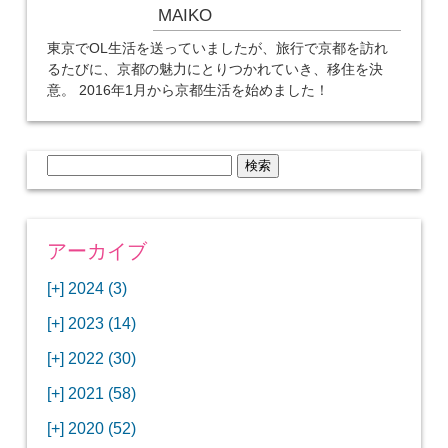
MAIKO
東京でOL生活を送っていましたが、旅行で京都を訪れ
るたびに、京都の魅力にとりつかれていき、移住を決
意。 2016年1月から京都生活を始めました！
検
索:
アーカイブ
[+]
2024 (3)
[+]
1月 (3)
[+]
2023 (14)
ANAビジネスクラスでワシントンDCから羽田
[+]
12月 (3)
空港へ！
[+]
2022 (30)
【セントルイス】バドワイザーの工場見学はビ
[+]
11月 (3)
[+]
【ワシントンDC】ANA指定のトルコ航空ラウ
12月 (1)
ールの試飲にお土産付きで最高！
[+]
2021 (58)
ンジに行ってみた
【マリオット パルス アット メイフラワー宿泊
【モクシー京都二条】オシャレでリーズナブル
[+]
10月 (1)
[+]
11月 (4)
[+]
【MLB観戦】セントルイスで大谷翔平vsヌート
12月 (4)
記】ワシントンDCの中心で快適ステイ♪
な人気ホテルに宿泊♪
[+]
2020 (52)
【ポラリスラウンジ】ワシントン・ダレス空港
「ツーリズムEXPOジャパン2023大阪」に行っ
バーの対決に大興奮！
【シェラトングランドホテル広島】デラックス
スパを楽しむリーベルホテルユニバーサルスタ
[+]
3月 (1)
[+]
10月 (3)
[+]
の高級感ある上級ラウンジに入室
【ウドバーハジーセンター】実物のコンコルド
11月 (4)
[+]
てきたよ！
12月 (5)
ツインルームに宿泊♪