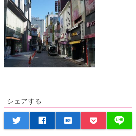
シェアする
line
twitter
facebook
hatenabookmark