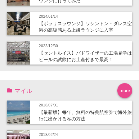
ウンジに行ってみた
2024/01/14
【ポラリスラウンジ】ワシントン・ダレス空
港の高級感ある上級ラウンジに入室
2023/12/30
【セントルイス】バドワイザーの工場見学は
ビールの試飲にお土産付きで最高！
マイル
more
2018/07/01
【最新版】毎年、無料の特典航空券で海外旅
行に出かける私の方法
2018/02/24