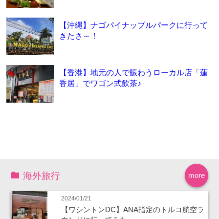
【沖縄】ナゴパイナップルパークに行って
きたさ～！
【香港】地元の人で賑わうローカル店「蓮
香居」でワゴン式飲茶♪
海外旅行
more
2024/01/21
【ワシントンDC】ANA指定のトルコ航空ラ