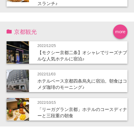
スランチ♪
京都観光
more
2022/12/25
【モクシー京都二条】オシャレでリーズナブ
ルな人気ホテルに宿泊♪
2022/11/03
ホテルベース京都四条烏丸に宿泊。朝食はコ
メダ珈琲のモーニング♪
2022/10/15
「リーガグラン京都」ホテルのコースディナ
ーと三段重の朝食