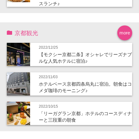
スランチ♪
京都観光
more
2022/12/25
【モクシー京都二条】オシャレでリーズナブ
ルな人気ホテルに宿泊♪
2022/11/03
ホテルベース京都四条烏丸に宿泊。朝食はコ
メダ珈琲のモーニング♪
2022/10/15
「リーガグラン京都」ホテルのコースディナ
ーと三段重の朝食