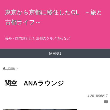
東京から京都に移住したOL ～旅と
古都ライフ～
海外・国内旅行記と京都のグルメ情報など
MENU
Home
»
home
関空 ANAラウンジ
2018/08/17
time
folder