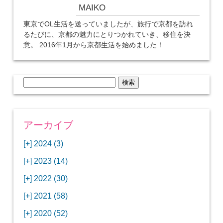
MAIKO
東京でOL生活を送っていましたが、旅行で京都を訪れ
るたびに、京都の魅力にとりつかれていき、移住を決
意。 2016年1月から京都生活を始めました！
検
索:
アーカイブ
[+]
2024 (3)
[+]
1月 (3)
[+]
2023 (14)
ANAビジネスクラスでワシントンDCから羽田
[+]
12月 (3)
空港へ！
[+]
2022 (30)
【セントルイス】バドワイザーの工場見学はビ
[+]
11月 (3)
[+]
【ワシントンDC】ANA指定のトルコ航空ラウ
12月 (1)
ールの試飲にお土産付きで最高！
[+]
2021 (58)
ンジに行ってみた
【マリオット パルス アット メイフラワー宿泊
【モクシー京都二条】オシャレでリーズナブル
[+]
10月 (1)
[+]
11月 (4)
[+]
【MLB観戦】セントルイスで大谷翔平vsヌート
12月 (4)
記】ワシントンDCの中心で快適ステイ♪
な人気ホテルに宿泊♪
[+]
2020 (52)
【ポラリスラウンジ】ワシントン・ダレス空港
「ツーリズムEXPOジャパン2023大阪」に行っ
バーの対決に大興奮！
【シェラトングランドホテル広島】デラックス
スパを楽しむリーベルホテルユニバーサルスタ
[+]
3月 (1)
[+]
10月 (3)
[+]
の高級感ある上級ラウンジに入室
【ウドバーハジーセンター】実物のコンコルド
11月 (4)
[+]
てきたよ！
12月 (5)
ツインルームに宿泊♪