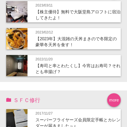
2023/03/11
【株主優待】無料で大阪堂島アロフトに宿泊
してきたよ！
2023/02/12
【2023年】大混雑の天丼まきので冬限定の
豪華冬天丼を食す！
2022/11/20
【寿司と串とわたくし】今宵はお寿司？それ
とも串揚げ？
ＳＦＣ修行
more
2017/11/27
スーパーフライヤーズ会員限定手帳とカレン
ダーが届きました～♪