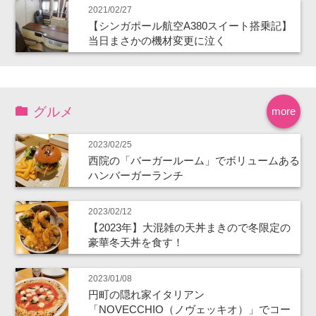
2021/02/27
【シンガポール航空A380スイート搭乗記】
当日まさかの機材変更に泣く
グルメ
more
2023/02/25
西院の「バーガールーム」でボリュームある
ハンバーガーランチ
2023/02/12
【2023年】大混雑の天丼まきので冬限定の
豪華冬天丼を食す！
2023/01/08
円町の隠れ家イタリアン
「NOVECCHIO（ノヴェッキオ）」でコー