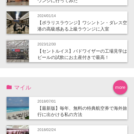
ウンジに行ってみた
2024/01/14
【ポラリスラウンジ】ワシントン・ダレス空
港の高級感ある上級ラウンジに入室
2023/12/30
【セントルイス】バドワイザーの工場見学は
ビールの試飲にお土産付きで最高！
マイル
more
2018/07/01
【最新版】毎年、無料の特典航空券で海外旅
行に出かける私の方法
2018/02/24