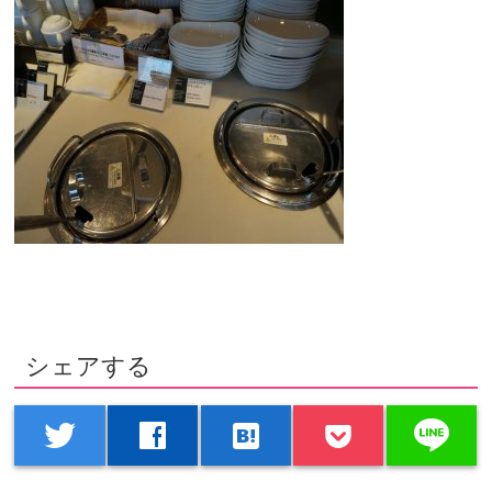
シェアする
line
twitter
facebook
hatenabookmark