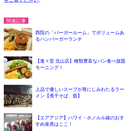
をご覧ください
。
関連記事
西院の「バーガールーム」でボリュームあ
るハンバーガーランチ
【進々堂 北山店】種類豊富なパン食べ放題
モーニング！
上品で優しいスープが胃にしみわたるラー
メン【煮干そば 藍】
【エアアジア】ハワイ・ホノルル線のおす
すめ座席はここ！