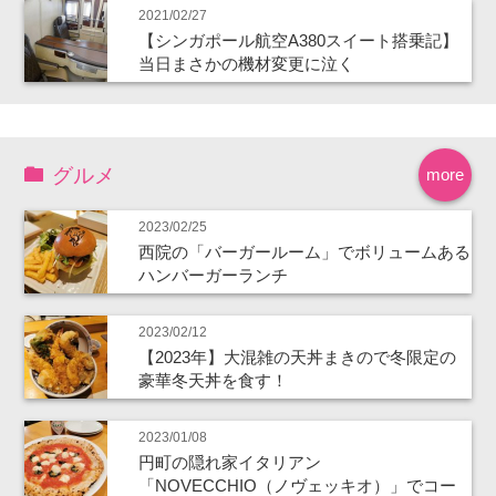
2021/02/27
【シンガポール航空A380スイート搭乗記】
当日まさかの機材変更に泣く
グルメ
more
2023/02/25
西院の「バーガールーム」でボリュームある
ハンバーガーランチ
2023/02/12
【2023年】大混雑の天丼まきので冬限定の
豪華冬天丼を食す！
2023/01/08
円町の隠れ家イタリアン
「NOVECCHIO（ノヴェッキオ）」でコー