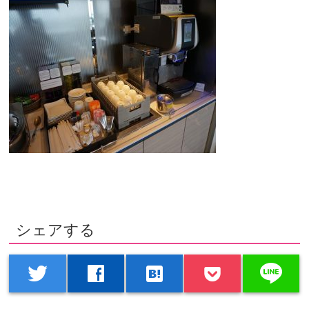
シェアする
line
twitter
facebook
hatenabookmark