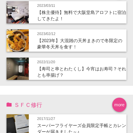
2023/03/11
【株主優待】無料で大阪堂島アロフトに宿泊
してきたよ！
2023/02/12
【2023年】大混雑の天丼まきので冬限定の
豪華冬天丼を食す！
2022/11/20
【寿司と串とわたくし】今宵はお寿司？それ
とも串揚げ？
ＳＦＣ修行
more
2017/11/27
スーパーフライヤーズ会員限定手帳とカレン
ダーが届きました～♪