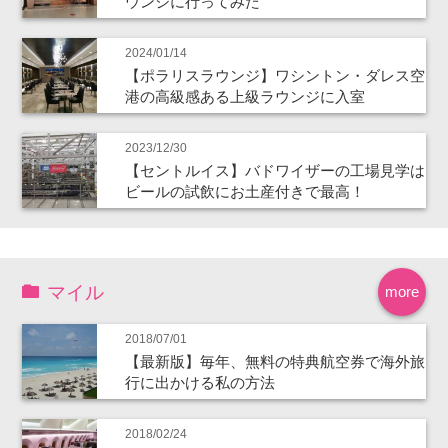
ウンジに行ってみた
2024/01/14
【ポラリスラウンジ】ワシントン・ダレス空
港の高級感ある上級ラウンジに入室
2023/12/30
【セントルイス】バドワイザーの工場見学は
ビールの試飲にお土産付きで最高！
マイル
more
2018/07/01
【最新版】毎年、無料の特典航空券で海外旅
行に出かける私の方法
2018/02/24