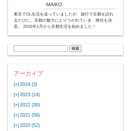
MAIKO
東京でOL生活を送っていましたが、旅行で京都を訪れ
るたびに、京都の魅力にとりつかれていき、移住を決
意。 2016年1月から京都生活を始めました！
検
索:
アーカイブ
[+]
2024 (3)
[+]
1月 (3)
[+]
2023 (14)
ANAビジネスクラスでワシントンDCから羽田
[+]
12月 (3)
空港へ！
[+]
2022 (30)
【セントルイス】バドワイザーの工場見学はビ
[+]
11月 (3)
[+]
【ワシントンDC】ANA指定のトルコ航空ラウ
12月 (1)
ールの試飲にお土産付きで最高！
[+]
2021 (58)
ンジに行ってみた
【マリオット パルス アット メイフラワー宿泊
【モクシー京都二条】オシャレでリーズナブル
[+]
10月 (1)
[+]
11月 (4)
[+]
【MLB観戦】セントルイスで大谷翔平vsヌート
12月 (4)
記】ワシントンDCの中心で快適ステイ♪
な人気ホテルに宿泊♪
[+]
2020 (52)
【ポラリスラウンジ】ワシントン・ダレス空港
「ツーリズムEXPOジャパン2023大阪」に行っ
バーの対決に大興奮！
【シェラトングランドホテル広島】デラックス
スパを楽しむリーベルホテルユニバーサルスタ
[+]
3月 (1)
[+]
10月 (3)
[+]
の高級感ある上級ラウンジに入室
【ウドバーハジーセンター】実物のコンコルド
11月 (4)
[+]
てきたよ！
12月 (5)
ツインルームに宿泊♪