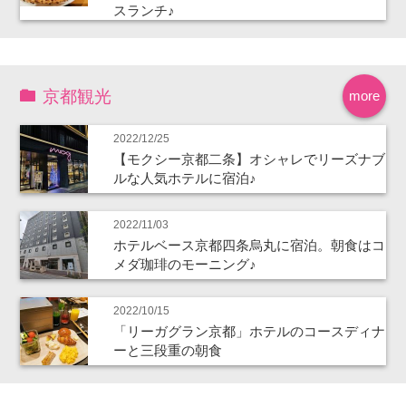
スランチ♪
京都観光
more
2022/12/25
【モクシー京都二条】オシャレでリーズナブ
ルな人気ホテルに宿泊♪
2022/11/03
ホテルベース京都四条烏丸に宿泊。朝食はコ
メダ珈琲のモーニング♪
2022/10/15
「リーガグラン京都」ホテルのコースディナ
ーと三段重の朝食