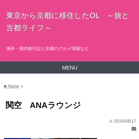
東京から京都に移住したOL ～旅と
古都ライフ～
海外・国内旅行記と京都のグルメ情報など
MENU
Home
»
home
関空 ANAラウンジ
2018/08/17
time
folder