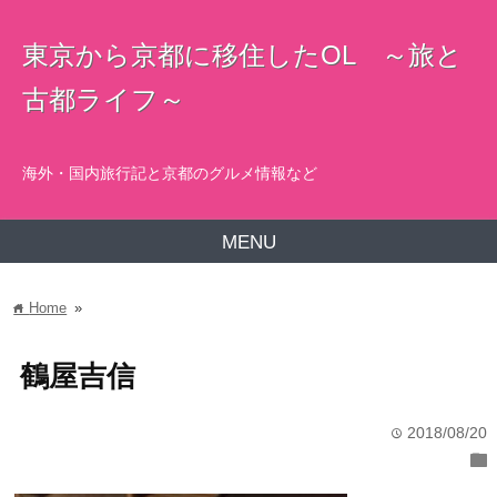
東京から京都に移住したOL ～旅と
古都ライフ～
海外・国内旅行記と京都のグルメ情報など
MENU
Home
»
home
鶴屋吉信
2018/08/20
time
folder