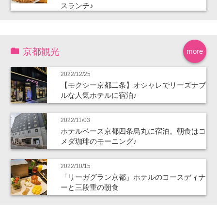
スランチ♪
京都観光
more
2022/12/25
【モクシー京都二条】オシャレでリーズナブ
ルな人気ホテルに宿泊♪
2022/11/03
ホテルベース京都四条烏丸に宿泊。朝食はコ
メダ珈琲のモーニング♪
2022/10/15
「リーガグラン京都」ホテルのコースディナ
ーと三段重の朝食