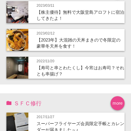
2023/03/11
【株主優待】無料で大阪堂島アロフトに宿泊
してきたよ！
2023/02/12
【2023年】大混雑の天丼まきので冬限定の
豪華冬天丼を食す！
2022/11/20
【寿司と串とわたくし】今宵はお寿司？それ
とも串揚げ？
ＳＦＣ修行
more
2017/11/27
スーパーフライヤーズ会員限定手帳とカレン
ダーが届きました～♪