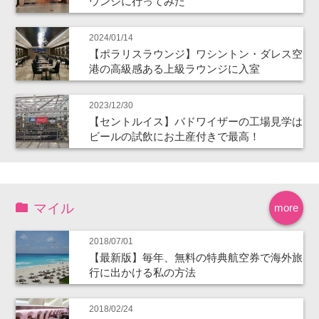
ウンジに行ってみた
2024/01/14
【ポラリスラウンジ】ワシントン・ダレス空
港の高級感ある上級ラウンジに入室
2023/12/30
【セントルイス】バドワイザーの工場見学は
ビールの試飲にお土産付きで最高！
マイル
more
2018/07/01
【最新版】毎年、無料の特典航空券で海外旅
行に出かける私の方法
2018/02/24