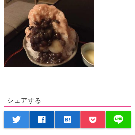
シェアする
line
twitter
facebook
hatenabookmark