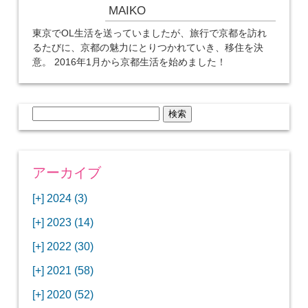
MAIKO
東京でOL生活を送っていましたが、旅行で京都を訪れ
るたびに、京都の魅力にとりつかれていき、移住を決
意。 2016年1月から京都生活を始めました！
検
索:
アーカイブ
[+]
2024 (3)
[+]
1月 (3)
[+]
2023 (14)
ANAビジネスクラスでワシントンDCから羽田
[+]
12月 (3)
空港へ！
[+]
2022 (30)
【セントルイス】バドワイザーの工場見学はビ
[+]
11月 (3)
[+]
【ワシントンDC】ANA指定のトルコ航空ラウ
12月 (1)
ールの試飲にお土産付きで最高！
[+]
2021 (58)
ンジに行ってみた
【マリオット パルス アット メイフラワー宿泊
【モクシー京都二条】オシャレでリーズナブル
[+]
10月 (1)
[+]
11月 (4)
[+]
【MLB観戦】セントルイスで大谷翔平vsヌート
12月 (4)
記】ワシントンDCの中心で快適ステイ♪
な人気ホテルに宿泊♪
[+]
2020 (52)
【ポラリスラウンジ】ワシントン・ダレス空港
「ツーリズムEXPOジャパン2023大阪」に行っ
バーの対決に大興奮！
【シェラトングランドホテル広島】デラックス
スパを楽しむリーベルホテルユニバーサルスタ
[+]
3月 (1)
[+]
10月 (3)
[+]
の高級感ある上級ラウンジに入室
【ウドバーハジーセンター】実物のコンコルド
11月 (4)
[+]
てきたよ！
12月 (5)
ツインルームに宿泊♪