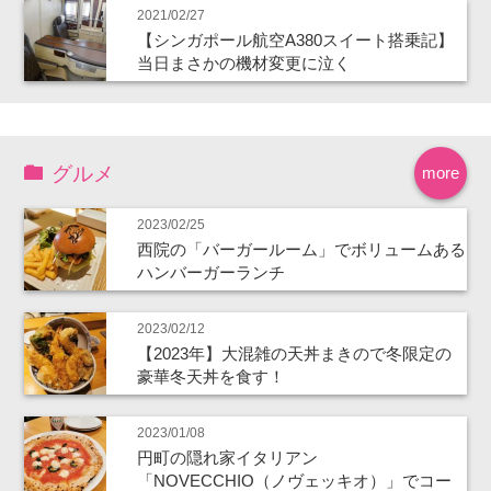
2021/02/27
【シンガポール航空A380スイート搭乗記】
当日まさかの機材変更に泣く
グルメ
more
2023/02/25
西院の「バーガールーム」でボリュームある
ハンバーガーランチ
2023/02/12
【2023年】大混雑の天丼まきので冬限定の
豪華冬天丼を食す！
2023/01/08
円町の隠れ家イタリアン
「NOVECCHIO（ノヴェッキオ）」でコー