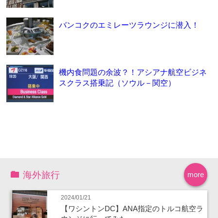
バンコクのエミレーツラウンジに潜入！
機内食問題の余波？！アシアナ航空ビジネ
スクラス搭乗記（ソウル－関空）
海外旅行
more
2024/01/21
【ワシントンDC】ANA指定のトルコ航空ラ