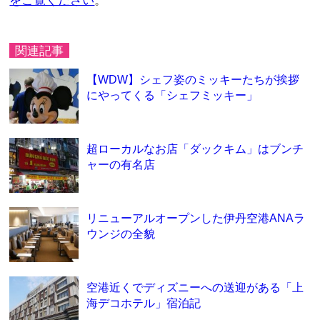
をご覧ください
。
関連記事
【WDW】シェフ姿のミッキーたちが挨拶
にやってくる「シェフミッキー」
超ローカルなお店「ダックキム」はブンチ
ャーの有名店
リニューアルオープンした伊丹空港ANAラ
ウンジの全貌
空港近くでディズニーへの送迎がある「上
海デコホテル」宿泊記