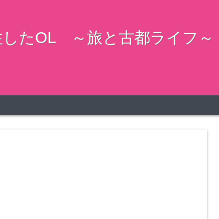
したOL ～旅と古都ライフ～