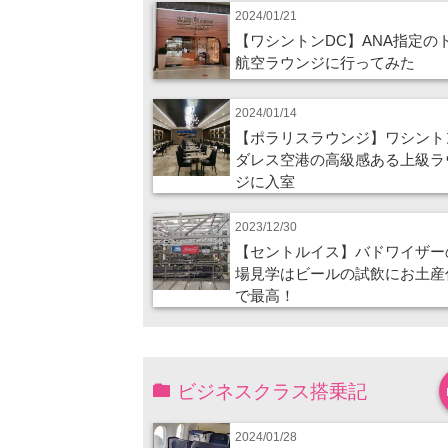
2024/01/21
【ワシントンDC】ANA指定の
航空ラウンジに行ってみた
2024/01/14
【ポラリスラウンジ】ワシント
ダレス空港の高級感ある上級ラ
ジに入室
2023/12/30
【セントルイス】バドワイザー
場見学はビールの試飲にお土産
で最高！
ビジネスクラス搭乗記
2024/01/28