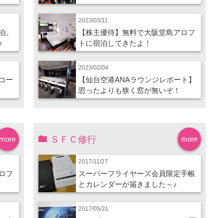
2023/03/11
泊。
【株主優待】無料で大阪堂島アロフ
♪
トに宿泊してきたよ！
2023/02/04
コー
【仙台空港ANAラウンジレポート】
思ったよりも狭く窓が無いぞ！
ＳＦＣ修行
more
more
2017/11/27
ロフ
スーパーフライヤーズ会員限定手帳
とカレンダーが届きました～♪
2017/05/21