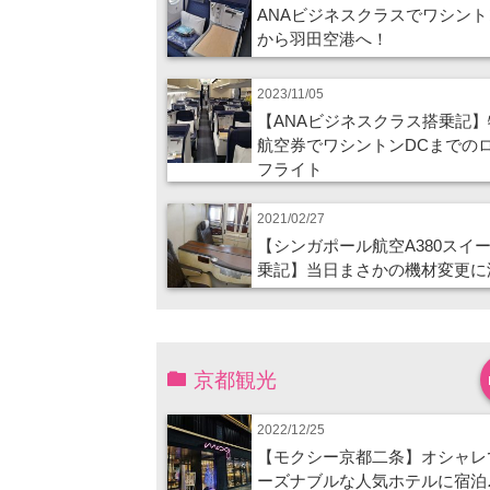
ANAビジネスクラスでワシント
から羽田空港へ！
2023/11/05
【ANAビジネスクラス搭乗記】
航空券でワシントンDCまでの
フライト
2021/02/27
【シンガポール航空A380スイ
乗記】当日まさかの機材変更に
京都観光
2022/12/25
【モクシー京都二条】オシャレ
ーズナブルな人気ホテルに宿泊