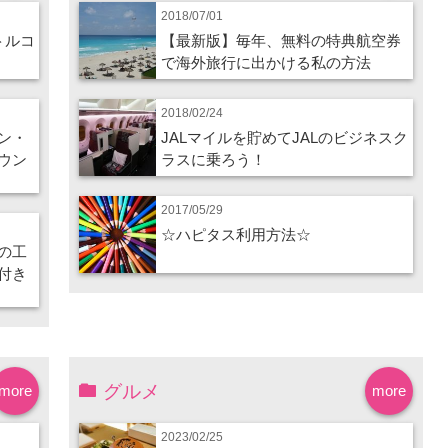
2018/07/01
トルコ
【最新版】毎年、無料の特典航空券
で海外旅行に出かける私の方法
2018/02/24
ン・
JALマイルを貯めてJALのビジネスク
ウン
ラスに乗ろう！
2017/05/29
☆ハピタス利用方法☆
の工
付き
グルメ
more
more
2023/02/25