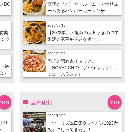
ンDC
西院の「バーガールーム」でボリュ
ームあるハンバーガーランチ
2023/02/12
特典
【2023年】大混雑の天丼まきので冬
ロング
限定の豪華冬天丼を食す！
2023/01/08
円町の隠れ家イタリアン
ート搭
「NOVECCHIO（ノヴェッキオ）」
泣く
でコースランチ♪
国内旅行
more
more
2023/10/29
でリ
「ツーリズムEXPOジャパン2023大
♪
阪」に行ってきたよ！