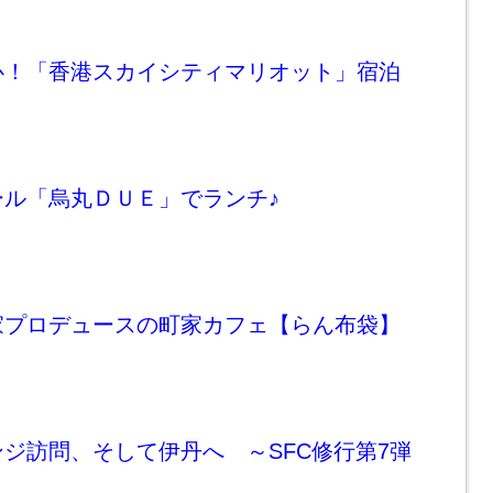
心！「香港スカイシティマリオット」宿泊
ール「烏丸ＤＵＥ」でランチ♪
家プロデュースの町家カフェ【らん布袋】
ジ訪問、そして伊丹へ ～SFC修行第7弾