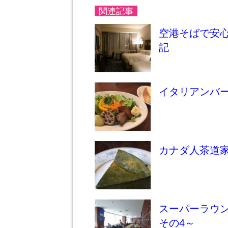
関連記事
空港そばで安
記
イタリアンバ
カナダ人茶道
スーパーラウン
その4～