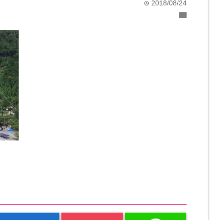
2018/08/24
time
folder