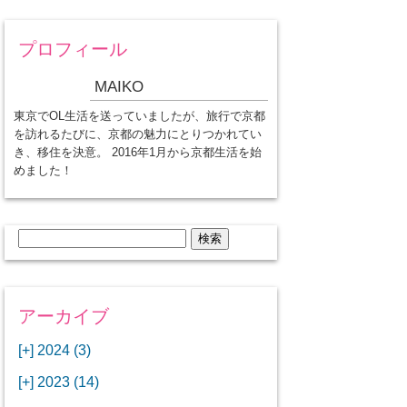
プロフィール
MAIKO
東京でOL生活を送っていましたが、旅行で京都
を訪れるたびに、京都の魅力にとりつかれてい
き、移住を決意。 2016年1月から京都生活を始
めました！
検
索:
アーカイブ
[+]
2024 (3)
[+]
1月 (3)
[+]
2023 (14)
ANAビジネスクラスでワシントン
[+]
12月 (3)
DCから羽田空港へ！