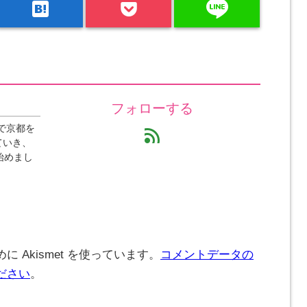
line
hatenabookmark
フォローする
で京都を
feed
ていき、
始めまし
 Akismet を使っています。
コメントデータの
ださい
。