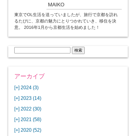
MAIKO
東京でOL生活を送っていましたが、旅行で京都を訪れ
るたびに、京都の魅力にとりつかれていき、移住を決
意。 2016年1月から京都生活を始めました！
検
索:
アーカイブ
[+]
2024 (3)
[+]
1月 (3)
[+]
2023 (14)
ANAビジネスクラスでワシントンDCから羽田
[+]
12月 (3)
空港へ！
[+]
2022 (30)
【セントルイス】バドワイザーの工場見学はビ
[+]
11月 (3)
[+]
【ワシントンDC】ANA指定のトルコ航空ラウ
12月 (1)
ールの試飲にお土産付きで最高！
[+]
2021 (58)
ンジに行ってみた
【マリオット パルス アット メイフラワー宿泊
【モクシー京都二条】オシャレでリーズナブル
[+]
10月 (1)
[+]
11月 (4)
[+]
【MLB観戦】セントルイスで大谷翔平vsヌート
12月 (4)
記】ワシントンDCの中心で快適ステイ♪
な人気ホテルに宿泊♪
[+]
2020 (52)
【ポラリスラウンジ】ワシントン・ダレス空港
「ツーリズムEXPOジャパン2023大阪」に行っ
バーの対決に大興奮！
【シェラトングランドホテル広島】デラックス
スパを楽しむリーベルホテルユニバーサルスタ
[+]
3月 (1)
[+]
10月 (3)
[+]
の高級感ある上級ラウンジに入室
【ウドバーハジーセンター】実物のコンコルド
11月 (4)
[+]
てきたよ！
12月 (5)
ツインルームに宿泊♪