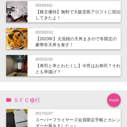
2023/03/11
【株主優待】無料で大阪堂島アロフトに宿泊
してきたよ！
2023/02/12
【2023年】大混雑の天丼まきので冬限定の
豪華冬天丼を食す！
2022/11/20
【寿司と串とわたくし】今宵はお寿司？それ
とも串揚げ？
ＳＦＣ修行
more
2017/11/27
スーパーフライヤーズ会員限定手帳とカレン
ダーが届きました～♪