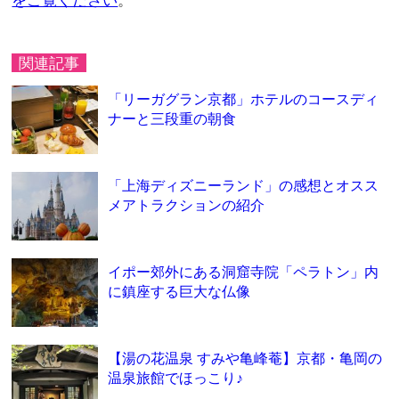
をご覧ください
。
関連記事
「リーガグラン京都」ホテルのコースディ
ナーと三段重の朝食
「上海ディズニーランド」の感想とオスス
メアトラクションの紹介
イポー郊外にある洞窟寺院「ペラトン」内
に鎮座する巨大な仏像
【湯の花温泉 すみや亀峰菴】京都・亀岡の
温泉旅館でほっこり♪