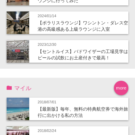
ウンジに行ってみた
2024/01/14
【ポラリスラウンジ】ワシントン・ダレス空
港の高級感ある上級ラウンジに入室
2023/12/30
【セントルイス】バドワイザーの工場見学は
ビールの試飲にお土産付きで最高！
マイル
more
2018/07/01
【最新版】毎年、無料の特典航空券で海外旅
行に出かける私の方法
2018/02/24