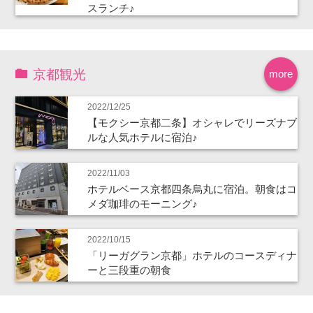
スランチ♪
京都観光
more
2022/12/25
【モクシー京都二条】オシャレでリーズナブ
ルな人気ホテルに宿泊♪
2022/11/03
ホテルベース京都四条烏丸に宿泊。朝食はコ
メダ珈琲のモーニング♪
2022/10/15
「リーガグラン京都」ホテルのコースディナ
ーと三段重の朝食