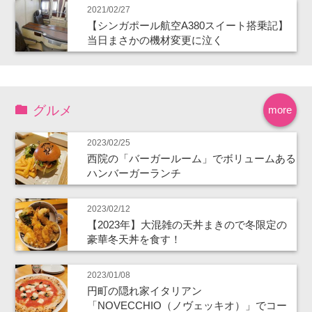
2021/02/27
【シンガポール航空A380スイート搭乗記】
当日まさかの機材変更に泣く
グルメ
more
2023/02/25
西院の「バーガールーム」でボリュームある
ハンバーガーランチ
2023/02/12
【2023年】大混雑の天丼まきので冬限定の
豪華冬天丼を食す！
2023/01/08
円町の隠れ家イタリアン
「NOVECCHIO（ノヴェッキオ）」でコー