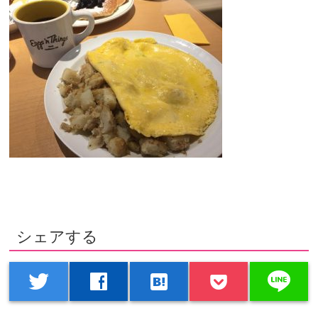
シェアする
line
twitter
facebook
hatenabookmark