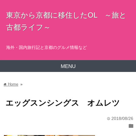
東京から京都に移住したOL ～旅と
古都ライフ～
海外・国内旅行記と京都のグルメ情報など
MENU
Home
»
home
エッグスンシングス オムレツ
2018/08/26
time
folder