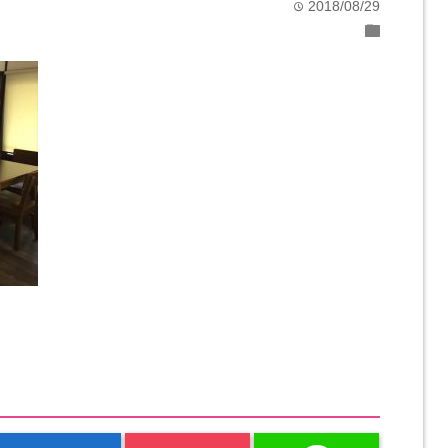
2018/08/29
time
folder