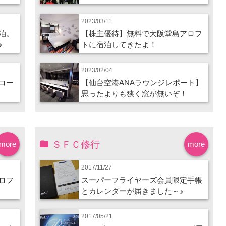
2023/03/11
泊。
【株主優待】無料で大阪堂島アロフ
♪
トに宿泊してきたよ！
2023/02/04
コー
【仙台空港ANAラウンジレポート】
思ったよりも狭く窓が無いぞ！
ＳＦＣ修行
more
more
2017/11/27
ロフ
スーパーフライヤーズ会員限定手帳
とカレンダーが届きました～♪
2017/05/21