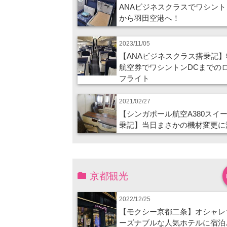
ANAビジネスクラスでワシント
から羽田空港へ！
2023/11/05
【ANAビジネスクラス搭乗記】
航空券でワシントンDCまでの
フライト
2021/02/27
【シンガポール航空A380スイ
乗記】当日まさかの機材変更に
京都観光
2022/12/25
【モクシー京都二条】オシャレ
ーズナブルな人気ホテルに宿泊