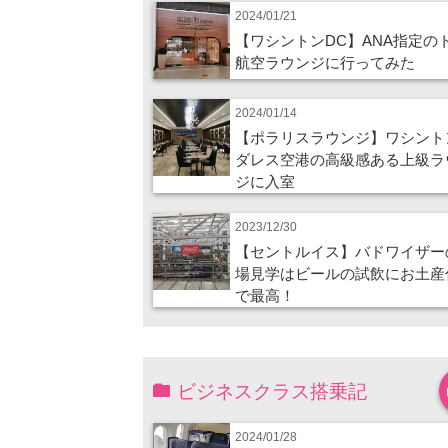
2024/01/21
【ワシントンDC】ANA指定の
航空ラウンジに行ってみた
2024/01/14
【ポラリスラウンジ】ワシント
ダレス空港の高級感ある上級ラ
ジに入室
2023/12/30
【セントルイス】バドワイザー
場見学はビールの試飲にお土産
で最高！
ビジネスクラス搭乗記
2024/01/28