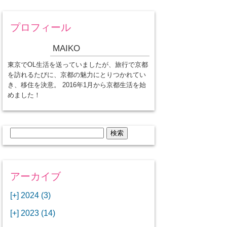
プロフィール
MAIKO
東京でOL生活を送っていましたが、旅行で京都
を訪れるたびに、京都の魅力にとりつかれてい
き、移住を決意。 2016年1月から京都生活を始
めました！
検
索:
アーカイブ
[+]
2024 (3)
[+]
1月 (3)
[+]
2023 (14)
ANAビジネスクラスでワシントン
[+]
12月 (3)
DCから羽田空港へ！