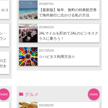
2018/07/01
トルコ
【最新版】毎年、無料の特典航空券
で海外旅行に出かける私の方法
2018/02/24
ン・
JALマイルを貯めてJALのビジネスク
ウン
ラスに乗ろう！
2017/05/29
☆ハピタス利用方法☆
の工
付き
グルメ
more
more
2023/02/25