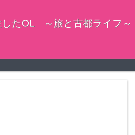
したOL ～旅と古都ライフ～