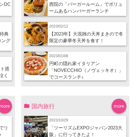
ンDC
西院の「バーガールーム」でボリュ
ームあるハンバーガーランチ
2023/02/12
特典
【2023年】大混雑の天丼まきので冬
ロング
限定の豪華冬天丼を食す！
2023/01/08
円町の隠れ家イタリアン
ート搭
「NOVECCHIO（ノヴェッキオ）」
泣く
でコースランチ♪
国内旅行
more
more
2023/10/29
でリ
「ツーリズムEXPOジャパン2023大
♪
阪」に行ってきたよ！