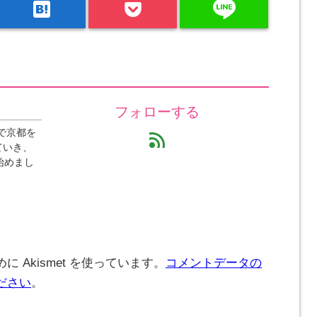
line
hatenabookmark
フォローする
で京都を
feed
ていき、
始めまし
 Akismet を使っています。
コメントデータの
ださい
。