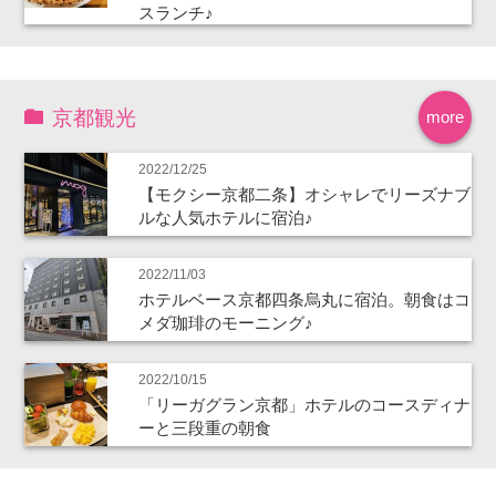
スランチ♪
京都観光
more
2022/12/25
【モクシー京都二条】オシャレでリーズナブ
ルな人気ホテルに宿泊♪
2022/11/03
ホテルベース京都四条烏丸に宿泊。朝食はコ
メダ珈琲のモーニング♪
2022/10/15
「リーガグラン京都」ホテルのコースディナ
ーと三段重の朝食