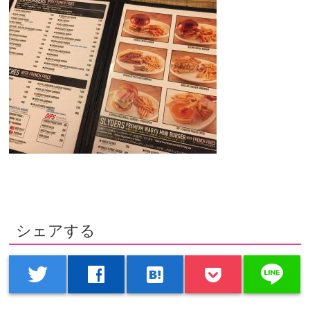
シェアする
line
twitter
facebook
hatenabookmark