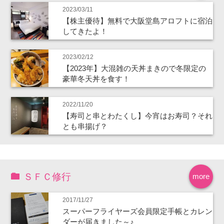
2023/03/11
【株主優待】無料で大阪堂島アロフトに宿泊
してきたよ！
2023/02/12
【2023年】大混雑の天丼まきので冬限定の
豪華冬天丼を食す！
2022/11/20
【寿司と串とわたくし】今宵はお寿司？それ
とも串揚げ？
ＳＦＣ修行
more
2017/11/27
スーパーフライヤーズ会員限定手帳とカレン
ダーが届きました～♪