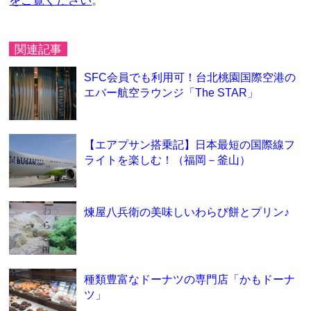
をご覧ください
。
関連記事
SFC会員でも利用可！台北桃園国際空港の
エバー航空ラウンジ「The STAR」
【エアプサン搭乗記】日本最短の国際線フ
ライトを楽しむ！（福岡－釜山）
煉屋八兵衛の美味しいわらび餅とプリン♪
種類豊富なドーナツの専門店「かもドーナ
ツ」