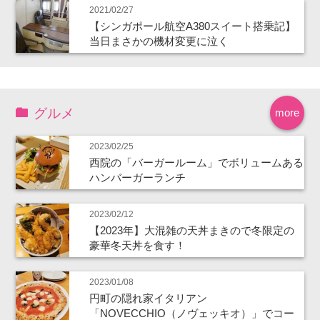
2021/02/27
【シンガポール航空A380スイート搭乗記】
当日まさかの機材変更に泣く
グルメ
more
2023/02/25
西院の「バーガールーム」でボリュームある
ハンバーガーランチ
2023/02/12
【2023年】大混雑の天丼まきので冬限定の
豪華冬天丼を食す！
2023/01/08
円町の隠れ家イタリアン
「NOVECCHIO（ノヴェッキオ）」でコー