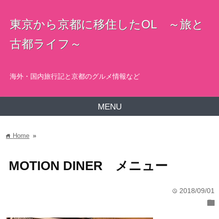
東京から京都に移住したOL ～旅と
古都ライフ～
海外・国内旅行記と京都のグルメ情報など
MENU
Home
»
home
MOTION DINER メニュー
2018/09/01
time
folder