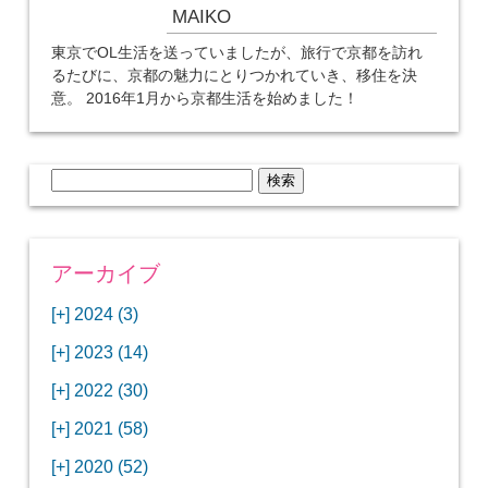
MAIKO
東京でOL生活を送っていましたが、旅行で京都を訪れ
るたびに、京都の魅力にとりつかれていき、移住を決
意。 2016年1月から京都生活を始めました！
検
索:
アーカイブ
[+]
2024 (3)
[+]
1月 (3)
[+]
2023 (14)
ANAビジネスクラスでワシントンDCから羽田
[+]
12月 (3)
空港へ！
[+]
2022 (30)
【セントルイス】バドワイザーの工場見学はビ
[+]
11月 (3)
[+]
【ワシントンDC】ANA指定のトルコ航空ラウ
12月 (1)
ールの試飲にお土産付きで最高！
[+]
2021 (58)
ンジに行ってみた
【マリオット パルス アット メイフラワー宿泊
【モクシー京都二条】オシャレでリーズナブル
[+]
10月 (1)
[+]
11月 (4)
[+]
【MLB観戦】セントルイスで大谷翔平vsヌート
12月 (4)
記】ワシントンDCの中心で快適ステイ♪
な人気ホテルに宿泊♪
[+]
2020 (52)
【ポラリスラウンジ】ワシントン・ダレス空港
「ツーリズムEXPOジャパン2023大阪」に行っ
バーの対決に大興奮！
【シェラトングランドホテル広島】デラックス
スパを楽しむリーベルホテルユニバーサルスタ
[+]
3月 (1)
[+]
10月 (3)
[+]
の高級感ある上級ラウンジに入室
【ウドバーハジーセンター】実物のコンコルド
11月 (4)
[+]
てきたよ！
12月 (5)
ツインルームに宿泊♪