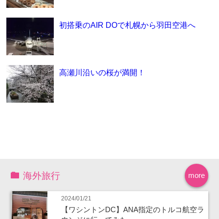
初搭乗のAIR DOで札幌から羽田空港へ
高瀬川沿いの桜が満開！
海外旅行
more
2024/01/21
【ワシントンDC】ANA指定のトルコ航空ラ