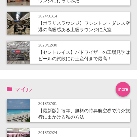
ウンジに行ってみた
2024/01/14
【ポラリスラウンジ】ワシントン・ダレス空
港の高級感ある上級ラウンジに入室
2023/12/30
【セントルイス】バドワイザーの工場見学は
ビールの試飲にお土産付きで最高！
マイル
more
2018/07/01
【最新版】毎年、無料の特典航空券で海外旅
行に出かける私の方法
2018/02/24