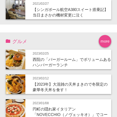
2021/02/27
【シンガポール航空A380スイート搭乗記】
当日まさかの機材変更に泣く
グルメ
more
2023/02/25
西院の「バーガールーム」でボリュームある
ハンバーガーランチ
2023/02/12
【2023年】大混雑の天丼まきので冬限定の
豪華冬天丼を食す！
2023/01/08
円町の隠れ家イタリアン
「NOVECCHIO（ノヴェッキオ）」でコー