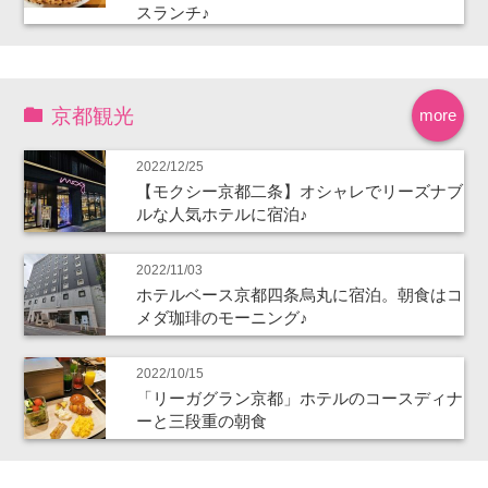
スランチ♪
京都観光
more
2022/12/25
【モクシー京都二条】オシャレでリーズナブ
ルな人気ホテルに宿泊♪
2022/11/03
ホテルベース京都四条烏丸に宿泊。朝食はコ
メダ珈琲のモーニング♪
2022/10/15
「リーガグラン京都」ホテルのコースディナ
ーと三段重の朝食