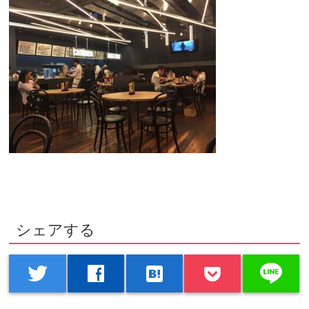
シェアする
line
twitter
facebook
hatenabookmark