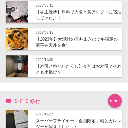
2023/03/11
【株主優待】無料で大阪堂島アロフトに宿泊
してきたよ！
2023/02/12
【2023年】大混雑の天丼まきので冬限定の
豪華冬天丼を食す！
2022/11/20
【寿司と串とわたくし】今宵はお寿司？それ
とも串揚げ？
ＳＦＣ修行
more
2017/11/27
スーパーフライヤーズ会員限定手帳とカレン
ダーが届きました～♪