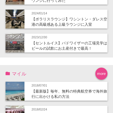
ウンジに行ってみた
2024/01/14
【ポラリスラウンジ】ワシントン・ダレス空
港の高級感ある上級ラウンジに入室
2023/12/30
【セントルイス】バドワイザーの工場見学は
ビールの試飲にお土産付きで最高！
マイル
more
2018/07/01
【最新版】毎年、無料の特典航空券で海外旅
行に出かける私の方法
2018/02/24