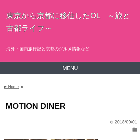
東京から京都に移住したOL ～旅と
古都ライフ～
海外・国内旅行記と京都のグルメ情報など
MENU
Home
»
home
MOTION DINER
2018/09/01
time
folder