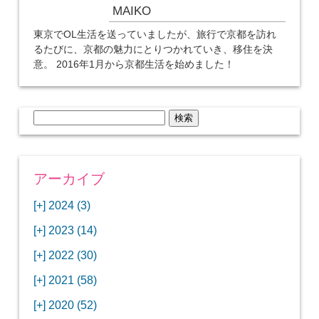
MAIKO
東京でOL生活を送っていましたが、旅行で京都を訪れ
るたびに、京都の魅力にとりつかれていき、移住を決
意。 2016年1月から京都生活を始めました！
検
索:
アーカイブ
[+]
2024 (3)
[+]
1月 (3)
[+]
2023 (14)
ANAビジネスクラスでワシントンDCから羽田
[+]
12月 (3)
空港へ！
[+]
2022 (30)
【セントルイス】バドワイザーの工場見学はビ
[+]
11月 (3)
[+]
【ワシントンDC】ANA指定のトルコ航空ラウ
12月 (1)
ールの試飲にお土産付きで最高！
[+]
2021 (58)
ンジに行ってみた
【マリオット パルス アット メイフラワー宿泊
【モクシー京都二条】オシャレでリーズナブル
[+]
10月 (1)
[+]
11月 (4)
[+]
【MLB観戦】セントルイスで大谷翔平vsヌート
12月 (4)
記】ワシントンDCの中心で快適ステイ♪
な人気ホテルに宿泊♪
[+]
2020 (52)
【ポラリスラウンジ】ワシントン・ダレス空港
「ツーリズムEXPOジャパン2023大阪」に行っ
バーの対決に大興奮！
【シェラトングランドホテル広島】デラックス
スパを楽しむリーベルホテルユニバーサルスタ
[+]
3月 (1)
[+]
10月 (3)
[+]
の高級感ある上級ラウンジに入室
【ウドバーハジーセンター】実物のコンコルド
11月 (4)
[+]
てきたよ！
12月 (5)
ツインルームに宿泊♪