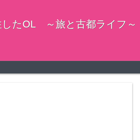
したOL ～旅と古都ライフ～