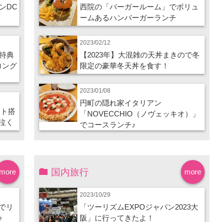
ンDC
西院の「バーガールーム」でボリュ
ームあるハンバーガーランチ
2023/02/12
特典
【2023年】大混雑の天丼まきので冬
ロング
限定の豪華冬天丼を食す！
2023/01/08
円町の隠れ家イタリアン
ート搭
「NOVECCHIO（ノヴェッキオ）」
泣く
でコースランチ♪
国内旅行
more
more
2023/10/29
でリ
「ツーリズムEXPOジャパン2023大
♪
阪」に行ってきたよ！