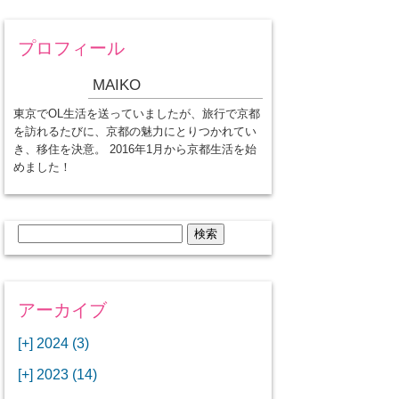
プロフィール
MAIKO
東京でOL生活を送っていましたが、旅行で京都
を訪れるたびに、京都の魅力にとりつかれてい
き、移住を決意。 2016年1月から京都生活を始
めました！
検
索:
アーカイブ
[+]
2024 (3)
[+]
1月 (3)
[+]
2023 (14)
ANAビジネスクラスでワシントン
[+]
12月 (3)
DCから羽田空港へ！