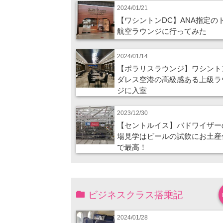
2024/01/21
【ワシントンDC】ANA指定の
航空ラウンジに行ってみた
2024/01/14
【ポラリスラウンジ】ワシント
ダレス空港の高級感ある上級ラ
ジに入室
2023/12/30
【セントルイス】バドワイザー
場見学はビールの試飲にお土産
で最高！
ビジネスクラス搭乗記
2024/01/28