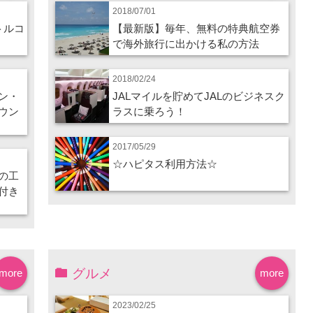
2018/07/01
トルコ
【最新版】毎年、無料の特典航空券
で海外旅行に出かける私の方法
2018/02/24
ン・
JALマイルを貯めてJALのビジネスク
ウン
ラスに乗ろう！
2017/05/29
☆ハピタス利用方法☆
の工
付き
グルメ
more
more
2023/02/25