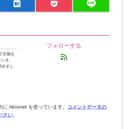
line
hatenabookmark
フォローする
で京都を
feed
ていき、
始めまし
 Akismet を使っています。
コメントデータの
ださい
。