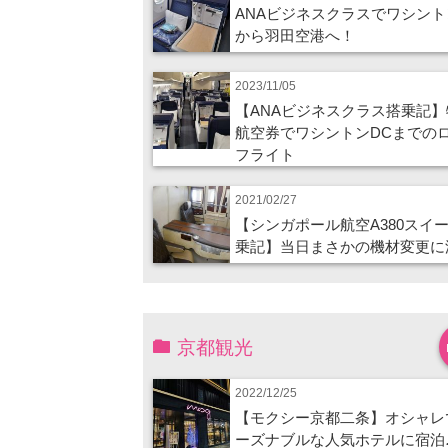
ANAビジネスクラスでワシント
から羽田空港へ！
2023/11/05
【ANAビジネスクラス搭乗記】
航空券でワシントンDCまでの
フライト
2021/02/27
【シンガポール航空A380スイ
乗記】当日まさかの機材変更に
京都観光
2022/12/25
【モクシー京都二条】オシャレ
ーズナブルな人気ホテルに宿泊