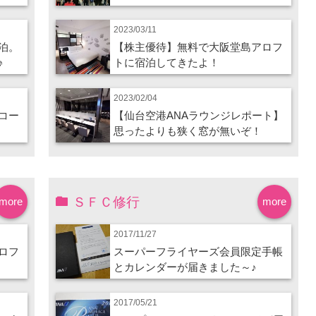
2023/03/11
泊。
【株主優待】無料で大阪堂島アロフ
♪
トに宿泊してきたよ！
2023/02/04
コー
【仙台空港ANAラウンジレポート】
思ったよりも狭く窓が無いぞ！
ＳＦＣ修行
more
more
2017/11/27
ロフ
スーパーフライヤーズ会員限定手帳
とカレンダーが届きました～♪
2017/05/21