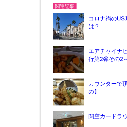
関連記事
コロナ禍のUS
は？
エアチャイナビ
行第2弾その2
カウンターで
の】
関空カードラ