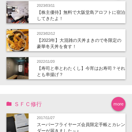
2023/03/11
【株主優待】無料で大阪堂島アロフトに宿泊
してきたよ！
2023/02/12
【2023年】大混雑の天丼まきので冬限定の
豪華冬天丼を食す！
2022/11/20
【寿司と串とわたくし】今宵はお寿司？それ
とも串揚げ？
ＳＦＣ修行
more
2017/11/27
スーパーフライヤーズ会員限定手帳とカレン
ダーが届きました～♪