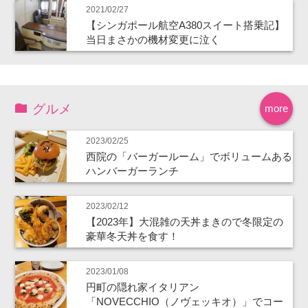
2021/02/27
【シンガポール航空A380スイート搭乗記】
当日まさかの機材変更に泣く
グルメ
more
2023/02/25
西院の「バーガールーム」でボリュームある
ハンバーガーランチ
2023/02/12
【2023年】大混雑の天丼まきので冬限定の
豪華冬天丼を食す！
2023/01/08
円町の隠れ家イタリアン
「NOVECCHIO（ノヴェッキオ）」でコー