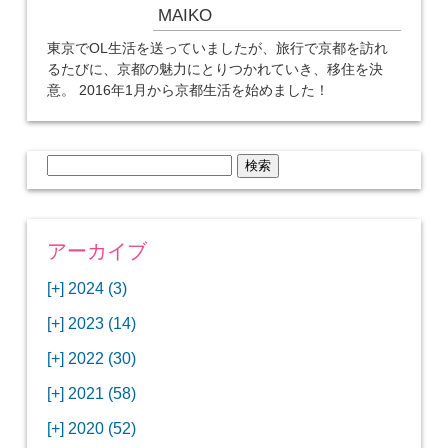
MAIKO
東京でOL生活を送っていましたが、旅行で京都を訪れ
るたびに、京都の魅力にとりつかれていき、移住を決
意。 2016年1月から京都生活を始めました！
検
索:
アーカイブ
[+]
2024 (3)
[+]
1月 (3)
[+]
2023 (14)
ANAビジネスクラスでワシントンDCから羽田
[+]
12月 (3)
空港へ！
[+]
2022 (30)
【セントルイス】バドワイザーの工場見学はビ
[+]
11月 (3)
[+]
【ワシントンDC】ANA指定のトルコ航空ラウ
12月 (1)
ールの試飲にお土産付きで最高！
[+]
2021 (58)
ンジに行ってみた
【マリオット パルス アット メイフラワー宿泊
【モクシー京都二条】オシャレでリーズナブル
[+]
10月 (1)
[+]
11月 (4)
[+]
【MLB観戦】セントルイスで大谷翔平vsヌート
12月 (4)
記】ワシントンDCの中心で快適ステイ♪
な人気ホテルに宿泊♪
[+]
2020 (52)
【ポラリスラウンジ】ワシントン・ダレス空港
「ツーリズムEXPOジャパン2023大阪」に行っ
バーの対決に大興奮！
【シェラトングランドホテル広島】デラックス
スパを楽しむリーベルホテルユニバーサルスタ
[+]
3月 (1)
[+]
10月 (3)
[+]
の高級感ある上級ラウンジに入室
【ウドバーハジーセンター】実物のコンコルド
11月 (4)
[+]
てきたよ！
12月 (5)
ツインルームに宿泊♪