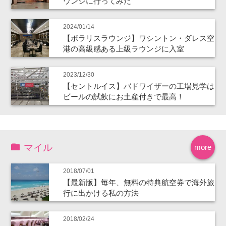
ウンジに行ってみた
2024/01/14
【ポラリスラウンジ】ワシントン・ダレス空
港の高級感ある上級ラウンジに入室
2023/12/30
【セントルイス】バドワイザーの工場見学は
ビールの試飲にお土産付きで最高！
マイル
more
2018/07/01
【最新版】毎年、無料の特典航空券で海外旅
行に出かける私の方法
2018/02/24