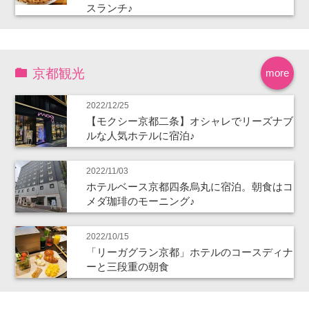
スランチ♪
京都観光
more
2022/12/25
【モクシー京都二条】オシャレでリーズナブ
ルな人気ホテルに宿泊♪
2022/11/03
ホテルベース京都四条烏丸に宿泊。朝食はコ
メダ珈琲のモーニング♪
2022/10/15
「リーガグラン京都」ホテルのコースディナ
ーと三段重の朝食