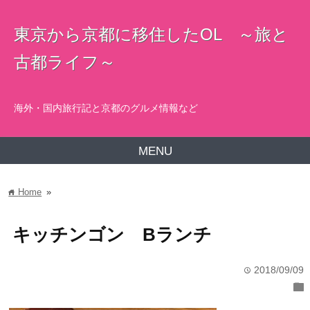
東京から京都に移住したOL ～旅と
古都ライフ～
海外・国内旅行記と京都のグルメ情報など
MENU
Home
»
home
キッチンゴン Bランチ
2018/09/09
time
folder