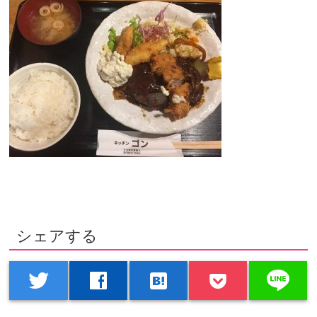
シェアする
line
twitter
facebook
hatenabookmark