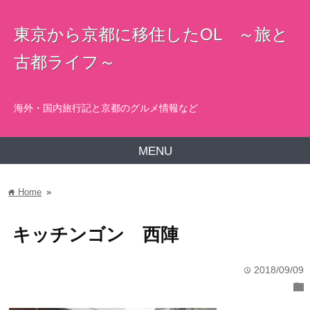
東京から京都に移住したOL ～旅と
古都ライフ～
海外・国内旅行記と京都のグルメ情報など
MENU
Home
»
home
キッチンゴン 西陣
2018/09/09
time
folder