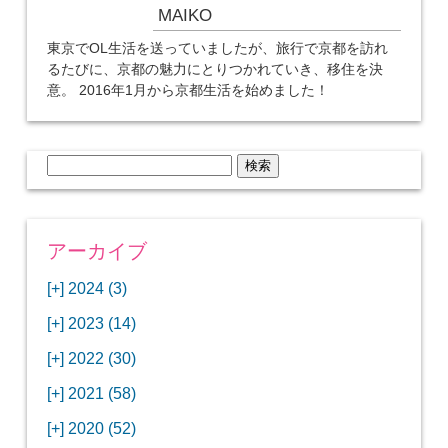
MAIKO
東京でOL生活を送っていましたが、旅行で京都を訪れ
るたびに、京都の魅力にとりつかれていき、移住を決
意。 2016年1月から京都生活を始めました！
検
索:
アーカイブ
[+]
2024 (3)
[+]
1月 (3)
[+]
2023 (14)
ANAビジネスクラスでワシントンDCから羽田
[+]
12月 (3)
空港へ！
[+]
2022 (30)
【セントルイス】バドワイザーの工場見学はビ
[+]
11月 (3)
[+]
【ワシントンDC】ANA指定のトルコ航空ラウ
12月 (1)
ールの試飲にお土産付きで最高！
[+]
2021 (58)
ンジに行ってみた
【マリオット パルス アット メイフラワー宿泊
【モクシー京都二条】オシャレでリーズナブル
[+]
10月 (1)
[+]
11月 (4)
[+]
【MLB観戦】セントルイスで大谷翔平vsヌート
12月 (4)
記】ワシントンDCの中心で快適ステイ♪
な人気ホテルに宿泊♪
[+]
2020 (52)
【ポラリスラウンジ】ワシントン・ダレス空港
「ツーリズムEXPOジャパン2023大阪」に行っ
バーの対決に大興奮！
【シェラトングランドホテル広島】デラックス
スパを楽しむリーベルホテルユニバーサルスタ
[+]
3月 (1)
[+]
10月 (3)
[+]
の高級感ある上級ラウンジに入室
【ウドバーハジーセンター】実物のコンコルド
11月 (4)
[+]
てきたよ！
12月 (5)
ツインルームに宿泊♪