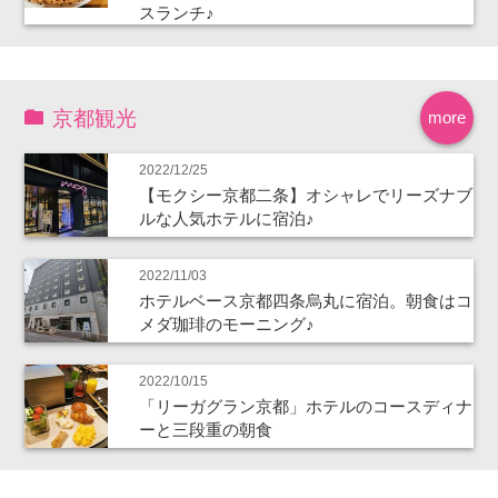
スランチ♪
京都観光
more
2022/12/25
【モクシー京都二条】オシャレでリーズナブ
ルな人気ホテルに宿泊♪
2022/11/03
ホテルベース京都四条烏丸に宿泊。朝食はコ
メダ珈琲のモーニング♪
2022/10/15
「リーガグラン京都」ホテルのコースディナ
ーと三段重の朝食