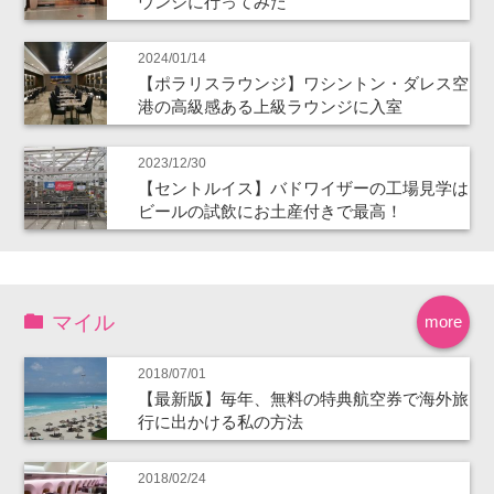
ウンジに行ってみた
2024/01/14
【ポラリスラウンジ】ワシントン・ダレス空
港の高級感ある上級ラウンジに入室
2023/12/30
【セントルイス】バドワイザーの工場見学は
ビールの試飲にお土産付きで最高！
マイル
more
2018/07/01
【最新版】毎年、無料の特典航空券で海外旅
行に出かける私の方法
2018/02/24