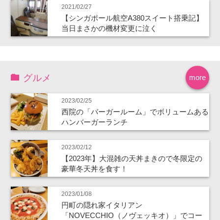
2021/02/27
【シンガポール航空A380スイート搭乗記】
当日まさかの機材変更に泣く
グルメ
more
2023/02/25
西院の「バーガールーム」でボリュームある
ハンバーガーランチ
2023/02/12
【2023年】大混雑の天丼まきので冬限定の
豪華冬天丼を食す！
2023/01/08
円町の隠れ家イタリアン
「NOVECCHIO（ノヴェッキオ）」でコー