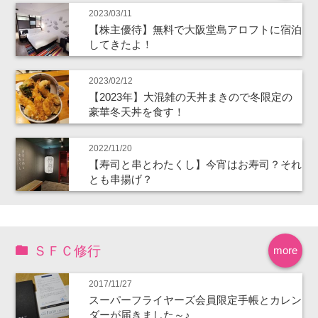
2023/03/11
【株主優待】無料で大阪堂島アロフトに宿泊
してきたよ！
2023/02/12
【2023年】大混雑の天丼まきので冬限定の
豪華冬天丼を食す！
2022/11/20
【寿司と串とわたくし】今宵はお寿司？それ
とも串揚げ？
ＳＦＣ修行
more
2017/11/27
スーパーフライヤーズ会員限定手帳とカレン
ダーが届きました～♪