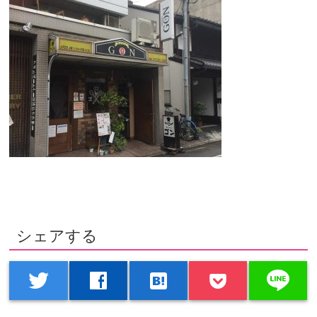
シェアする
line
twitter
facebook
hatenabookmark