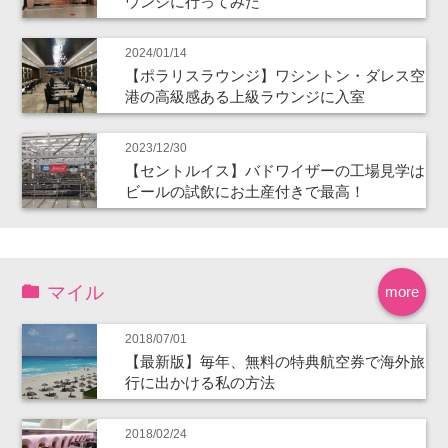
ウンジに行ってみた
2024/01/14
【ポラリスラウンジ】ワシントン・ダレス空
港の高級感ある上級ラウンジに入室
2023/12/30
【セントルイス】バドワイザーの工場見学は
ビールの試飲にお土産付きで最高！
マイル
more
2018/07/01
【最新版】毎年、無料の特典航空券で海外旅
行に出かける私の方法
2018/02/24