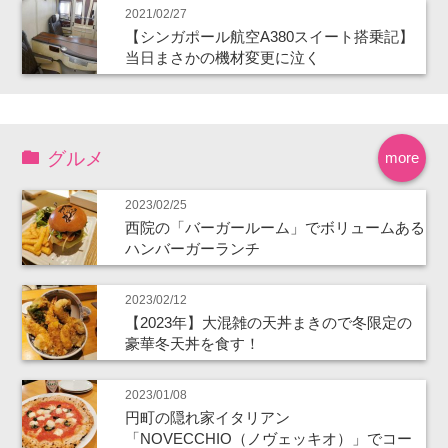
2021/02/27
【シンガポール航空A380スイート搭乗記】
当日まさかの機材変更に泣く
グルメ
more
2023/02/25
西院の「バーガールーム」でボリュームある
ハンバーガーランチ
2023/02/12
【2023年】大混雑の天丼まきので冬限定の
豪華冬天丼を食す！
2023/01/08
円町の隠れ家イタリアン
「NOVECCHIO（ノヴェッキオ）」でコー