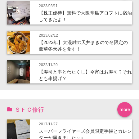
2023/03/11
【株主優待】無料で大阪堂島アロフトに宿泊
してきたよ！
2023/02/12
【2023年】大混雑の天丼まきので冬限定の
豪華冬天丼を食す！
2022/11/20
【寿司と串とわたくし】今宵はお寿司？それ
とも串揚げ？
ＳＦＣ修行
more
2017/11/27
スーパーフライヤーズ会員限定手帳とカレン
ダーが届きました～♪