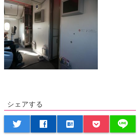
シェアする
line
twitter
facebook
hatenabookmark