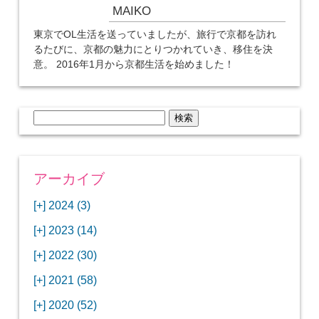
MAIKO
東京でOL生活を送っていましたが、旅行で京都を訪れ
るたびに、京都の魅力にとりつかれていき、移住を決
意。 2016年1月から京都生活を始めました！
検
索:
アーカイブ
[+]
2024 (3)
[+]
1月 (3)
[+]
2023 (14)
ANAビジネスクラスでワシントンDCから羽田
[+]
12月 (3)
空港へ！
[+]
2022 (30)
【セントルイス】バドワイザーの工場見学はビ
[+]
11月 (3)
[+]
【ワシントンDC】ANA指定のトルコ航空ラウ
12月 (1)
ールの試飲にお土産付きで最高！
[+]
2021 (58)
ンジに行ってみた
【マリオット パルス アット メイフラワー宿泊
【モクシー京都二条】オシャレでリーズナブル
[+]
10月 (1)
[+]
11月 (4)
[+]
【MLB観戦】セントルイスで大谷翔平vsヌート
12月 (4)
記】ワシントンDCの中心で快適ステイ♪
な人気ホテルに宿泊♪
[+]
2020 (52)
【ポラリスラウンジ】ワシントン・ダレス空港
「ツーリズムEXPOジャパン2023大阪」に行っ
バーの対決に大興奮！
【シェラトングランドホテル広島】デラックス
スパを楽しむリーベルホテルユニバーサルスタ
[+]
3月 (1)
[+]
10月 (3)
[+]
の高級感ある上級ラウンジに入室
【ウドバーハジーセンター】実物のコンコルド
11月 (4)
[+]
てきたよ！
12月 (5)
ツインルームに宿泊♪