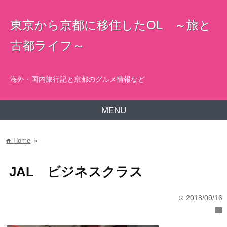
東京から京都に移住したOL ～旅と
古都ライフ～
海外・国内旅行記と京都のグルメ情報など
MENU
Home
»
home
JAL ビジネスクラス
2018/09/16
time
folder