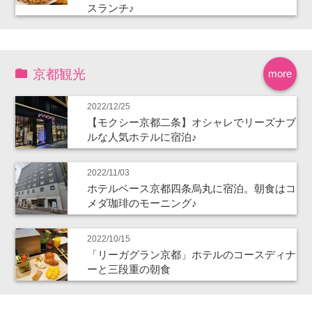
スランチ♪
京都観光
more
2022/12/25
【モクシー京都二条】オシャレでリーズナブ
ルな人気ホテルに宿泊♪
2022/11/03
ホテルベース京都四条烏丸に宿泊。朝食はコ
メダ珈琲のモーニング♪
2022/10/15
「リーガグラン京都」ホテルのコースディナ
ーと三段重の朝食