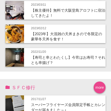
2023/03/11
【株主優待】無料で大阪堂島アロフトに宿泊
してきたよ！
2023/02/12
【2023年】大混雑の天丼まきので冬限定の
豪華冬天丼を食す！
2022/11/20
【寿司と串とわたくし】今宵はお寿司？それ
とも串揚げ？
ＳＦＣ修行
more
2017/11/27
スーパーフライヤーズ会員限定手帳とカレン
ダーが届きました～♪