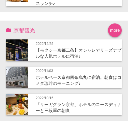
スランチ♪
京都観光
more
2022/12/25
【モクシー京都二条】オシャレでリーズナブ
ルな人気ホテルに宿泊♪
2022/11/03
ホテルベース京都四条烏丸に宿泊。朝食はコ
メダ珈琲のモーニング♪
2022/10/15
「リーガグラン京都」ホテルのコースディナ
ーと三段重の朝食