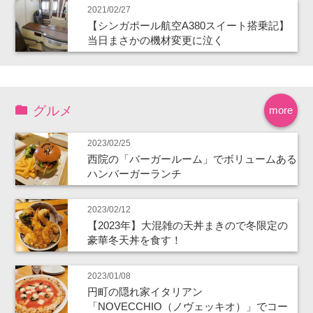
2021/02/27
【シンガポール航空A380スイート搭乗記】
当日まさかの機材変更に泣く
グルメ
more
2023/02/25
西院の「バーガールーム」でボリュームある
ハンバーガーランチ
2023/02/12
【2023年】大混雑の天丼まきので冬限定の
豪華冬天丼を食す！
2023/01/08
円町の隠れ家イタリアン
「NOVECCHIO（ノヴェッキオ）」でコー