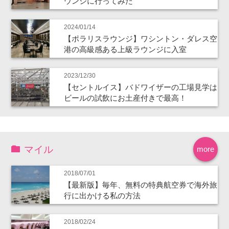
ウンジに行ってみた
2024/01/14
【ポラリスラウンジ】ワシントン・ダレス空
港の高級感ある上級ラウンジに入室
2023/12/30
【セントルイス】バドワイザーの工場見学は
ビールの試飲にお土産付きで最高！
マイル
more
2018/07/01
【最新版】毎年、無料の特典航空券で海外旅
行に出かける私の方法
2018/02/24