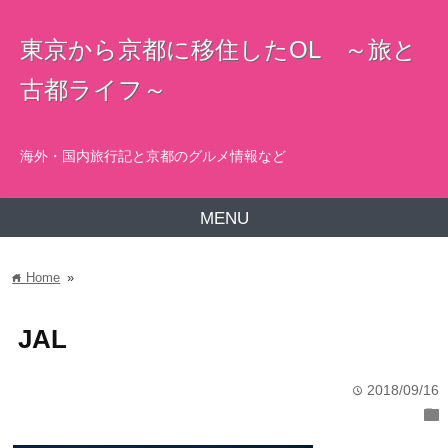
東京から京都に移住したOL ～旅と
古都ライフ～
海外・国内旅行記と京都のグルメ情報など
MENU
Home
»
home
JAL
2018/09/16
time
folder