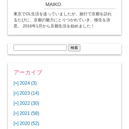
MAIKO
東京でOL生活を送っていましたが、旅行で京都を訪れ
るたびに、京都の魅力にとりつかれていき、移住を決
意。 2016年1月から京都生活を始めました！
検
索:
アーカイブ
[+]
2024 (3)
[+]
1月 (3)
[+]
2023 (14)
ANAビジネスクラスでワシントンDCから羽田
[+]
12月 (3)
空港へ！
[+]
2022 (30)
【セントルイス】バドワイザーの工場見学はビ
[+]
11月 (3)
[+]
【ワシントンDC】ANA指定のトルコ航空ラウ
12月 (1)
ールの試飲にお土産付きで最高！
[+]
2021 (58)
ンジに行ってみた
【マリオット パルス アット メイフラワー宿泊
【モクシー京都二条】オシャレでリーズナブル
[+]
10月 (1)
[+]
11月 (4)
[+]
【MLB観戦】セントルイスで大谷翔平vsヌート
12月 (4)
記】ワシントンDCの中心で快適ステイ♪
な人気ホテルに宿泊♪
[+]
2020 (52)
【ポラリスラウンジ】ワシントン・ダレス空港
「ツーリズムEXPOジャパン2023大阪」に行っ
バーの対決に大興奮！
【シェラトングランドホテル広島】デラックス
スパを楽しむリーベルホテルユニバーサルスタ
[+]
3月 (1)
[+]
10月 (3)
[+]
の高級感ある上級ラウンジに入室
【ウドバーハジーセンター】実物のコンコルド
11月 (4)
[+]
てきたよ！
12月 (5)
ツインルームに宿泊♪