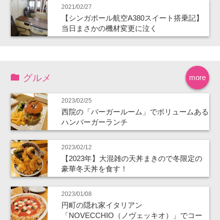
2021/02/27
【シンガポール航空A380スイート搭乗記】
当日まさかの機材変更に泣く
グルメ
more
2023/02/25
西院の「バーガールーム」でボリュームある
ハンバーガーランチ
2023/02/12
【2023年】大混雑の天丼まきので冬限定の
豪華冬天丼を食す！
2023/01/08
円町の隠れ家イタリアン
「NOVECCHIO（ノヴェッキオ）」でコー