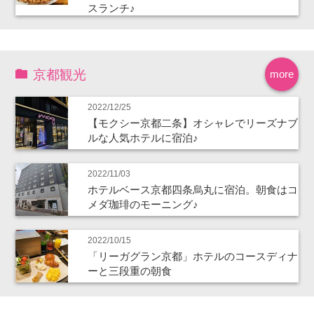
スランチ♪
京都観光
more
2022/12/25
【モクシー京都二条】オシャレでリーズナブ
ルな人気ホテルに宿泊♪
2022/11/03
ホテルベース京都四条烏丸に宿泊。朝食はコ
メダ珈琲のモーニング♪
2022/10/15
「リーガグラン京都」ホテルのコースディナ
ーと三段重の朝食