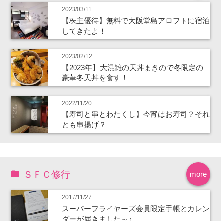
2023/03/11
【株主優待】無料で大阪堂島アロフトに宿泊
してきたよ！
2023/02/12
【2023年】大混雑の天丼まきので冬限定の
豪華冬天丼を食す！
2022/11/20
【寿司と串とわたくし】今宵はお寿司？それ
とも串揚げ？
ＳＦＣ修行
more
2017/11/27
スーパーフライヤーズ会員限定手帳とカレン
ダーが届きました～♪