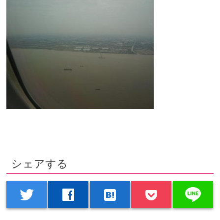
シェアする
line
twitter
facebook
hatenabookmark