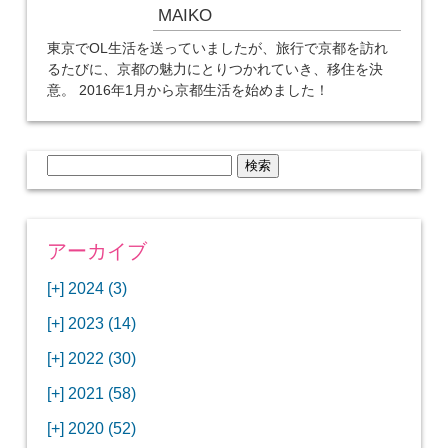
MAIKO
東京でOL生活を送っていましたが、旅行で京都を訪れ
るたびに、京都の魅力にとりつかれていき、移住を決
意。 2016年1月から京都生活を始めました！
検
索:
アーカイブ
[+]
2024 (3)
[+]
1月 (3)
[+]
2023 (14)
ANAビジネスクラスでワシントンDCから羽田
[+]
12月 (3)
空港へ！
[+]
2022 (30)
【セントルイス】バドワイザーの工場見学はビ
[+]
11月 (3)
[+]
【ワシントンDC】ANA指定のトルコ航空ラウ
12月 (1)
ールの試飲にお土産付きで最高！
[+]
2021 (58)
ンジに行ってみた
【マリオット パルス アット メイフラワー宿泊
【モクシー京都二条】オシャレでリーズナブル
[+]
10月 (1)
[+]
11月 (4)
[+]
【MLB観戦】セントルイスで大谷翔平vsヌート
12月 (4)
記】ワシントンDCの中心で快適ステイ♪
な人気ホテルに宿泊♪
[+]
2020 (52)
【ポラリスラウンジ】ワシントン・ダレス空港
「ツーリズムEXPOジャパン2023大阪」に行っ
バーの対決に大興奮！
【シェラトングランドホテル広島】デラックス
スパを楽しむリーベルホテルユニバーサルスタ
[+]
3月 (1)
[+]
10月 (3)
[+]
の高級感ある上級ラウンジに入室
【ウドバーハジーセンター】実物のコンコルド
11月 (4)
[+]
てきたよ！
12月 (5)
ツインルームに宿泊♪