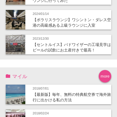
ウンジに行ってみた
2024/01/14
【ポラリスラウンジ】ワシントン・ダレス空
港の高級感ある上級ラウンジに入室
2023/12/30
【セントルイス】バドワイザーの工場見学は
ビールの試飲にお土産付きで最高！
マイル
more
2018/07/01
【最新版】毎年、無料の特典航空券で海外旅
行に出かける私の方法
2018/02/24