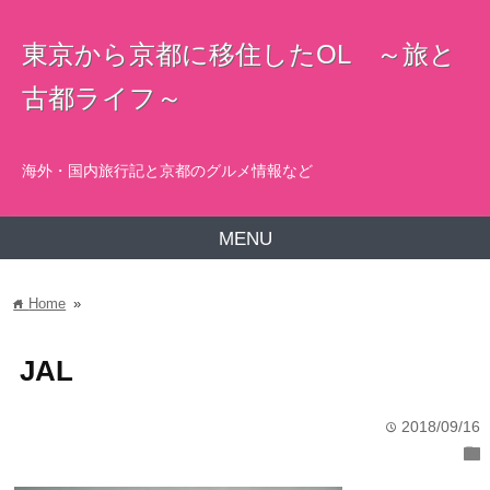
東京から京都に移住したOL ～旅と
古都ライフ～
海外・国内旅行記と京都のグルメ情報など
MENU
Home
»
home
JAL
2018/09/16
time
folder