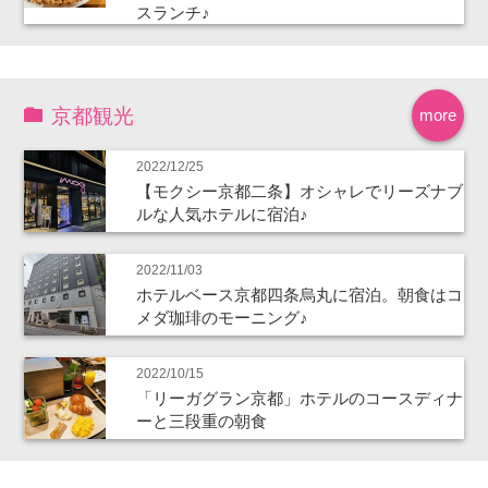
スランチ♪
京都観光
more
2022/12/25
【モクシー京都二条】オシャレでリーズナブ
ルな人気ホテルに宿泊♪
2022/11/03
ホテルベース京都四条烏丸に宿泊。朝食はコ
メダ珈琲のモーニング♪
2022/10/15
「リーガグラン京都」ホテルのコースディナ
ーと三段重の朝食