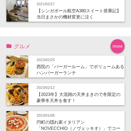
2021/02/27
【シンガポール航空A380スイート搭乗記】
当日まさかの機材変更に泣く
グルメ
more
2023/02/25
西院の「バーガールーム」でボリュームある
ハンバーガーランチ
2023/02/12
【2023年】大混雑の天丼まきので冬限定の
豪華冬天丼を食す！
2023/01/08
円町の隠れ家イタリアン
「NOVECCHIO（ノヴェッキオ）」でコー