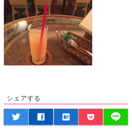
シェアする
line
twitter
facebook
hatenabookmark