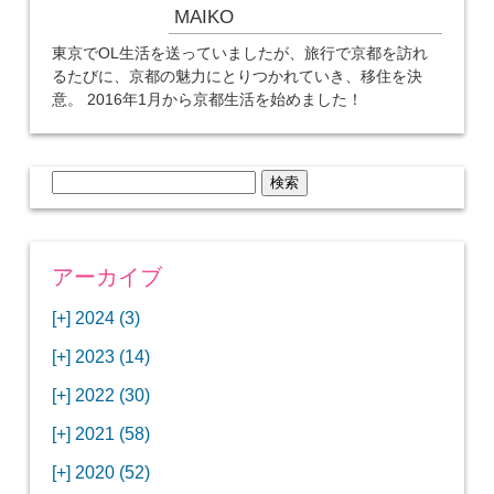
MAIKO
東京でOL生活を送っていましたが、旅行で京都を訪れ
るたびに、京都の魅力にとりつかれていき、移住を決
意。 2016年1月から京都生活を始めました！
検
索:
アーカイブ
[+]
2024 (3)
[+]
1月 (3)
[+]
2023 (14)
ANAビジネスクラスでワシントンDCから羽田
[+]
12月 (3)
空港へ！
[+]
2022 (30)
【セントルイス】バドワイザーの工場見学はビ
[+]
11月 (3)
[+]
【ワシントンDC】ANA指定のトルコ航空ラウ
12月 (1)
ールの試飲にお土産付きで最高！
[+]
2021 (58)
ンジに行ってみた
【マリオット パルス アット メイフラワー宿泊
【モクシー京都二条】オシャレでリーズナブル
[+]
10月 (1)
[+]
11月 (4)
[+]
【MLB観戦】セントルイスで大谷翔平vsヌート
12月 (4)
記】ワシントンDCの中心で快適ステイ♪
な人気ホテルに宿泊♪
[+]
2020 (52)
【ポラリスラウンジ】ワシントン・ダレス空港
「ツーリズムEXPOジャパン2023大阪」に行っ
バーの対決に大興奮！
【シェラトングランドホテル広島】デラックス
スパを楽しむリーベルホテルユニバーサルスタ
[+]
3月 (1)
[+]
10月 (3)
[+]
の高級感ある上級ラウンジに入室
【ウドバーハジーセンター】実物のコンコルド
11月 (4)
[+]
てきたよ！
12月 (5)
ツインルームに宿泊♪