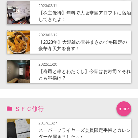
2023/03/11
【株主優待】無料で大阪堂島アロフトに宿泊
してきたよ！
2023/02/12
【2023年】大混雑の天丼まきので冬限定の
豪華冬天丼を食す！
2022/11/20
【寿司と串とわたくし】今宵はお寿司？それ
とも串揚げ？
ＳＦＣ修行
more
2017/11/27
スーパーフライヤーズ会員限定手帳とカレン
ダーが届きました～♪