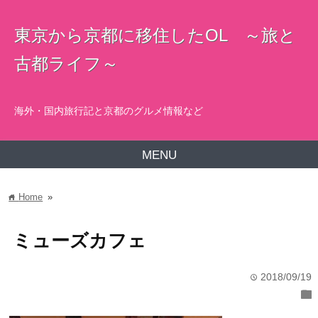
東京から京都に移住したOL ～旅と
古都ライフ～
海外・国内旅行記と京都のグルメ情報など
MENU
Home
»
home
ミューズカフェ
2018/09/19
time
folder