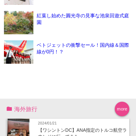
紅葉し始めた圓光寺の見事な池泉回遊式庭
園
ベトジェットの衝撃セール！国内線＆国際
線が0円！？
海外旅行
more
2024/01/21
【ワシントンDC】ANA指定のトルコ航空ラ