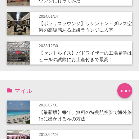
ウンジに行ってみた
2024/01/14
【ポラリスラウンジ】ワシントン・ダレス空
港の高級感ある上級ラウンジに入室
2023/12/30
【セントルイス】バドワイザーの工場見学は
ビールの試飲にお土産付きで最高！
マイル
more
2018/07/01
【最新版】毎年、無料の特典航空券で海外旅
行に出かける私の方法
2018/02/24