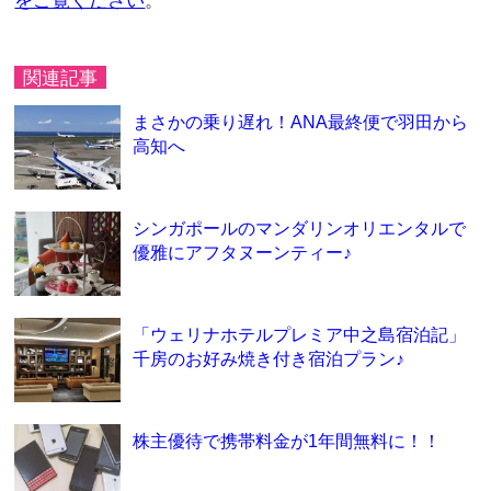
をご覧ください
。
関連記事
まさかの乗り遅れ！ANA最終便で羽田から
高知へ
シンガポールのマンダリンオリエンタルで
優雅にアフタヌーンティー♪
「ウェリナホテルプレミア中之島宿泊記」
千房のお好み焼き付き宿泊プラン♪
株主優待で携帯料金が1年間無料に！！