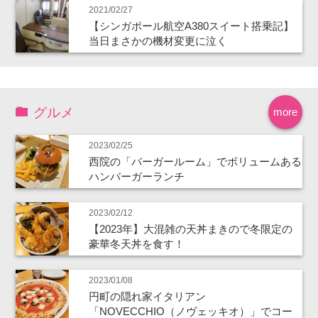
2021/02/27
【シンガポール航空A380スイート搭乗記】
当日まさかの機材変更に泣く
グルメ
more
2023/02/25
西院の「バーガールーム」でボリュームある
ハンバーガーランチ
2023/02/12
【2023年】大混雑の天丼まきので冬限定の
豪華冬天丼を食す！
2023/01/08
円町の隠れ家イタリアン
「NOVECCHIO（ノヴェッキオ）」でコー