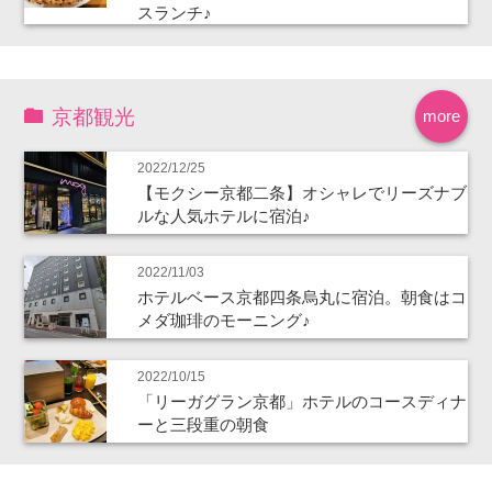
スランチ♪
京都観光
more
2022/12/25
【モクシー京都二条】オシャレでリーズナブ
ルな人気ホテルに宿泊♪
2022/11/03
ホテルベース京都四条烏丸に宿泊。朝食はコ
メダ珈琲のモーニング♪
2022/10/15
「リーガグラン京都」ホテルのコースディナ
ーと三段重の朝食