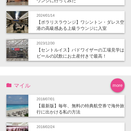
ウンジに行ってみた
2024/01/14
【ポラリスラウンジ】ワシントン・ダレス空
港の高級感ある上級ラウンジに入室
2023/12/30
【セントルイス】バドワイザーの工場見学は
ビールの試飲にお土産付きで最高！
マイル
more
2018/07/01
【最新版】毎年、無料の特典航空券で海外旅
行に出かける私の方法
2018/02/24