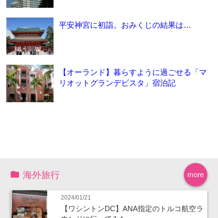
平安神宮に初詣。おみくじの結果は…
【オーランド】暮らすように過ごせる「マ
リオットグランデビスタ」宿泊記
海外旅行
more
2024/01/21
【ワシントンDC】ANA指定のトルコ航空ラ