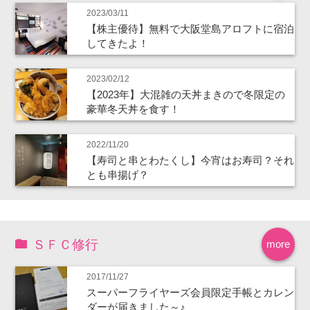
2023/03/11
【株主優待】無料で大阪堂島アロフトに宿泊
してきたよ！
2023/02/12
【2023年】大混雑の天丼まきので冬限定の
豪華冬天丼を食す！
2022/11/20
【寿司と串とわたくし】今宵はお寿司？それ
とも串揚げ？
ＳＦＣ修行
more
2017/11/27
スーパーフライヤーズ会員限定手帳とカレン
ダーが届きました～♪