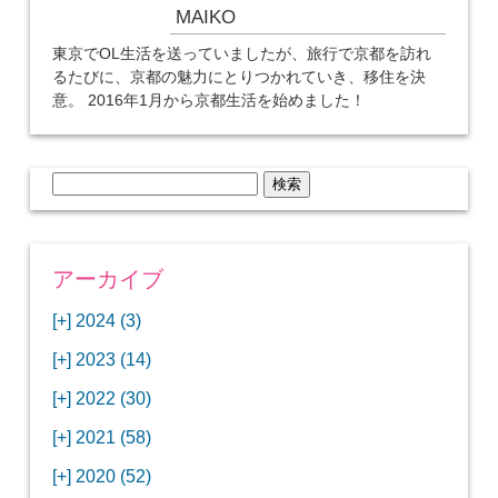
MAIKO
東京でOL生活を送っていましたが、旅行で京都を訪れ
るたびに、京都の魅力にとりつかれていき、移住を決
意。 2016年1月から京都生活を始めました！
検
索:
アーカイブ
[+]
2024 (3)
[+]
1月 (3)
[+]
2023 (14)
ANAビジネスクラスでワシントンDCから羽田
[+]
12月 (3)
空港へ！
[+]
2022 (30)
【セントルイス】バドワイザーの工場見学はビ
[+]
11月 (3)
[+]
【ワシントンDC】ANA指定のトルコ航空ラウ
12月 (1)
ールの試飲にお土産付きで最高！
[+]
2021 (58)
ンジに行ってみた
【マリオット パルス アット メイフラワー宿泊
【モクシー京都二条】オシャレでリーズナブル
[+]
10月 (1)
[+]
11月 (4)
[+]
【MLB観戦】セントルイスで大谷翔平vsヌート
12月 (4)
記】ワシントンDCの中心で快適ステイ♪
な人気ホテルに宿泊♪
[+]
2020 (52)
【ポラリスラウンジ】ワシントン・ダレス空港
「ツーリズムEXPOジャパン2023大阪」に行っ
バーの対決に大興奮！
【シェラトングランドホテル広島】デラックス
スパを楽しむリーベルホテルユニバーサルスタ
[+]
3月 (1)
[+]
10月 (3)
[+]
の高級感ある上級ラウンジに入室
【ウドバーハジーセンター】実物のコンコルド
11月 (4)
[+]
てきたよ！
12月 (5)
ツインルームに宿泊♪