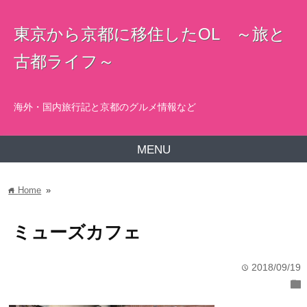
東京から京都に移住したOL ～旅と
古都ライフ～
海外・国内旅行記と京都のグルメ情報など
MENU
Home
»
home
ミューズカフェ
2018/09/19
time
folder