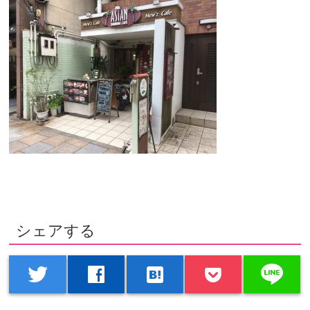
シェアする
line
twitter
facebook
hatenabookmark