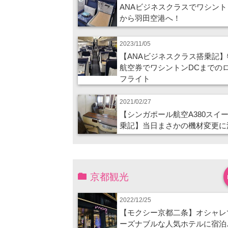
ANAビジネスクラスでワシント
から羽田空港へ！
2023/11/05
【ANAビジネスクラス搭乗記】
航空券でワシントンDCまでの
フライト
2021/02/27
【シンガポール航空A380スイ
乗記】当日まさかの機材変更に
京都観光
2022/12/25
【モクシー京都二条】オシャレ
ーズナブルな人気ホテルに宿泊