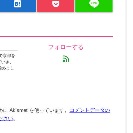
line
hatenabookmark
フォローする
で京都を
feed
ていき、
始めまし
 Akismet を使っています。
コメントデータの
ださい
。