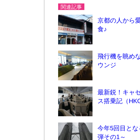
関連記事
京都の人から
食♪
飛行機を眺めな
ウンジ
最新鋭！キャセ
ス搭乗記（HKG
今年5回目とな
弾その1～