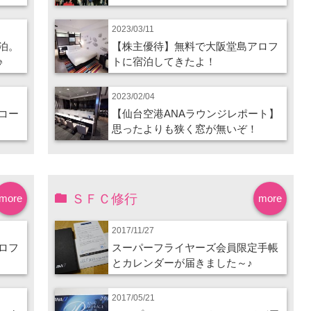
2023/03/11
泊。
【株主優待】無料で大阪堂島アロフ
♪
トに宿泊してきたよ！
2023/02/04
コー
【仙台空港ANAラウンジレポート】
思ったよりも狭く窓が無いぞ！
ＳＦＣ修行
more
more
2017/11/27
ロフ
スーパーフライヤーズ会員限定手帳
とカレンダーが届きました～♪
2017/05/21