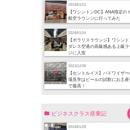
2024/01/21
【ワシントンDC】ANA指定の
航空ラウンジに行ってみた
2024/01/14
【ポラリスラウンジ】ワシント
ダレス空港の高級感ある上級ラ
ジに入室
2023/12/30
【セントルイス】バドワイザー
場見学はビールの試飲にお土産
で最高！
ビジネスクラス搭乗記
2024/01/28