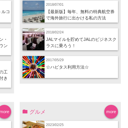
2018/07/01
トルコ
【最新版】毎年、無料の特典航空券
で海外旅行に出かける私の方法
2018/02/24
ン・
JALマイルを貯めてJALのビジネスク
ウン
ラスに乗ろう！
2017/05/29
☆ハピタス利用方法☆
の工
付き
グルメ
more
more
2023/02/25