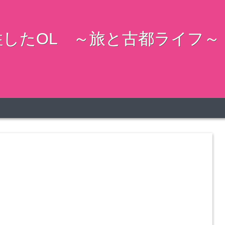
したOL ～旅と古都ライフ～