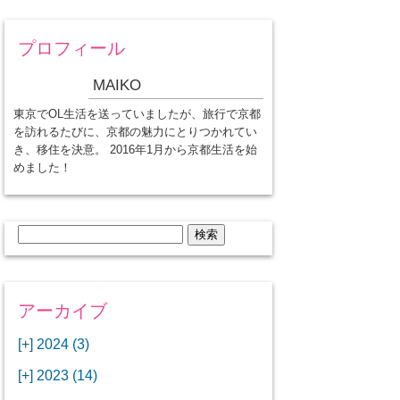
プロフィール
MAIKO
東京でOL生活を送っていましたが、旅行で京都
を訪れるたびに、京都の魅力にとりつかれてい
き、移住を決意。 2016年1月から京都生活を始
めました！
検
索:
アーカイブ
[+]
2024 (3)
[+]
1月 (3)
[+]
2023 (14)
ANAビジネスクラスでワシントン
[+]
12月 (3)
DCから羽田空港へ！