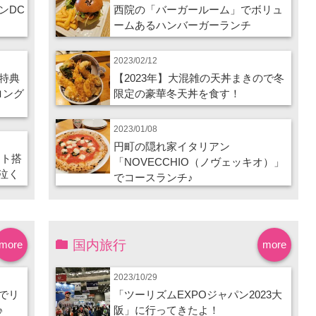
ンDC
西院の「バーガールーム」でボリュ
ームあるハンバーガーランチ
2023/02/12
特典
【2023年】大混雑の天丼まきので冬
ロング
限定の豪華冬天丼を食す！
2023/01/08
円町の隠れ家イタリアン
ート搭
「NOVECCHIO（ノヴェッキオ）」
泣く
でコースランチ♪
国内旅行
more
more
2023/10/29
でリ
「ツーリズムEXPOジャパン2023大
♪
阪」に行ってきたよ！