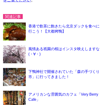
をご覧ください
。
関連記事
香港で飲茶に飽きたら北京ダックを食べに
行こう！【大都烤鴨】
風情ある祇園の桜はインスタ映えしますな
(・∀・)
下鴨神社で開催されていた「森の手づくり
市」に行ってきました！
アメリカンな雰囲気のカフェ「Very Berry
Cafe」