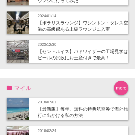
ウンジに行ってみた
2024/01/14
【ポラリスラウンジ】ワシントン・ダレス空
港の高級感ある上級ラウンジに入室
2023/12/30
【セントルイス】バドワイザーの工場見学は
ビールの試飲にお土産付きで最高！
マイル
more
2018/07/01
【最新版】毎年、無料の特典航空券で海外旅
行に出かける私の方法
2018/02/24