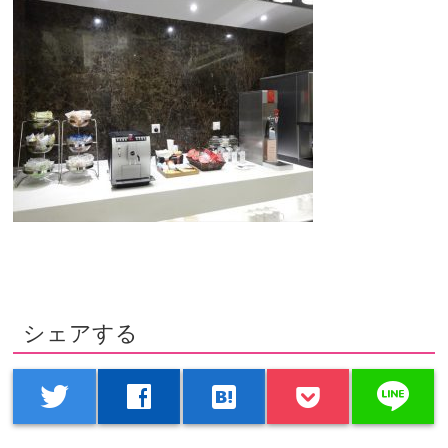
シェアする
line
twitter
facebook
hatenabookmark