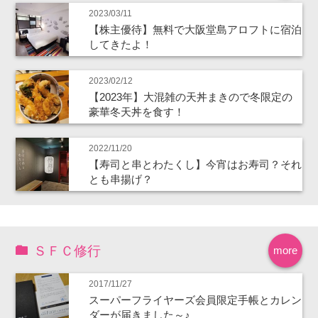
2023/03/11
【株主優待】無料で大阪堂島アロフトに宿泊
してきたよ！
2023/02/12
【2023年】大混雑の天丼まきので冬限定の
豪華冬天丼を食す！
2022/11/20
【寿司と串とわたくし】今宵はお寿司？それ
とも串揚げ？
ＳＦＣ修行
more
2017/11/27
スーパーフライヤーズ会員限定手帳とカレン
ダーが届きました～♪