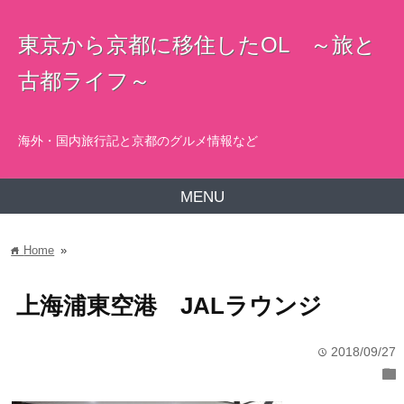
東京から京都に移住したOL ～旅と
古都ライフ～
海外・国内旅行記と京都のグルメ情報など
MENU
Home
»
home
上海浦東空港 JALラウンジ
2018/09/27
time
folder