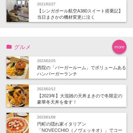
2021/02/27
【シンガポール航空A380スイート搭乗記】
当日まさかの機材変更に泣く
グルメ
more
2023/02/25
西院の「バーガールーム」でボリュームある
ハンバーガーランチ
2023/02/12
【2023年】大混雑の天丼まきので冬限定の
豪華冬天丼を食す！
2023/01/08
円町の隠れ家イタリアン
「NOVECCHIO（ノヴェッキオ）」でコー