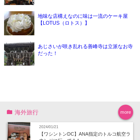
地味な店構えなのに味は一流のケーキ屋
【LOTUS（ロトス）】
あじさいが咲き乱れる善峰寺は立派なお寺
だった！
海外旅行
more
2024/01/21
【ワシントンDC】ANA指定のトルコ航空ラ