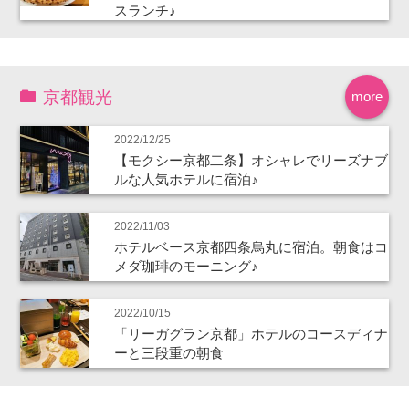
スランチ♪
京都観光
more
2022/12/25
【モクシー京都二条】オシャレでリーズナブ
ルな人気ホテルに宿泊♪
2022/11/03
ホテルベース京都四条烏丸に宿泊。朝食はコ
メダ珈琲のモーニング♪
2022/10/15
「リーガグラン京都」ホテルのコースディナ
ーと三段重の朝食