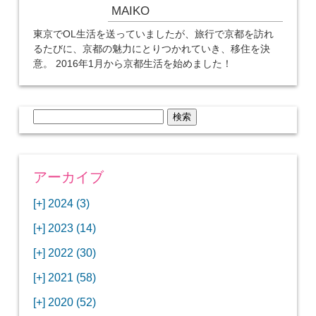
MAIKO
東京でOL生活を送っていましたが、旅行で京都を訪れ
るたびに、京都の魅力にとりつかれていき、移住を決
意。 2016年1月から京都生活を始めました！
検
索:
アーカイブ
[+]
2024 (3)
[+]
1月 (3)
[+]
2023 (14)
ANAビジネスクラスでワシントンDCから羽田
[+]
12月 (3)
空港へ！
[+]
2022 (30)
【セントルイス】バドワイザーの工場見学はビ
[+]
11月 (3)
[+]
【ワシントンDC】ANA指定のトルコ航空ラウ
12月 (1)
ールの試飲にお土産付きで最高！
[+]
2021 (58)
ンジに行ってみた
【マリオット パルス アット メイフラワー宿泊
【モクシー京都二条】オシャレでリーズナブル
[+]
10月 (1)
[+]
11月 (4)
[+]
【MLB観戦】セントルイスで大谷翔平vsヌート
12月 (4)
記】ワシントンDCの中心で快適ステイ♪
な人気ホテルに宿泊♪
[+]
2020 (52)
【ポラリスラウンジ】ワシントン・ダレス空港
「ツーリズムEXPOジャパン2023大阪」に行っ
バーの対決に大興奮！
【シェラトングランドホテル広島】デラックス
スパを楽しむリーベルホテルユニバーサルスタ
[+]
3月 (1)
[+]
10月 (3)
[+]
の高級感ある上級ラウンジに入室
【ウドバーハジーセンター】実物のコンコルド
11月 (4)
[+]
てきたよ！
12月 (5)
ツインルームに宿泊♪