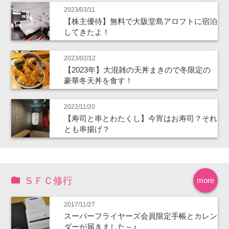
2023/03/11
【株主優待】無料で大阪堂島アロフトに宿泊
してきたよ！
2023/02/12
【2023年】大混雑の天丼まきので冬限定の
豪華冬天丼を食す！
2022/11/20
【寿司と串とわたくし】今宵はお寿司？それ
とも串揚げ？
ＳＦＣ修行
more
2017/11/27
スーパーフライヤーズ会員限定手帳とカレン
ダーが届きました～♪