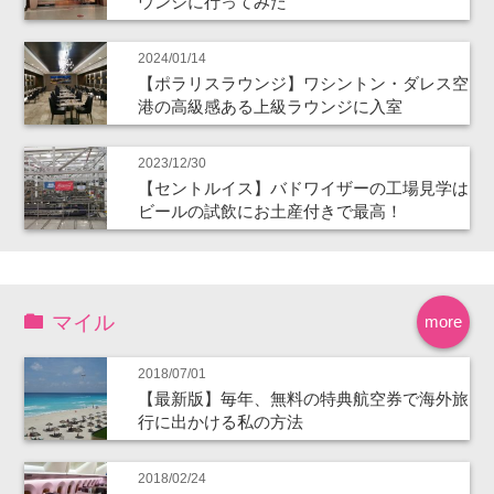
ウンジに行ってみた
2024/01/14
【ポラリスラウンジ】ワシントン・ダレス空
港の高級感ある上級ラウンジに入室
2023/12/30
【セントルイス】バドワイザーの工場見学は
ビールの試飲にお土産付きで最高！
マイル
more
2018/07/01
【最新版】毎年、無料の特典航空券で海外旅
行に出かける私の方法
2018/02/24