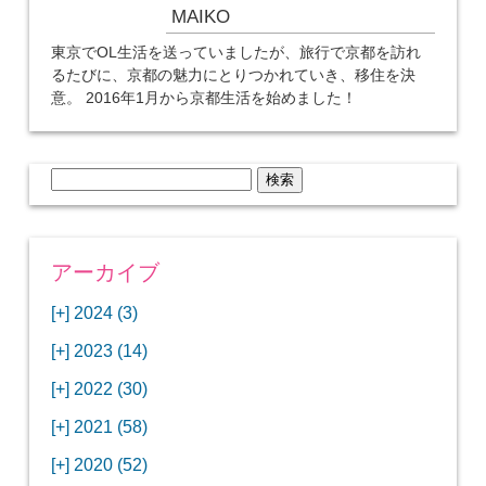
MAIKO
東京でOL生活を送っていましたが、旅行で京都を訪れ
るたびに、京都の魅力にとりつかれていき、移住を決
意。 2016年1月から京都生活を始めました！
検
索:
アーカイブ
[+]
2024 (3)
[+]
1月 (3)
[+]
2023 (14)
ANAビジネスクラスでワシントンDCから羽田
[+]
12月 (3)
空港へ！
[+]
2022 (30)
【セントルイス】バドワイザーの工場見学はビ
[+]
11月 (3)
[+]
【ワシントンDC】ANA指定のトルコ航空ラウ
12月 (1)
ールの試飲にお土産付きで最高！
[+]
2021 (58)
ンジに行ってみた
【マリオット パルス アット メイフラワー宿泊
【モクシー京都二条】オシャレでリーズナブル
[+]
10月 (1)
[+]
11月 (4)
[+]
【MLB観戦】セントルイスで大谷翔平vsヌート
12月 (4)
記】ワシントンDCの中心で快適ステイ♪
な人気ホテルに宿泊♪
[+]
2020 (52)
【ポラリスラウンジ】ワシントン・ダレス空港
「ツーリズムEXPOジャパン2023大阪」に行っ
バーの対決に大興奮！
【シェラトングランドホテル広島】デラックス
スパを楽しむリーベルホテルユニバーサルスタ
[+]
3月 (1)
[+]
10月 (3)
[+]
の高級感ある上級ラウンジに入室
【ウドバーハジーセンター】実物のコンコルド
11月 (4)
[+]
てきたよ！
12月 (5)
ツインルームに宿泊♪