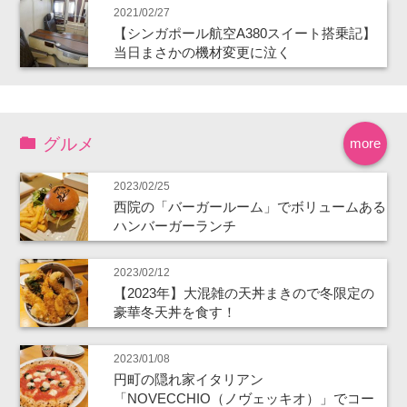
2021/02/27
【シンガポール航空A380スイート搭乗記】
当日まさかの機材変更に泣く
グルメ
more
2023/02/25
西院の「バーガールーム」でボリュームある
ハンバーガーランチ
2023/02/12
【2023年】大混雑の天丼まきので冬限定の
豪華冬天丼を食す！
2023/01/08
円町の隠れ家イタリアン
「NOVECCHIO（ノヴェッキオ）」でコー