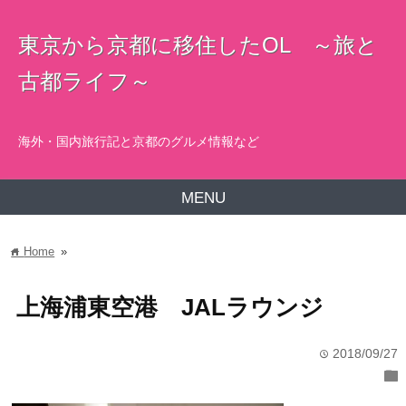
東京から京都に移住したOL ～旅と
古都ライフ～
海外・国内旅行記と京都のグルメ情報など
MENU
Home
»
home
上海浦東空港 JALラウンジ
2018/09/27
time
folder