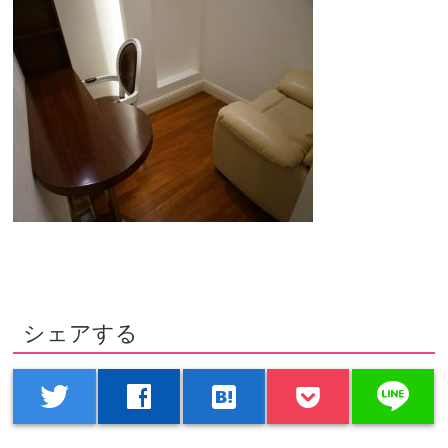
シェアする
line
twitter
facebook
hatenabookmark