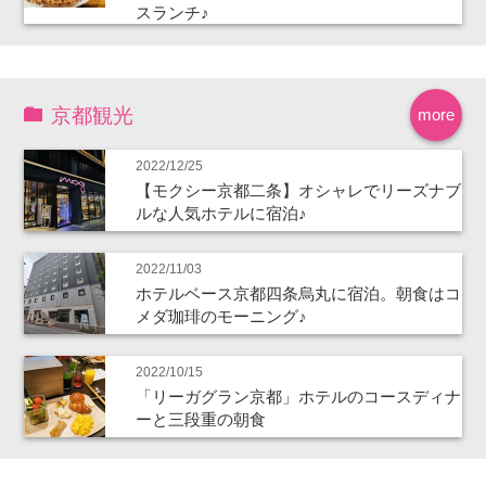
スランチ♪
京都観光
more
2022/12/25
【モクシー京都二条】オシャレでリーズナブ
ルな人気ホテルに宿泊♪
2022/11/03
ホテルベース京都四条烏丸に宿泊。朝食はコ
メダ珈琲のモーニング♪
2022/10/15
「リーガグラン京都」ホテルのコースディナ
ーと三段重の朝食