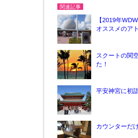
関連記事
【2019年W
オススメのア
スクートの関
た！
平安神宮に初
カウンターだ