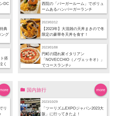
ンDC
西院の「バーガールーム」でボリュ
ームあるハンバーガーランチ
2023/02/12
特典
【2023年】大混雑の天丼まきので冬
ロング
限定の豪華冬天丼を食す！
2023/01/08
円町の隠れ家イタリアン
ート搭
「NOVECCHIO（ノヴェッキオ）」
泣く
でコースランチ♪
国内旅行
more
more
2023/10/29
でリ
「ツーリズムEXPOジャパン2023大
♪
阪」に行ってきたよ！