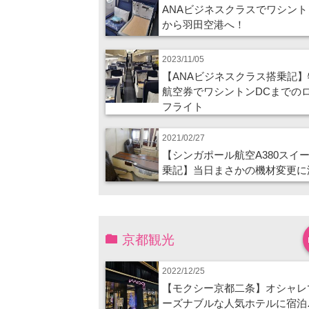
ANAビジネスクラスでワシント
から羽田空港へ！
2023/11/05
【ANAビジネスクラス搭乗記】
航空券でワシントンDCまでの
フライト
2021/02/27
【シンガポール航空A380スイ
乗記】当日まさかの機材変更に
京都観光
2022/12/25
【モクシー京都二条】オシャレ
ーズナブルな人気ホテルに宿泊