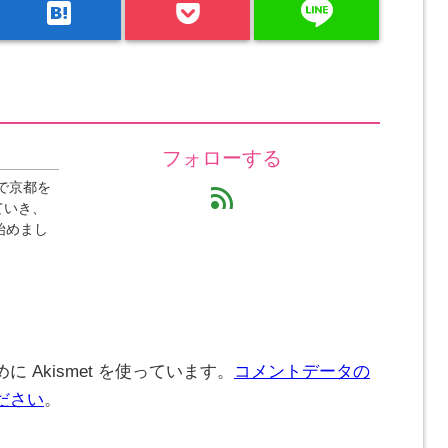
line
hatenabookmark
フォローする
で京都を
feed
ていき、
始めまし
 Akismet を使っています。
コメントデータの
ださい
。