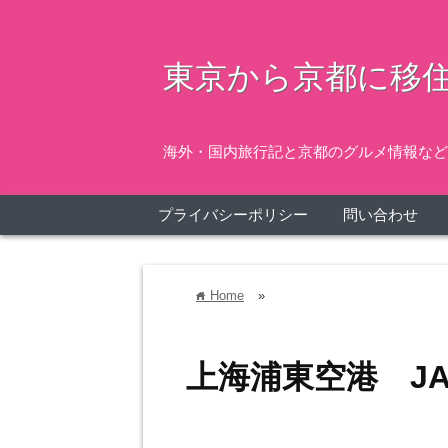
東京から京都に移住
海外・国内旅行記と京都のグルメ情報など
プライバシーポリシー
問い合わせ
Home
»
home
上海浦東空港 J