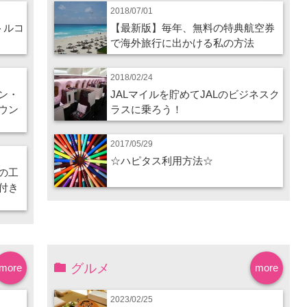
2018/07/01
トルコ
【最新版】毎年、無料の特典航空券
で海外旅行に出かける私の方法
2018/02/24
ン・
JALマイルを貯めてJALのビジネスク
ウン
ラスに乗ろう！
2017/05/29
☆ハピタス利用方法☆
の工
付き
グルメ
more
more
2023/02/25