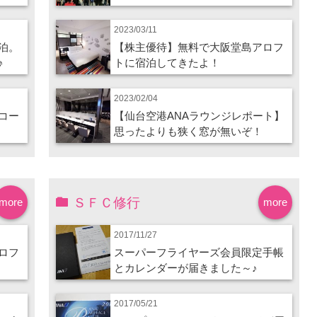
2023/03/11
泊。
【株主優待】無料で大阪堂島アロフ
♪
トに宿泊してきたよ！
2023/02/04
コー
【仙台空港ANAラウンジレポート】
思ったよりも狭く窓が無いぞ！
ＳＦＣ修行
more
more
2017/11/27
ロフ
スーパーフライヤーズ会員限定手帳
とカレンダーが届きました～♪
2017/05/21