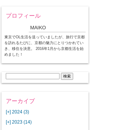
プロフィール
MAIKO
東京でOL生活を送っていましたが、旅行で京都
を訪れるたびに、京都の魅力にとりつかれてい
き、移住を決意。 2016年1月から京都生活を始
めました！
検
索:
アーカイブ
[+]
2024 (3)
[+]
1月 (3)
[+]
2023 (14)
ANAビジネスクラスでワシントン
[+]
12月 (3)
DCから羽田空港へ！