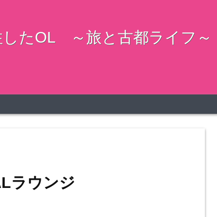
したOL ～旅と古都ライフ～
ALラウンジ