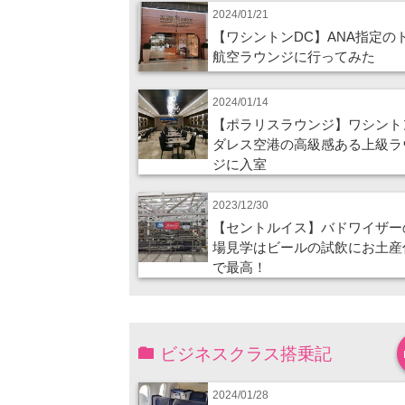
2024/01/21
【ワシントンDC】ANA指定の
航空ラウンジに行ってみた
2024/01/14
【ポラリスラウンジ】ワシント
ダレス空港の高級感ある上級ラ
ジに入室
2023/12/30
【セントルイス】バドワイザー
場見学はビールの試飲にお土産
で最高！
ビジネスクラス搭乗記
2024/01/28