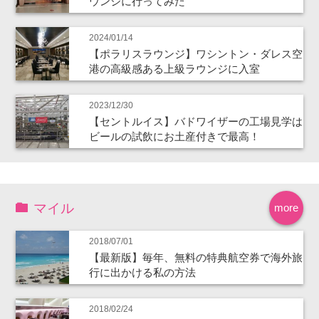
ウンジに行ってみた
2024/01/14
【ポラリスラウンジ】ワシントン・ダレス空
港の高級感ある上級ラウンジに入室
2023/12/30
【セントルイス】バドワイザーの工場見学は
ビールの試飲にお土産付きで最高！
マイル
more
2018/07/01
【最新版】毎年、無料の特典航空券で海外旅
行に出かける私の方法
2018/02/24