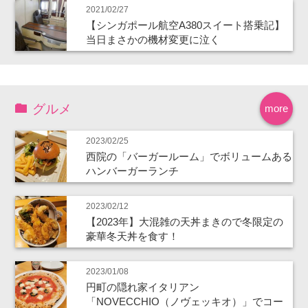
2021/02/27
【シンガポール航空A380スイート搭乗記】
当日まさかの機材変更に泣く
グルメ
more
2023/02/25
西院の「バーガールーム」でボリュームある
ハンバーガーランチ
2023/02/12
【2023年】大混雑の天丼まきので冬限定の
豪華冬天丼を食す！
2023/01/08
円町の隠れ家イタリアン
「NOVECCHIO（ノヴェッキオ）」でコー