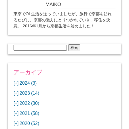
MAIKO
東京でOL生活を送っていましたが、旅行で京都を訪れ
るたびに、京都の魅力にとりつかれていき、移住を決
意。 2016年1月から京都生活を始めました！
検
索:
アーカイブ
[+]
2024 (3)
[+]
1月 (3)
[+]
2023 (14)
ANAビジネスクラスでワシントンDCから羽田
[+]
12月 (3)
空港へ！
[+]
2022 (30)
【セントルイス】バドワイザーの工場見学はビ
[+]
11月 (3)
[+]
【ワシントンDC】ANA指定のトルコ航空ラウ
12月 (1)
ールの試飲にお土産付きで最高！
[+]
2021 (58)
ンジに行ってみた
【マリオット パルス アット メイフラワー宿泊
【モクシー京都二条】オシャレでリーズナブル
[+]
10月 (1)
[+]
11月 (4)
[+]
【MLB観戦】セントルイスで大谷翔平vsヌート
12月 (4)
記】ワシントンDCの中心で快適ステイ♪
な人気ホテルに宿泊♪
[+]
2020 (52)
【ポラリスラウンジ】ワシントン・ダレス空港
「ツーリズムEXPOジャパン2023大阪」に行っ
バーの対決に大興奮！
【シェラトングランドホテル広島】デラックス
スパを楽しむリーベルホテルユニバーサルスタ
[+]
3月 (1)
[+]
10月 (3)
[+]
の高級感ある上級ラウンジに入室
【ウドバーハジーセンター】実物のコンコルド
11月 (4)
[+]
てきたよ！
12月 (5)
ツインルームに宿泊♪