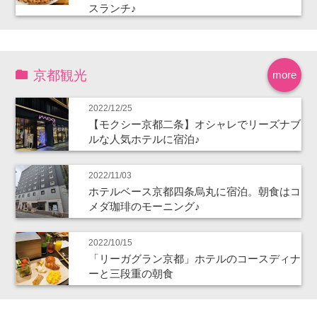
スランチ♪
京都観光
more
2022/12/25
【モクシー京都二条】オシャレでリーズナブ
ルな人気ホテルに宿泊♪
2022/11/03
ホテルベース京都四条烏丸に宿泊。朝食はコ
メダ珈琲のモーニング♪
2022/10/15
「リーガグラン京都」ホテルのコースディナ
ーと三段重の朝食