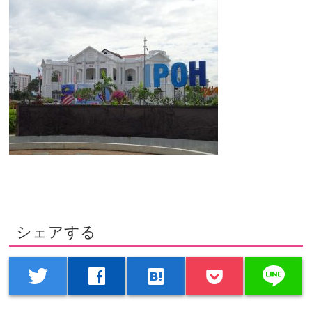
シェアする
line
twitter
facebook
hatenabookmark