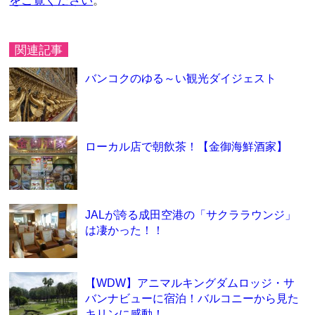
をご覧ください
。
関連記事
バンコクのゆる～い観光ダイジェスト
ローカル店で朝飲茶！【金御海鮮酒家】
JALが誇る成田空港の「サクララウンジ」
は凄かった！！
【WDW】アニマルキングダムロッジ・サ
バンナビューに宿泊！バルコニーから見た
キリンに感動！