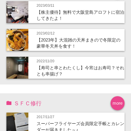
2023/03/11
【株主優待】無料で大阪堂島アロフトに宿泊
してきたよ！
2023/02/12
【2023年】大混雑の天丼まきので冬限定の
豪華冬天丼を食す！
2022/11/20
【寿司と串とわたくし】今宵はお寿司？それ
とも串揚げ？
ＳＦＣ修行
more
2017/11/27
スーパーフライヤーズ会員限定手帳とカレン
ダーが届きました～♪