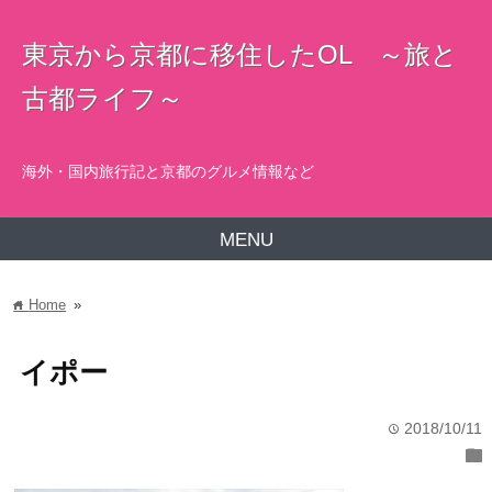
東京から京都に移住したOL ～旅と
古都ライフ～
海外・国内旅行記と京都のグルメ情報など
MENU
Home
»
home
イポー
2018/10/11
time
folder