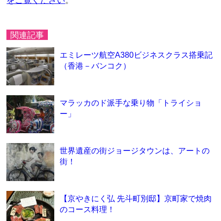
をご覧ください
。
関連記事
エミレーツ航空A380ビジネスクラス搭乗記
（香港－バンコク）
マラッカのド派手な乗り物「トライショ
ー」
世界遺産の街ジョージタウンは、アートの
街！
【京やきにく弘 先斗町別邸】京町家で焼肉
のコース料理！