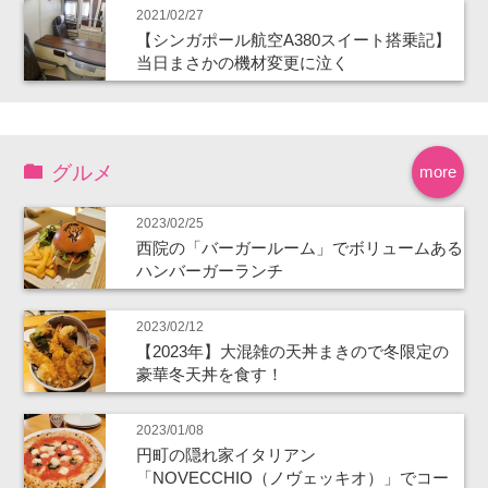
2021/02/27
【シンガポール航空A380スイート搭乗記】
当日まさかの機材変更に泣く
グルメ
more
2023/02/25
西院の「バーガールーム」でボリュームある
ハンバーガーランチ
2023/02/12
【2023年】大混雑の天丼まきので冬限定の
豪華冬天丼を食す！
2023/01/08
円町の隠れ家イタリアン
「NOVECCHIO（ノヴェッキオ）」でコー