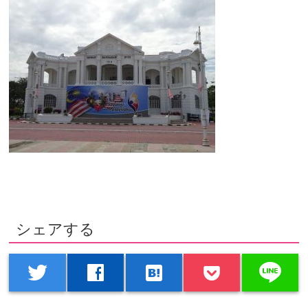
シェアする
line
twitter
facebook
hatenabookmark