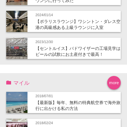
ウンジに行ってみた
2024/01/14
【ポラリスラウンジ】ワシントン・ダレス空
港の高級感ある上級ラウンジに入室
2023/12/30
【セントルイス】バドワイザーの工場見学は
ビールの試飲にお土産付きで最高！
マイル
more
2018/07/01
【最新版】毎年、無料の特典航空券で海外旅
行に出かける私の方法
2018/02/24