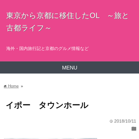
東京から京都に移住したOL ～旅と
古都ライフ～
海外・国内旅行記と京都のグルメ情報など
MENU
Home
»
home
イポー タウンホール
2018/10/11
time
folder