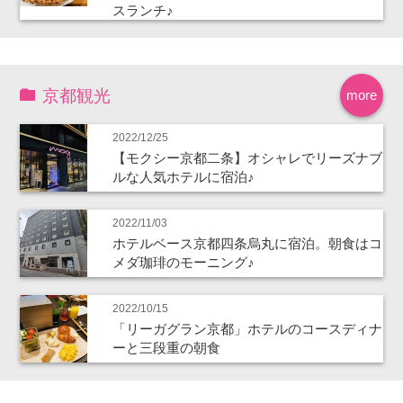
スランチ♪
京都観光
more
2022/12/25
【モクシー京都二条】オシャレでリーズナブ
ルな人気ホテルに宿泊♪
2022/11/03
ホテルベース京都四条烏丸に宿泊。朝食はコ
メダ珈琲のモーニング♪
2022/10/15
「リーガグラン京都」ホテルのコースディナ
ーと三段重の朝食