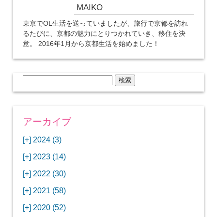
MAIKO
東京でOL生活を送っていましたが、旅行で京都を訪れ
るたびに、京都の魅力にとりつかれていき、移住を決
意。 2016年1月から京都生活を始めました！
検
索:
アーカイブ
[+]
2024 (3)
[+]
1月 (3)
[+]
2023 (14)
ANAビジネスクラスでワシントンDCから羽田
[+]
12月 (3)
空港へ！
[+]
2022 (30)
【セントルイス】バドワイザーの工場見学はビ
[+]
11月 (3)
[+]
【ワシントンDC】ANA指定のトルコ航空ラウ
12月 (1)
ールの試飲にお土産付きで最高！
[+]
2021 (58)
ンジに行ってみた
【マリオット パルス アット メイフラワー宿泊
【モクシー京都二条】オシャレでリーズナブル
[+]
10月 (1)
[+]
11月 (4)
[+]
【MLB観戦】セントルイスで大谷翔平vsヌート
12月 (4)
記】ワシントンDCの中心で快適ステイ♪
な人気ホテルに宿泊♪
[+]
2020 (52)
【ポラリスラウンジ】ワシントン・ダレス空港
「ツーリズムEXPOジャパン2023大阪」に行っ
バーの対決に大興奮！
【シェラトングランドホテル広島】デラックス
スパを楽しむリーベルホテルユニバーサルスタ
[+]
3月 (1)
[+]
10月 (3)
[+]
の高級感ある上級ラウンジに入室
【ウドバーハジーセンター】実物のコンコルド
11月 (4)
[+]
てきたよ！
12月 (5)
ツインルームに宿泊♪