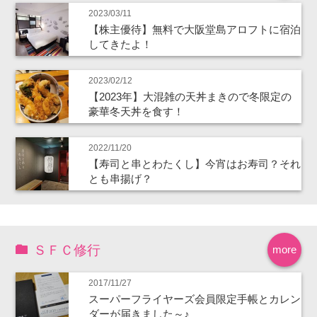
2023/03/11
【株主優待】無料で大阪堂島アロフトに宿泊
してきたよ！
2023/02/12
【2023年】大混雑の天丼まきので冬限定の
豪華冬天丼を食す！
2022/11/20
【寿司と串とわたくし】今宵はお寿司？それ
とも串揚げ？
ＳＦＣ修行
more
2017/11/27
スーパーフライヤーズ会員限定手帳とカレン
ダーが届きました～♪