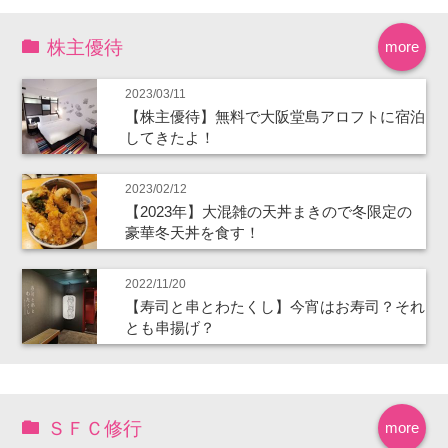
株主優待
more
2023/03/11
【株主優待】無料で大阪堂島アロフトに宿泊
してきたよ！
2023/02/12
【2023年】大混雑の天丼まきので冬限定の
豪華冬天丼を食す！
2022/11/20
【寿司と串とわたくし】今宵はお寿司？それ
とも串揚げ？
ＳＦＣ修行
more