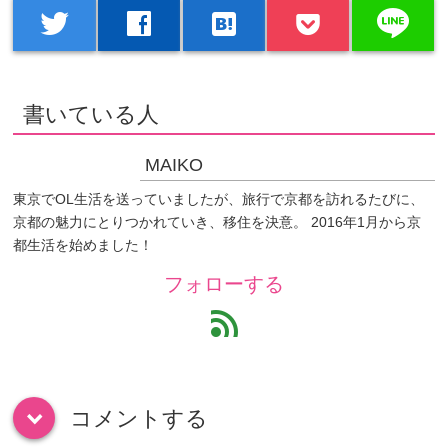
line
twitter
facebook
hatenabookmark
書いている人
MAIKO
東京でOL生活を送っていましたが、旅行で京都を訪れるたびに、
京都の魅力にとりつかれていき、移住を決意。 2016年1月から京
都生活を始めました！
フォローする
feed
コメントする
down