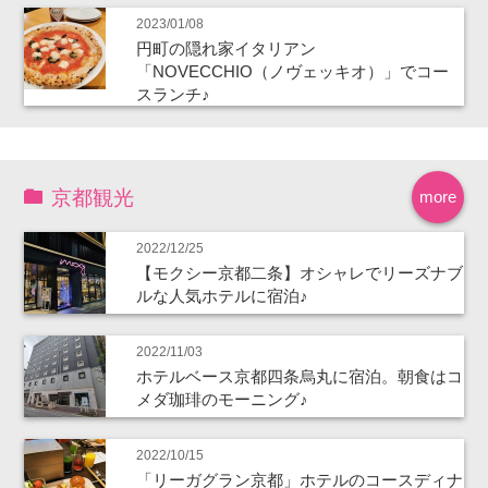
2023/01/08
円町の隠れ家イタリアン
「NOVECCHIO（ノヴェッキオ）」でコー
スランチ♪
京都観光
more
2022/12/25
【モクシー京都二条】オシャレでリーズナブ
ルな人気ホテルに宿泊♪
2022/11/03
ホテルベース京都四条烏丸に宿泊。朝食はコ
メダ珈琲のモーニング♪
2022/10/15
「リーガグラン京都」ホテルのコースディナ