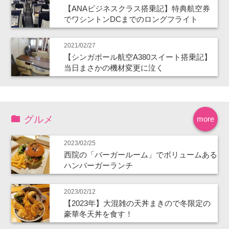
【ANAビジネスクラス搭乗記】特典航空券
でワシントンDCまでのロングフライト
2021/02/27
【シンガポール航空A380スイート搭乗記】
当日まさかの機材変更に泣く
グルメ
more
2023/02/25
西院の「バーガールーム」でボリュームある
ハンバーガーランチ
2023/02/12
【2023年】大混雑の天丼まきので冬限定の
豪華冬天丼を食す！