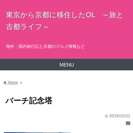
東京から京都に移住したOL ～旅と
古都ライフ～
海外・国内旅行記と京都のグルメ情報など
MENU
Home
»
home
バーチ記念塔
2018/10/11
time
folder