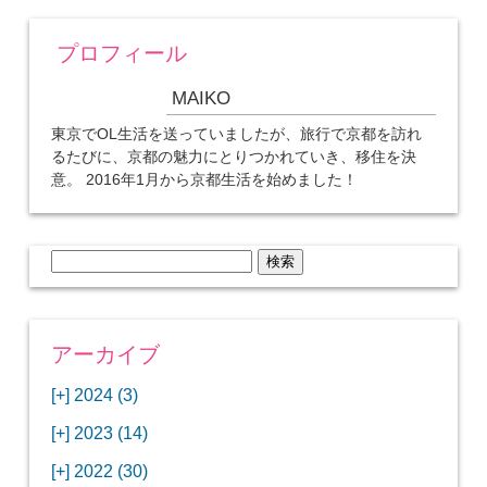
プロフィール
MAIKO
東京でOL生活を送っていましたが、旅行で京都を訪れ
るたびに、京都の魅力にとりつかれていき、移住を決
意。 2016年1月から京都生活を始めました！
検
索:
アーカイブ
[+]
2024 (3)
[+]
1月 (3)
[+]
2023 (14)
ANAビジネスクラスでワシントンDCから羽田
[+]
12月 (3)
空港へ！
[+]
2022 (30)
【セントルイス】バドワイザーの工場見学はビ