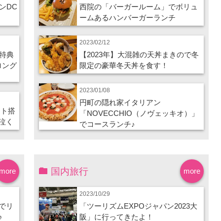
ンDC
西院の「バーガールーム」でボリュ
ームあるハンバーガーランチ
2023/02/12
特典
【2023年】大混雑の天丼まきので冬
ロング
限定の豪華冬天丼を食す！
2023/01/08
円町の隠れ家イタリアン
ート搭
「NOVECCHIO（ノヴェッキオ）」
泣く
でコースランチ♪
国内旅行
more
more
2023/10/29
でリ
「ツーリズムEXPOジャパン2023大
♪
阪」に行ってきたよ！