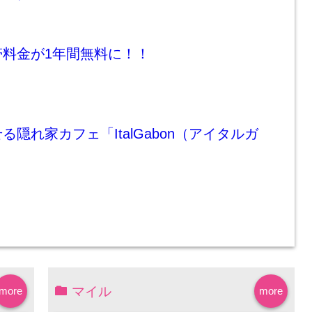
帯料金が1年間無料に！！
隠れ家カフェ「ItalGabon（アイタルガ
マイル
more
more