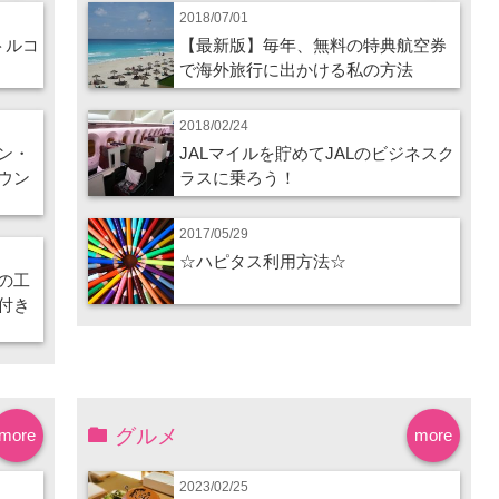
2018/07/01
トルコ
【最新版】毎年、無料の特典航空券
で海外旅行に出かける私の方法
2018/02/24
ン・
JALマイルを貯めてJALのビジネスク
ウン
ラスに乗ろう！
2017/05/29
☆ハピタス利用方法☆
の工
付き
グルメ
more
more
2023/02/25