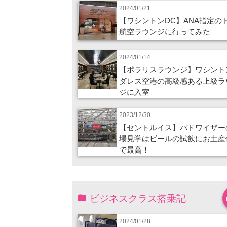
2024/01/21
【ワシントンDC】ANA指定の
航空ラウンジに行ってみた
2024/01/14
【ポラリスラウンジ】ワシント
ダレス空港の高級感ある上級ラ
ジに入室
2023/12/30
【セントルイス】バドワイザー
場見学はビールの試飲にお土産
で最高！
ビジネスクラス搭乗記
2024/01/28