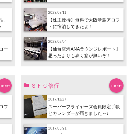
2023/03/11
泊。
【株主優待】無料で大阪堂島アロフ
♪
トに宿泊してきたよ！
2023/02/04
コー
【仙台空港ANAラウンジレポート】
思ったよりも狭く窓が無いぞ！
ＳＦＣ修行
more
more
2017/11/27
ロフ
スーパーフライヤーズ会員限定手帳
とカレンダーが届きました～♪
2017/05/21