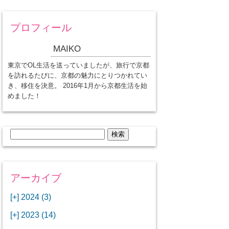
プロフィール
MAIKO
東京でOL生活を送っていましたが、旅行で京都
を訪れるたびに、京都の魅力にとりつかれてい
き、移住を決意。 2016年1月から京都生活を始
めました！
検
索:
アーカイブ
[+]
2024 (3)
[+]
1月 (3)
[+]
2023 (14)
ANAビジネスクラスでワシントン
[+]
12月 (3)
DCから羽田空港へ！