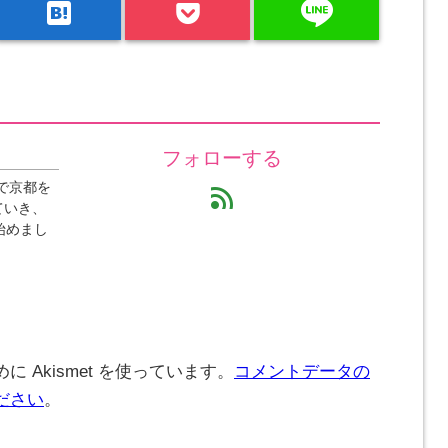
line
hatenabookmark
フォローする
で京都を
feed
ていき、
始めまし
 Akismet を使っています。
コメントデータの
ださい
。