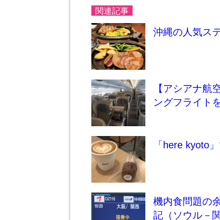
関連記事
沖縄の人気ステ
【アシアナ航空
ングフライトを
「here ky
機内食問題の
記（ソウル－