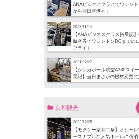
ANAビジネスクラスでワシント
から羽田空港へ！
2023/11/05
【ANAビジネスクラス搭乗記】
航空券でワシントンDCまでの
フライト
2021/02/27
【シンガポール航空A380スイ
乗記】当日まさかの機材変更に
京都観光
2022/12/25
【モクシー京都二条】オシャレ
ーズナブルな人気ホテルに宿泊