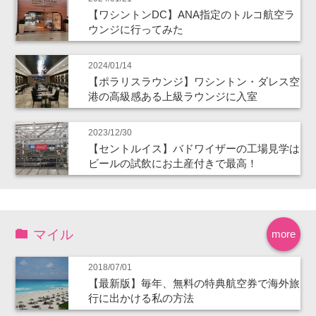
【ワシントンDC】ANA指定のトルコ航空ラ
ウンジに行ってみた
2024/01/14
【ポラリスラウンジ】ワシントン・ダレス空
港の高級感ある上級ラウンジに入室
2023/12/30
【セントルイス】バドワイザーの工場見学は
ビールの試飲にお土産付きで最高！
マイル
more
2018/07/01
【最新版】毎年、無料の特典航空券で海外旅
行に出かける私の方法