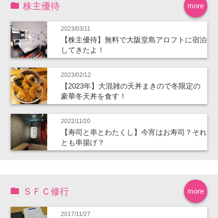
株主優待
more
2023/03/11
【株主優待】無料で大阪堂島アロフトに宿泊
してきたよ！
2023/02/12
【2023年】大混雑の天丼まきので冬限定の
豪華冬天丼を食す！
2022/11/20
【寿司と串とわたくし】今宵はお寿司？それ
とも串揚げ？
ＳＦＣ修行
more
2017/11/27