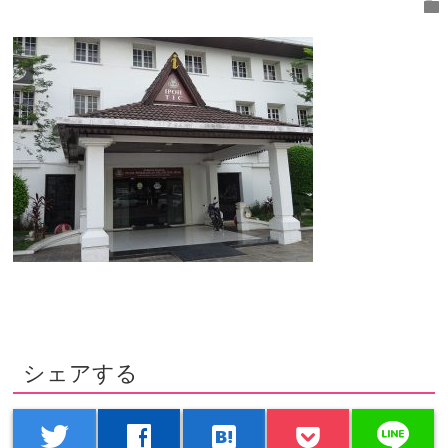
folder
シェアする
line
twitter
facebook
hatenabookmark