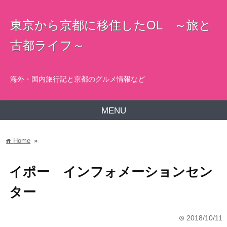
東京から京都に移住したOL ～旅と
古都ライフ～
海外・国内旅行記と京都のグルメ情報など
MENU
Home
»
home
イポー インフォメーションセン
ター
2018/10/11
time