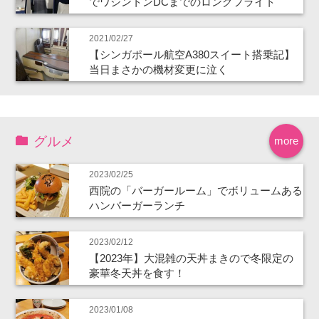
でワシントンDCまでのロングフライト
2021/02/27
【シンガポール航空A380スイート搭乗記】
当日まさかの機材変更に泣く
グルメ
more
2023/02/25
西院の「バーガールーム」でボリュームある
ハンバーガーランチ
2023/02/12
【2023年】大混雑の天丼まきので冬限定の
豪華冬天丼を食す！
2023/01/08