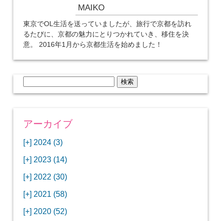
MAIKO
東京でOL生活を送っていましたが、旅行で京都を訪れ
るたびに、京都の魅力にとりつかれていき、移住を決
意。 2016年1月から京都生活を始めました！
検
索:
アーカイブ
[+]
2024 (3)
[+]
1月 (3)
[+]
2023 (14)
ANAビジネスクラスでワシントンDCから羽田
[+]
12月 (3)
空港へ！
[+]
2022 (30)
【セントルイス】バドワイザーの工場見学はビ
[+]
11月 (3)
[+]
【ワシントンDC】ANA指定のトルコ航空ラウ
12月 (1)
ールの試飲にお土産付きで最高！
[+]
2021 (58)
ンジに行ってみた
【マリオット パルス アット メイフラワー宿泊
【モクシー京都二条】オシャレでリーズナブル
[+]
10月 (1)
[+]
11月 (4)
[+]
【MLB観戦】セントルイスで大谷翔平vsヌート
12月 (4)
記】ワシントンDCの中心で快適ステイ♪
な人気ホテルに宿泊♪
[+]
2020 (52)
【ポラリスラウンジ】ワシントン・ダレス空港
「ツーリズムEXPOジャパン2023大阪」に行っ
バーの対決に大興奮！
【シェラトングランドホテル広島】デラックス
スパを楽しむリーベルホテルユニバーサルスタ
[+]
3月 (1)
[+]
10月 (3)
[+]
の高級感ある上級ラウンジに入室
【ウドバーハジーセンター】実物のコンコルド
11月 (4)
[+]
てきたよ！
12月 (5)
ツインルームに宿泊♪