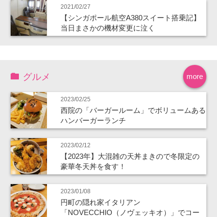
2021/02/27
【シンガポール航空A380スイート搭乗記】
当日まさかの機材変更に泣く
グルメ
more
2023/02/25
西院の「バーガールーム」でボリュームある
ハンバーガーランチ
2023/02/12
【2023年】大混雑の天丼まきので冬限定の
豪華冬天丼を食す！
2023/01/08
円町の隠れ家イタリアン
「NOVECCHIO（ノヴェッキオ）」でコー