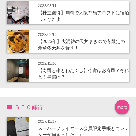
2023/03/11
【株主優待】無料で大阪堂島アロフトに宿泊
してきたよ！
2023/02/12
【2023年】大混雑の天丼まきので冬限定の
豪華冬天丼を食す！
2022/11/20
【寿司と串とわたくし】今宵はお寿司？それ
とも串揚げ？
ＳＦＣ修行
more
2017/11/27
スーパーフライヤーズ会員限定手帳とカレン
ダーが届きました～♪