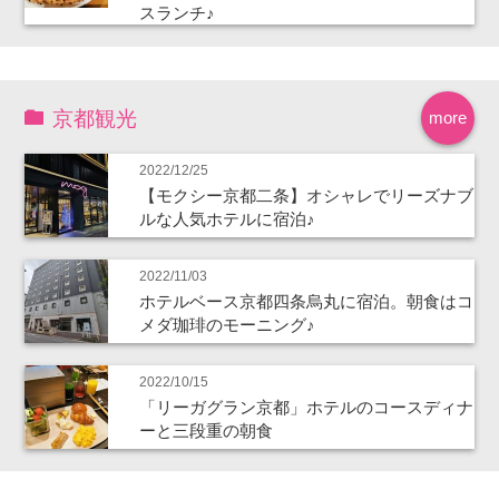
スランチ♪
京都観光
more
2022/12/25
【モクシー京都二条】オシャレでリーズナブ
ルな人気ホテルに宿泊♪
2022/11/03
ホテルベース京都四条烏丸に宿泊。朝食はコ
メダ珈琲のモーニング♪
2022/10/15
「リーガグラン京都」ホテルのコースディナ
ーと三段重の朝食