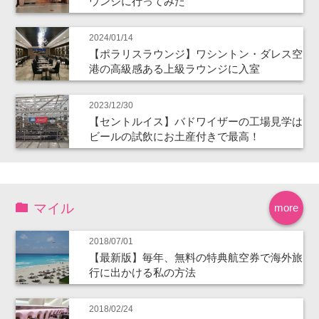
ウンジに行ってみた
2024/01/14
【ポラリスラウンジ】ワシントン・ダレス空
港の高級感ある上級ラウンジに入室
2023/12/30
【セントルイス】バドワイザーの工場見学は
ビールの試飲にお土産付きで最高！
マイル
more
2018/07/01
【最新版】毎年、無料の特典航空券で海外旅
行に出かける私の方法
2018/02/24