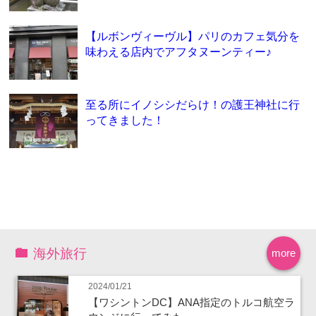
【ルボンヴィーヴル】パリのカフェ気分を
味わえる店内でアフタヌーンティー♪
至る所にイノシシだらけ！の護王神社に行
ってきました！
海外旅行
more
2024/01/21
【ワシントンDC】ANA指定のトルコ航空ラ