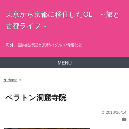
東京から京都に移住したOL ～旅と
古都ライフ～
海外・国内旅行記と京都のグルメ情報など
MENU
Home
»
home
ペラトン洞窟寺院
2018/10/14
time
folder