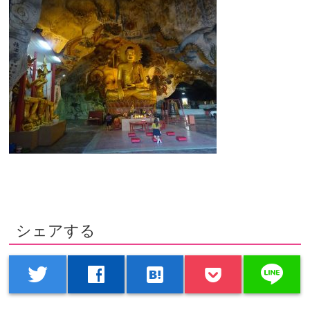
シェアする
line
twitter
facebook
hatenabookmark