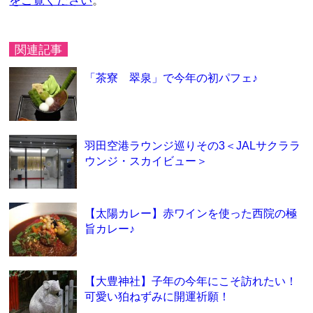
をご覧ください
。
関連記事
「茶寮 翠泉」で今年の初パフェ♪
羽田空港ラウンジ巡りその3＜JALサクララ
ウンジ・スカイビュー＞
【太陽カレー】赤ワインを使った西院の極
旨カレー♪
【大豊神社】子年の今年にこそ訪れたい！
可愛い狛ねずみに開運祈願！