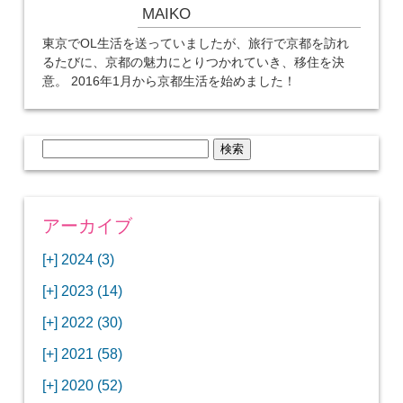
MAIKO
東京でOL生活を送っていましたが、旅行で京都を訪れ
るたびに、京都の魅力にとりつかれていき、移住を決
意。 2016年1月から京都生活を始めました！
検
索:
アーカイブ
[+]
2024 (3)
[+]
1月 (3)
[+]
2023 (14)
ANAビジネスクラスでワシントンDCから羽田
[+]
12月 (3)
空港へ！
[+]
2022 (30)
【セントルイス】バドワイザーの工場見学はビ
[+]
11月 (3)
[+]
【ワシントンDC】ANA指定のトルコ航空ラウ
12月 (1)
ールの試飲にお土産付きで最高！
[+]
2021 (58)
ンジに行ってみた
【マリオット パルス アット メイフラワー宿泊
【モクシー京都二条】オシャレでリーズナブル
[+]
10月 (1)
[+]
11月 (4)
[+]
【MLB観戦】セントルイスで大谷翔平vsヌート
12月 (4)
記】ワシントンDCの中心で快適ステイ♪
な人気ホテルに宿泊♪
[+]
2020 (52)
【ポラリスラウンジ】ワシントン・ダレス空港
「ツーリズムEXPOジャパン2023大阪」に行っ
バーの対決に大興奮！
【シェラトングランドホテル広島】デラックス
スパを楽しむリーベルホテルユニバーサルスタ
[+]
3月 (1)
[+]
10月 (3)
[+]
の高級感ある上級ラウンジに入室
【ウドバーハジーセンター】実物のコンコルド
11月 (4)
[+]
てきたよ！
12月 (5)
ツインルームに宿泊♪