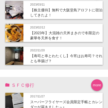
2023/03/11
【株主優待】無料で大阪堂島アロフトに宿泊
してきたよ！
2023/02/12
【2023年】大混雑の天丼まきので冬限定の
豪華冬天丼を食す！
2022/11/20
【寿司と串とわたくし】今宵はお寿司？それ
とも串揚げ？
ＳＦＣ修行
more
2017/11/27
スーパーフライヤーズ会員限定手帳とカレン
ダーが届きました～♪