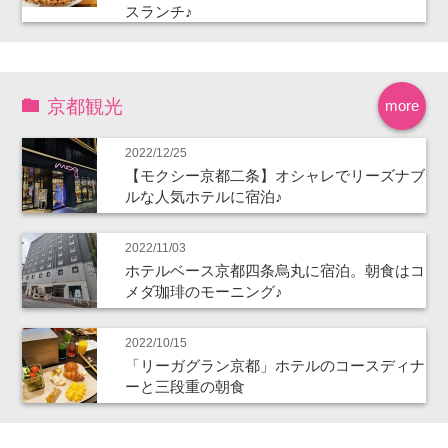
スランチ♪
京都観光
more
2022/12/25
【モクシー京都二条】オシャレでリーズナブ
ルな人気ホテルに宿泊♪
2022/11/03
ホテルベース京都四条烏丸に宿泊。朝食はコ
メダ珈琲のモーニング♪
2022/10/15
「リーガグラン京都」ホテルのコースディナ
ーと三段重の朝食