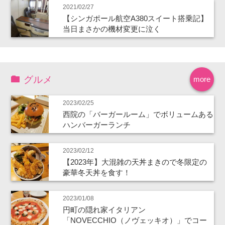
2021/02/27
【シンガポール航空A380スイート搭乗記】
当日まさかの機材変更に泣く
グルメ
more
2023/02/25
西院の「バーガールーム」でボリュームある
ハンバーガーランチ
2023/02/12
【2023年】大混雑の天丼まきので冬限定の
豪華冬天丼を食す！
2023/01/08
円町の隠れ家イタリアン
「NOVECCHIO（ノヴェッキオ）」でコー