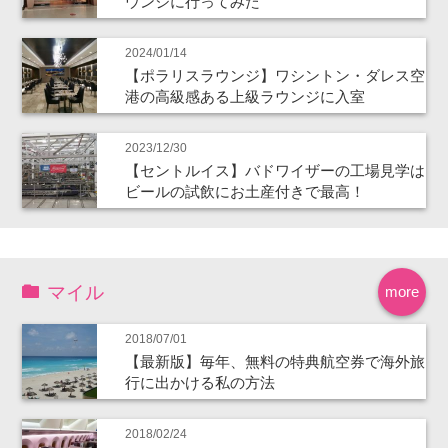
ウンジに行ってみた
2024/01/14
【ポラリスラウンジ】ワシントン・ダレス空
港の高級感ある上級ラウンジに入室
2023/12/30
【セントルイス】バドワイザーの工場見学は
ビールの試飲にお土産付きで最高！
マイル
more
2018/07/01
【最新版】毎年、無料の特典航空券で海外旅
行に出かける私の方法
2018/02/24