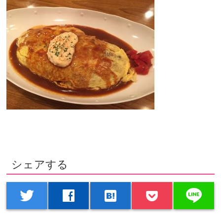
シェアする
line
twitter
facebook
hatenabookmark