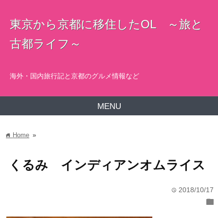
東京から京都に移住したOL ～旅と
古都ライフ～
海外・国内旅行記と京都のグルメ情報など
MENU
Home
»
home
くるみ インディアンオムライス
2018/10/17
time
folder