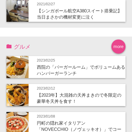
2021/02/27
【シンガポール航空A380スイート搭乗記】
当日まさかの機材変更に泣く
グルメ
more
2023/02/25
西院の「バーガールーム」でボリュームある
ハンバーガーランチ
2023/02/12
【2023年】大混雑の天丼まきので冬限定の
豪華冬天丼を食す！
2023/01/08
円町の隠れ家イタリアン
「NOVECCHIO（ノヴェッキオ）」でコー