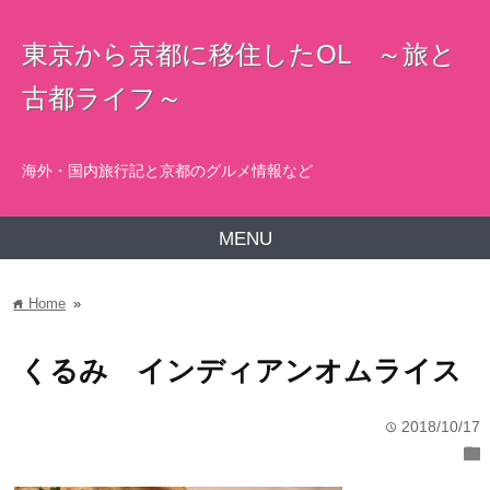
東京から京都に移住したOL ～旅と
古都ライフ～
海外・国内旅行記と京都のグルメ情報など
MENU
Home
»
home
くるみ インディアンオムライス
2018/10/17
time
folder