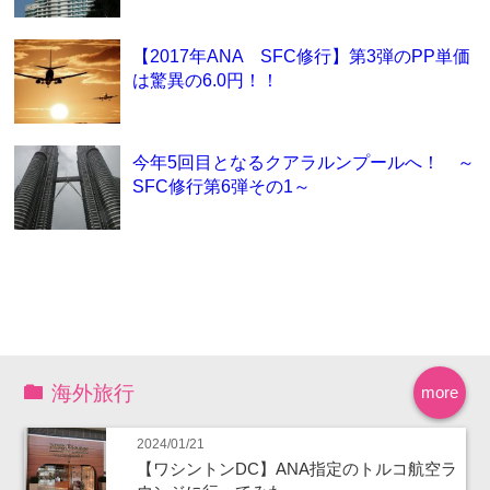
【2017年ANA SFC修行】第3弾のPP単価
は驚異の6.0円！！
今年5回目となるクアラルンプールへ！ ～
SFC修行第6弾その1～
海外旅行
more
2024/01/21
【ワシントンDC】ANA指定のトルコ航空ラ