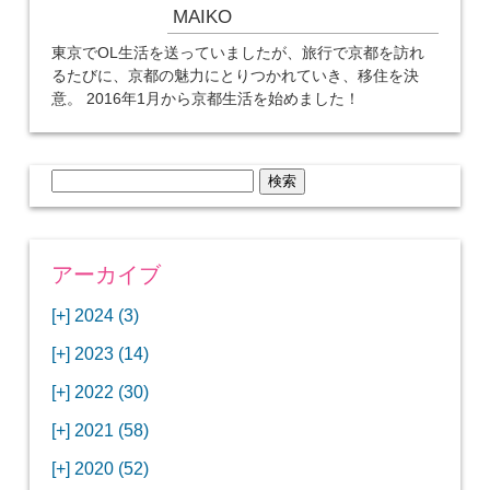
MAIKO
東京でOL生活を送っていましたが、旅行で京都を訪れ
るたびに、京都の魅力にとりつかれていき、移住を決
意。 2016年1月から京都生活を始めました！
検
索:
アーカイブ
[+]
2024 (3)
[+]
1月 (3)
[+]
2023 (14)
ANAビジネスクラスでワシントンDCから羽田
[+]
12月 (3)
空港へ！
[+]
2022 (30)
【セントルイス】バドワイザーの工場見学はビ
[+]
11月 (3)
[+]
【ワシントンDC】ANA指定のトルコ航空ラウ
12月 (1)
ールの試飲にお土産付きで最高！
[+]
2021 (58)
ンジに行ってみた
【マリオット パルス アット メイフラワー宿泊
【モクシー京都二条】オシャレでリーズナブル
[+]
10月 (1)
[+]
11月 (4)
[+]
【MLB観戦】セントルイスで大谷翔平vsヌート
12月 (4)
記】ワシントンDCの中心で快適ステイ♪
な人気ホテルに宿泊♪
[+]
2020 (52)
【ポラリスラウンジ】ワシントン・ダレス空港
「ツーリズムEXPOジャパン2023大阪」に行っ
バーの対決に大興奮！
【シェラトングランドホテル広島】デラックス
スパを楽しむリーベルホテルユニバーサルスタ
[+]
3月 (1)
[+]
10月 (3)
[+]
の高級感ある上級ラウンジに入室
【ウドバーハジーセンター】実物のコンコルド
11月 (4)
[+]
てきたよ！
12月 (5)
ツインルームに宿泊♪