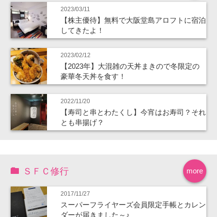
2023/03/11
【株主優待】無料で大阪堂島アロフトに宿泊
してきたよ！
2023/02/12
【2023年】大混雑の天丼まきので冬限定の
豪華冬天丼を食す！
2022/11/20
【寿司と串とわたくし】今宵はお寿司？それ
とも串揚げ？
ＳＦＣ修行
more
2017/11/27
スーパーフライヤーズ会員限定手帳とカレン
ダーが届きました～♪