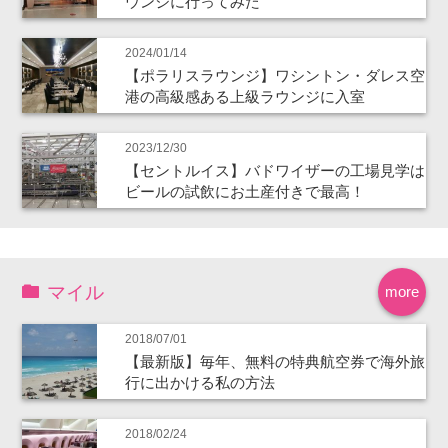
ウンジに行ってみた
2024/01/14
【ポラリスラウンジ】ワシントン・ダレス空
港の高級感ある上級ラウンジに入室
2023/12/30
【セントルイス】バドワイザーの工場見学は
ビールの試飲にお土産付きで最高！
マイル
more
2018/07/01
【最新版】毎年、無料の特典航空券で海外旅
行に出かける私の方法
2018/02/24