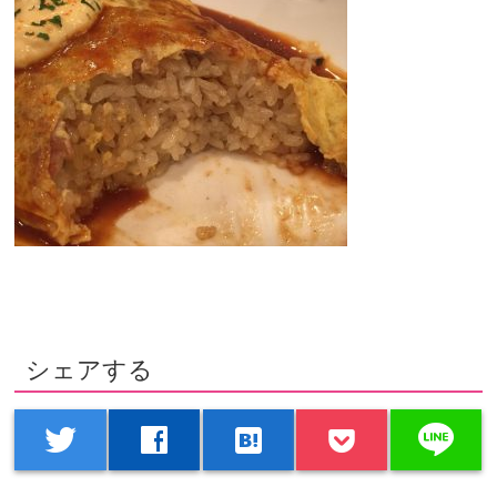
シェアする
line
twitter
facebook
hatenabookmark