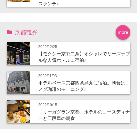
スランチ♪
京都観光
more
2022/12/25
【モクシー京都二条】オシャレでリーズナブ
ルな人気ホテルに宿泊♪
2022/11/03
ホテルベース京都四条烏丸に宿泊。朝食はコ
メダ珈琲のモーニング♪
2022/10/15
「リーガグラン京都」ホテルのコースディナ
ーと三段重の朝食