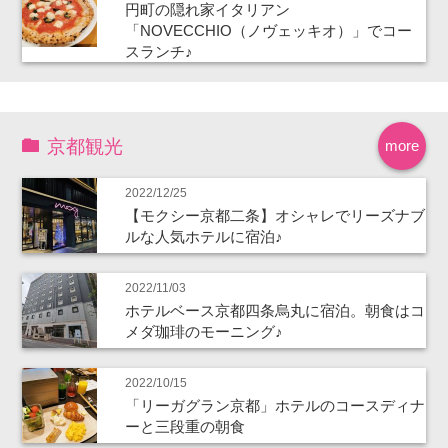
円町の隠れ家イタリアン
「NOVECCHIO（ノヴェッキオ）」でコー
スランチ♪
京都観光
more
2022/12/25
【モクシー京都二条】オシャレでリーズナブ
ルな人気ホテルに宿泊♪
2022/11/03
ホテルベース京都四条烏丸に宿泊。朝食はコ
メダ珈琲のモーニング♪
2022/10/15
「リーガグラン京都」ホテルのコースディナ
ーと三段重の朝食