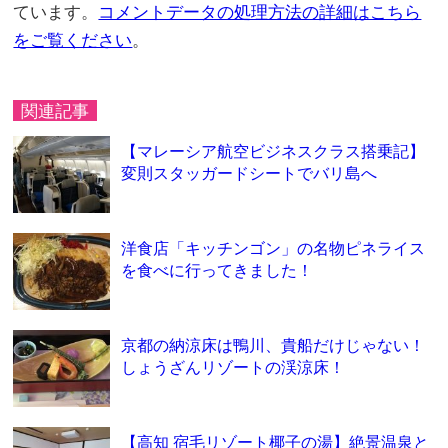
ています。
コメントデータの処理方法の詳細はこちら
をご覧ください
。
関連記事
【マレーシア航空ビジネスクラス搭乗記】
変則スタッガードシートでバリ島へ
洋食店「キッチンゴン」の名物ピネライス
を食べに行ってきました！
京都の納涼床は鴨川、貴船だけじゃない！
しょうざんリゾートの渓涼床！
【高知 宿毛リゾート椰子の湯】絶景温泉と