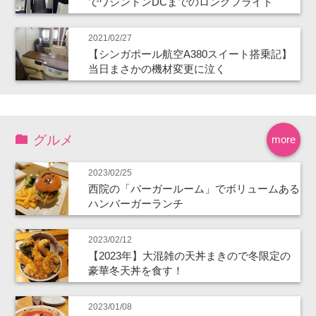
でワシントンDCまでのロングフライト
2021/02/27
【シンガポール航空A380スイート搭乗記】
当日まさかの機材変更に泣く
グルメ
more
2023/02/25
西院の「バーガールーム」でボリュームある
ハンバーガーランチ
2023/02/12
【2023年】大混雑の天丼まきので冬限定の
豪華冬天丼を食す！
2023/01/08