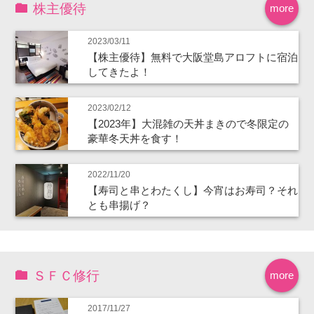
株主優待
more
2023/03/11
【株主優待】無料で大阪堂島アロフトに宿泊
してきたよ！
2023/02/12
【2023年】大混雑の天丼まきので冬限定の
豪華冬天丼を食す！
2022/11/20
【寿司と串とわたくし】今宵はお寿司？それ
とも串揚げ？
ＳＦＣ修行
more
2017/11/27