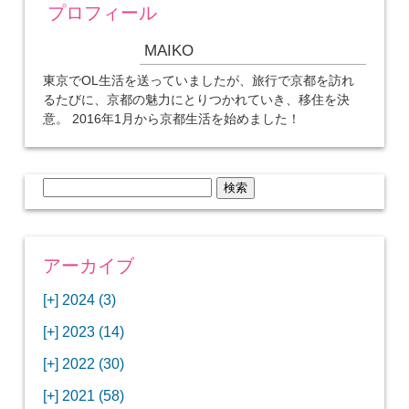
プロフィール
MAIKO
東京でOL生活を送っていましたが、旅行で京都を訪れ
るたびに、京都の魅力にとりつかれていき、移住を決
意。 2016年1月から京都生活を始めました！
検
索:
アーカイブ
[+]
2024 (3)
[+]
1月 (3)
[+]
2023 (14)
ANAビジネスクラスでワシントンDCから羽田
[+]
12月 (3)
空港へ！
[+]
2022 (30)
【セントルイス】バドワイザーの工場見学はビ
[+]
11月 (3)
[+]
【ワシントンDC】ANA指定のトルコ航空ラウ
12月 (1)
ールの試飲にお土産付きで最高！
[+]
2021 (58)
ンジに行ってみた
【マリオット パルス アット メイフラワー宿泊
【モクシー京都二条】オシャレでリーズナブル