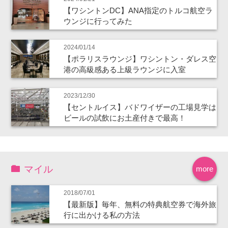
【ワシントンDC】ANA指定のトルコ航空ラ
ウンジに行ってみた
2024/01/14
【ポラリスラウンジ】ワシントン・ダレス空
港の高級感ある上級ラウンジに入室
2023/12/30
【セントルイス】バドワイザーの工場見学は
ビールの試飲にお土産付きで最高！
マイル
more
2018/07/01
【最新版】毎年、無料の特典航空券で海外旅
行に出かける私の方法