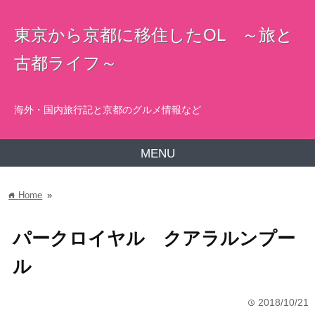
東京から京都に移住したOL ～旅と
古都ライフ～
海外・国内旅行記と京都のグルメ情報など
MENU
Home
»
home
パークロイヤル クアラルンプー
ル
2018/10/21
time