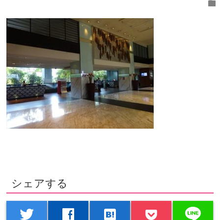
folder
シェアする
line
twitter
facebook
hatenabookmark