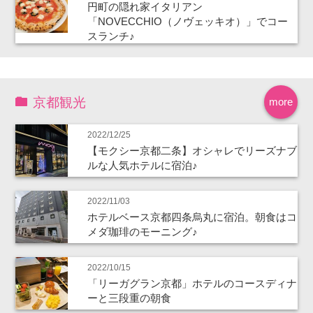
円町の隠れ家イタリアン
「NOVECCHIO（ノヴェッキオ）」でコー
スランチ♪
京都観光
more
2022/12/25
【モクシー京都二条】オシャレでリーズナブ
ルな人気ホテルに宿泊♪
2022/11/03
ホテルベース京都四条烏丸に宿泊。朝食はコ
メダ珈琲のモーニング♪
2022/10/15
「リーガグラン京都」ホテルのコースディナ
ーと三段重の朝食