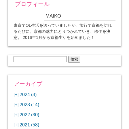
プロフィール
MAIKO
東京でOL生活を送っていましたが、旅行で京都を訪れ
るたびに、京都の魅力にとりつかれていき、移住を決
意。 2016年1月から京都生活を始めました！
検
索:
アーカイブ
[+]
2024 (3)
[+]
1月 (3)
[+]
2023 (14)
ANAビジネスクラスでワシントンDCから羽田
[+]
12月 (3)
空港へ！
[+]
2022 (30)
【セントルイス】バドワイザーの工場見学はビ
[+]
11月 (3)
[+]
【ワシントンDC】ANA指定のトルコ航空ラウ
12月 (1)
ールの試飲にお土産付きで最高！
[+]
2021 (58)
ンジに行ってみた
【マリオット パルス アット メイフラワー宿泊
【モクシー京都二条】オシャレでリーズナブル