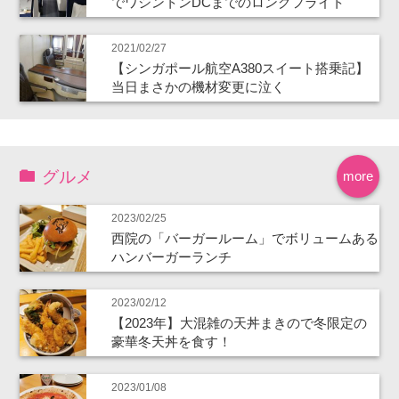
でワシントンDCまでのロングフライト
2021/02/27
【シンガポール航空A380スイート搭乗記】
当日まさかの機材変更に泣く
グルメ
more
2023/02/25
西院の「バーガールーム」でボリュームある
ハンバーガーランチ
2023/02/12
【2023年】大混雑の天丼まきので冬限定の
豪華冬天丼を食す！
2023/01/08