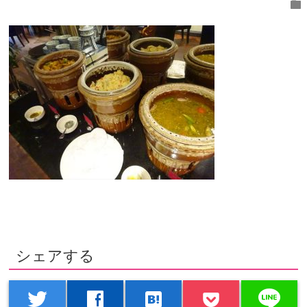
folder
シェアする
line
twitter
facebook
hatenabookmark