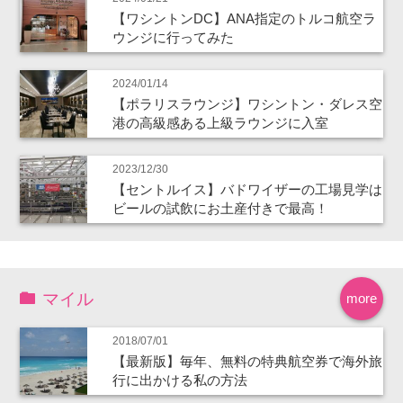
【ワシントンDC】ANA指定のトルコ航空ラ
ウンジに行ってみた
2024/01/14
【ポラリスラウンジ】ワシントン・ダレス空
港の高級感ある上級ラウンジに入室
2023/12/30
【セントルイス】バドワイザーの工場見学は
ビールの試飲にお土産付きで最高！
マイル
more
2018/07/01
【最新版】毎年、無料の特典航空券で海外旅
行に出かける私の方法