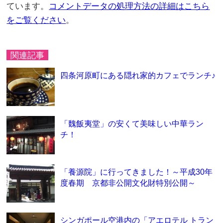
ています。
コメントデータの処理方法の詳細はこちら
をご覧ください
。
関連記事
四条河原町にある隠れ家的カフェでランチ♪
「魏飯夷堂」の安くて美味しい中華ラン
チ！
「養源院」に行ってきました！～平成30年
度春期 京都非公開文化財特別公開～
シンガポール空港内の「アエロテル トラン