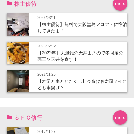
株主優待
more
2023/03/11
【株主優待】無料で大阪堂島アロフトに宿泊
してきたよ！
2023/02/12
【2023年】大混雑の天丼まきので冬限定の
豪華冬天丼を食す！
2022/11/20
【寿司と串とわたくし】今宵はお寿司？それ
とも串揚げ？
ＳＦＣ修行
more
2017/11/27