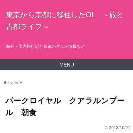
東京から京都に移住したOL ～旅と
古都ライフ～
海外・国内旅行記と京都のグルメ情報など
MENU
Home
»
home
パークロイヤル クアラルンプー
ル 朝食
2018/10/21
time